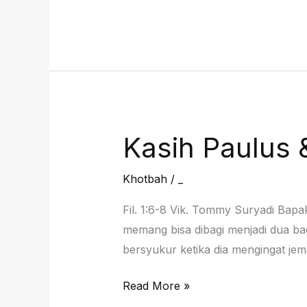
Rasul
Paulus
untuk
Jemaat
Filipi,
29
Maret
Kasih Paulus 
2026
Khotbah
/
_
Fil. 1:6-8 Vik. Tommy Suryadi Bap
memang bisa dibagi menjadi dua bag
bersyukur ketika dia mengingat jem
Kasih
Read More »
Paulus