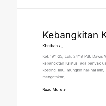
Jalan
Menghapus
Tangisan
Dunia
Dengan
Kebangkitan Kr
Sempurna,
12
Khotbah
/
_
April
Kel. 19:1-25, Luk. 24:19 Pdt. Dawi
2026
kebangkitan Kristus, ada banyak u
kosong, lalu, mungkin hal-hal lain,
mengatakan,
Kebangkitan
Read More »
Kristus,
5