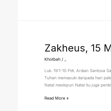
&
Jemaat
Filipi,
22
Maret
2026
Zakheus, 15 
Khotbah
/
_
Luk. 19:1-10 Pdt. Ardian Santosa S
Tuhan memasuki daripada hari paling
Natal meskipun Natal itu juga pent
Zakheus,
Read More »
15