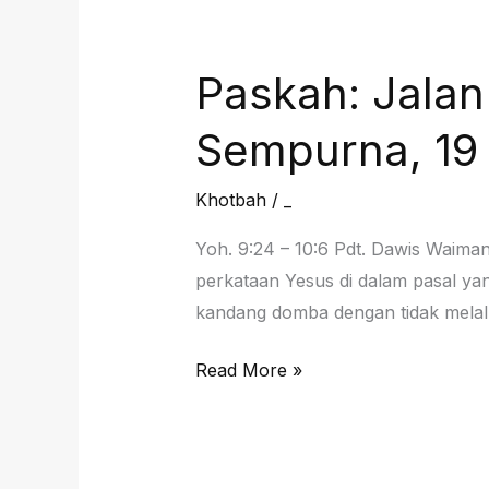
Dengan
Sempurna,
26
Paskah: Jala
April
2026
Sempurna, 19 
Khotbah
/
_
Yoh. 9:24 – 10:6 Pdt. Dawis Waima
perkataan Yesus di dalam pasal ya
kandang domba dengan tidak melalu
Paskah:
Read More »
Jalan
Menghapus
Tangisan