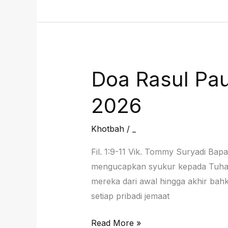
April
2026
Doa Rasul Pau
2026
Khotbah
/
_
Fil. 1:9-11 Vik. Tommy Suryadi Ba
mengucapkan syukur kepada Tuhan 
mereka dari awal hingga akhir bah
setiap pribadi jemaat
Doa
Read More »