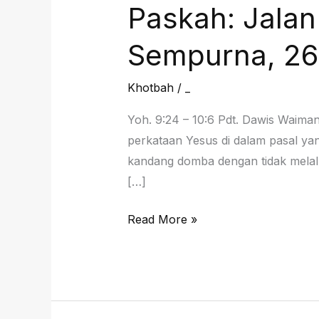
Paskah: Jala
Sempurna, 26 
Khotbah
/
_
Yoh. 9:24 – 10:6 Pdt. Dawis Waima
perkataan Yesus di dalam pasal ya
kandang domba dengan tidak melalu
[…]
Paskah:
Read More »
Jalan
Menghapus
Tangisan
Dunia