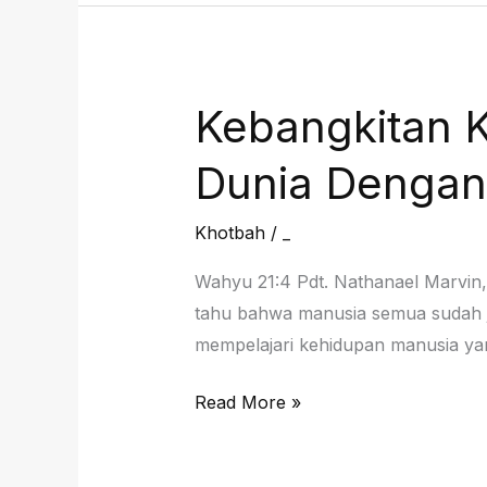
Dunia
Dengan
Sempurna,
19
Kebangkitan K
April
2026
Dunia Dengan
Khotbah
/
_
Wahyu 21:4 Pdt. Nathanael Marvin, 
tahu bahwa manusia semua sudah jat
mempelajari kehidupan manusia yang
Kebangkitan
Read More »
Kristus
: