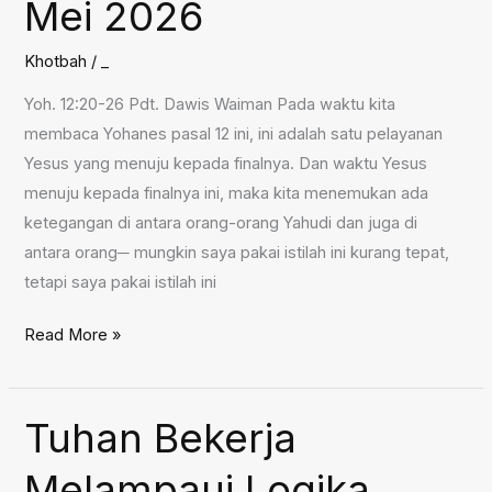
Mei 2026
Khotbah
/
_
Yoh. 12:20-26 Pdt. Dawis Waiman Pada waktu kita
membaca Yohanes pasal 12 ini, ini adalah satu pelayanan
Yesus yang menuju kepada finalnya. Dan waktu Yesus
menuju kepada finalnya ini, maka kita menemukan ada
ketegangan di antara orang-orang Yahudi dan juga di
antara orang─ mungkin saya pakai istilah ini kurang tepat,
tetapi saya pakai istilah ini
Sesungguh-
Read More »
sungguhnya
(11),
24
Tuhan Bekerja
Mei
Melampaui Logika
2026