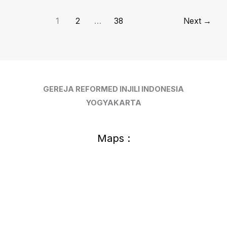
(10),
3
1
2
…
38
Next
→
Mei
2026
GEREJA REFORMED INJILI INDONESIA
YOGYAKARTA
Maps :