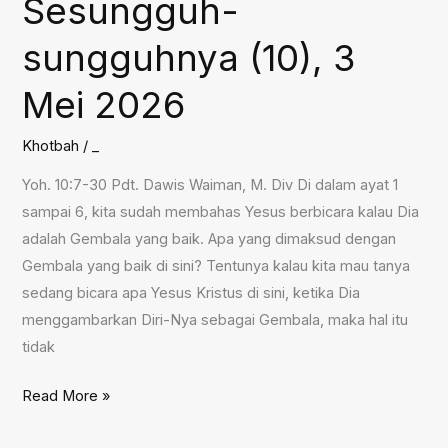
Sesungguh-
Nya,
sungguhnya (10), 3
10
Mei
Mei 2026
2026
Khotbah
/
_
Yoh. 10:7-30 Pdt. Dawis Waiman, M. Div Di dalam ayat 1
sampai 6, kita sudah membahas Yesus berbicara kalau Dia
adalah Gembala yang baik. Apa yang dimaksud dengan
Gembala yang baik di sini? Tentunya kalau kita mau tanya
sedang bicara apa Yesus Kristus di sini, ketika Dia
menggambarkan Diri-Nya sebagai Gembala, maka hal itu
tidak
Sesungguh-
Read More »
sungguhnya