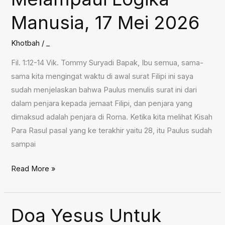
Manusia, 17 Mei 2026
Khotbah
/
_
Fil. 1:12-14 Vik. Tommy Suryadi Bapak, Ibu semua, sama-
sama kita mengingat waktu di awal surat Filipi ini saya
sudah menjelaskan bahwa Paulus menulis surat ini dari
dalam penjara kepada jemaat Filipi, dan penjara yang
dimaksud adalah penjara di Roma. Ketika kita melihat Kisah
Para Rasul pasal yang ke terakhir yaitu 28, itu Paulus sudah
sampai
Tuhan
Read More »
Bekerja
Melampaui
Logika
Doa Yesus Untuk
Manusia,