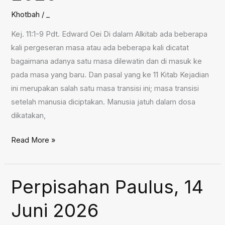
Khotbah
/
_
Kej. 11:1-9 Pdt. Edward Oei Di dalam Alkitab ada beberapa
kali pergeseran masa atau ada beberapa kali dicatat
bagaimana adanya satu masa dilewatin dan di masuk ke
pada masa yang baru. Dan pasal yang ke 11 Kitab Kejadian
ini merupakan salah satu masa transisi ini; masa transisi
setelah manusia diciptakan. Manusia jatuh dalam dosa
dikatakan,
Mandat
Read More »
Gereja,
21
Juni
Perpisahan Paulus, 14
2026
Juni 2026