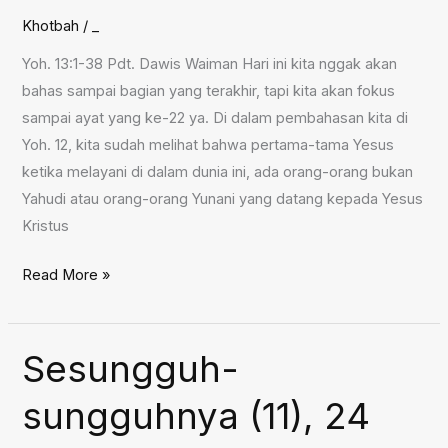
Khotbah
/
_
Yoh. 13:1-38 Pdt. Dawis Waiman Hari ini kita nggak akan
bahas sampai bagian yang terakhir, tapi kita akan fokus
sampai ayat yang ke-22 ya. Di dalam pembahasan kita di
Yoh. 12, kita sudah melihat bahwa pertama-tama Yesus
ketika melayani di dalam dunia ini, ada orang-orang bukan
Yahudi atau orang-orang Yunani yang datang kepada Yesus
Kristus
Sesungguh-
Read More »
sungguhnya
(12),
31
Sesungguh-
Mei
sungguhnya (11), 24
2026