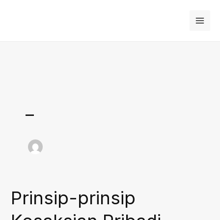
Skip
to
content
_
Prinsip-prinsip