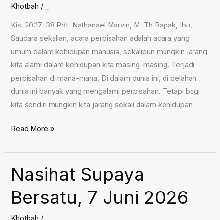
Khotbah
/
_
Kis. 20:17-38 Pdt. Nathanael Marvin, M. Th Bapak, Ibu,
Saudara sekalian, acara perpisahan adalah acara yang
umum dalam kehidupan manusia, sekalipun mungkin jarang
kita alami dalam kehidupan kita masing-masing. Terjadi
perpisahan di mana-mana. Di dalam dunia ini, di belahan
dunia ini banyak yang mengalami perpisahan. Tetapi bagi
kita sendiri mungkin kita jarang sekali dalam kehidupan
Perpisahan
Read More »
Paulus,
14
Juni
Nasihat Supaya
2026
Bersatu, 7 Juni 2026
Khotbah
/
_