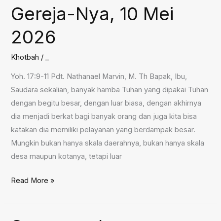
Gereja-Nya, 10 Mei
17
Mei
2026
2026
Khotbah
/
_
Yoh. 17:9-11 Pdt. Nathanael Marvin, M. Th Bapak, Ibu,
Saudara sekalian, banyak hamba Tuhan yang dipakai Tuhan
dengan begitu besar, dengan luar biasa, dengan akhirnya
dia menjadi berkat bagi banyak orang dan juga kita bisa
katakan dia memiliki pelayanan yang berdampak besar.
Mungkin bukan hanya skala daerahnya, bukan hanya skala
desa maupun kotanya, tetapi luar
Doa
Read More »
Yesus
Untuk
Gereja-