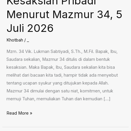
Kesaksian Pribadi
Menurut Mazmur 34, 5
Juli 2026
Khotbah
/
_
Mzm. 34 Vik. Lukman Sabtiyadi, S.Th., M.Fil. Bapak, Ibu,
Saudara sekalian, Mazmur 34 ditulis di dalam bentuk
kesaksian. Maka Bapak, Ibu, Saudara sekalian kita bisa
melihat dari bacaan kita tadi, hampir tidak ada menyebut
tentang ucapan syukur yang ditujukan kepada Allah.
Mazmur 34 dimulai dengan satu niat, komitmen, untuk
memuji Tuhan, memuliakan Tuhan dan kemudian […]
Prinsip-
Read More »
prinsip
Kesaksian