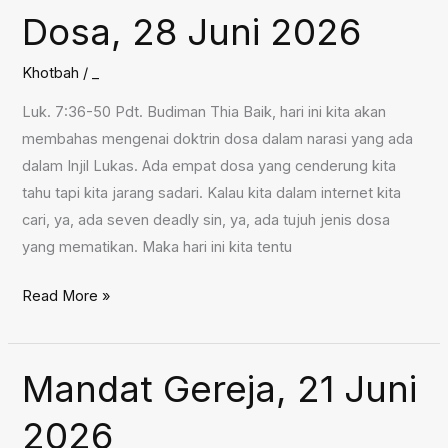
Pribadi
Dosa, 28 Juni 2026
Menurut
Mazmur
Khotbah
/
_
34,
Luk. 7:36-50 Pdt. Budiman Thia Baik, hari ini kita akan
5
membahas mengenai doktrin dosa dalam narasi yang ada
Juli
dalam Injil Lukas. Ada empat dosa yang cenderung kita
2026
tahu tapi kita jarang sadari. Kalau kita dalam internet kita
cari, ya, ada seven deadly sin, ya, ada tujuh jenis dosa
yang mematikan. Maka hari ini kita tentu
Dosa,
Read More »
28
Juni
2026
Mandat Gereja, 21 Juni
2026