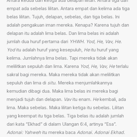
Antara kedua dan ketiga ada delapan lilitan. Antara tiga dan
empat ada sebelas lilitan. Antara empat dan kelima ada tiga
belas lilitan. Tujuh, delapan, sebelas, dan tiga belas. Ini
adalah pengakuan iman mereka. Kenapa? Karena tujuh dan
delapan itu adalah lima belas. Dan lima belas ini adalah
jumlah dua huruf pertama dari
YHWH
.
Yod, He, Vav, He.
Yod
itu adalah huruf yang kesepuluh,
He
itu huruf yang
kelima. Jumlahnya lima belas. Tapi mereka tidak akan
melilitkan sepuluh dan lima. Karena
Yod, He, Vav, He
terlalu
sakral bagi mereka. Maka mereka tidak akan melilitkan
sepuluh dan lima di
situ
. Mereka menjumlahkannya
kemudian dibagi dua. Maka lima belas ini mereka bagi
menjadi tujuh dan delapan.
Vav
itu enam.
He
kembali, ada
lima. Maka sebelas. Maka lilitan ketiga itu sebelas. Lilitan
yang keempat itu tiga belas. Tiga belas itu adalah jumlah
dari kata “Ekhad” di dalam Ulangan 6:4, artinya “Esa”.
Adonai: Yahweh
itu mereka baca
Adonai. Adonai Ekhad.