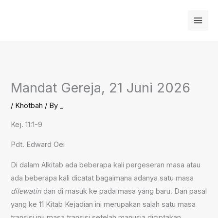
Skip
to
content
Mandat Gereja, 21 Juni 2026
/
Khotbah
/ By
_
Kej. 11:1-9
Pdt. Edward Oei
Di dalam Alkitab ada beberapa kali pergeseran masa atau
ada beberapa kali dicatat bagaimana adanya satu masa
dilewatin
dan di masuk ke pada masa yang baru. Dan pasal
yang ke 11 Kitab Kejadian ini merupakan salah satu masa
transisi ini; masa transisi setelah manusia diciptakan.