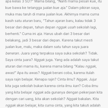
apa kelas 3 SD?” Mama bilang, “Nanti mama pesan kue, itu
kue bawa ke tetangga jualan kue
aja
.” Dalam pikiran saya,
muka mau taruh di mana jualan kue. Akhirnya mama cuma
kasih satu aturan baru, “Tahun ajaran baru, kalau tidak 3
besar dari depan, tahun depan
nggak usah
sekolah lagi,
berhenti.” Cuma ini
aja
. Harus ubah dari 3 besar dari
belakang, jadi 3 besar dari depan. Karena takut mesti
jualan kue, malu, maka dalam satu tahun saya juara
beneran
. Juara yang terpaksa saya suka sekolah? Tidak.
Saya cinta juara?
Nggak
juga. Yang ada adalah saya takut
aturan dari mama itu, karena mama bilang “Kalau
nggak,
awas!” Apa itu awas?
Nggak
berani coba, karena itulah
saya rajin belajar. Kenapa rajin? Cinta ilmu?
Nggak
. Jujur
kita juga sekolah bukan karena cinta ilmu
kan
? Coba ilmu
yang kita belajar
nggak
ada gunanya dengan pekerjaan kita
dengan cari uang, kita akan sekolah?
Nggak
bakalan. Kita
nggak
akan belajar, kita cuma cinta, yang kita takuti adalah