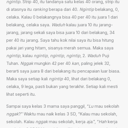
ngintip
. Strip 40, itu tandanya satu kelas 40 orang, strip itu
di atasnya itu
ranking
berapa dari 40.
Ngintip
belakang, 0,
celaka. Kalau 0 belakangnya bisa 40 per 40 itu juara 1 dari
belakang, celaka saya.
Waduh
kalau juara 10 itu jarang-
jarang, jarang sekali saya bisa juara 10 dari belakang, 34
per 40 itu jarang. Saya tahu kok nilai saya itu bisa hitung
pakai jari yang hitam, sisanya merah semua. Maka saya
ngintip
, kalau
ngintip
,
ngintip
,
ngintip
, 2.
Waduh
Puji
Tuhan.
Nggak
mungkin 42 per 40
kan
, paling jelek 32,
berarti saya juara 8 dari belakang itu pencapaian luar biasa.
Maka saya setiap kali
ngintip
40, lihat dari belakang 0,
celaka, 9 lega, pasti bukan yang terakhir. Setiap kali mesti
lihat seperti itu.
Sampai saya kelas 3 mama saya panggil, “
Lu
mau sekolah
nggak
?” Waktu mau naik kelas 3 SD, “Kalau mau sekolah,
sekolah. Kalau
nggak
mau sekolah, kerja
aja
.”, “
Hah
kerja