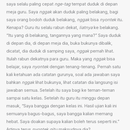
saya selalu paling cepat
nge-tag
tempat duduk di depan
meja guru. Saya
nggak
akan duduk paling belakang, bagi
saya orang bodoh duduk belakang,
nggak
bisa
nyontek
itu.
Kenapa? Guru itu selalu rabun dekat,
liatnya
ke belakang.
“Itu yang di belakang, tangannya yang mana?” Saya duduk
di depan dia, di depan meja dia, buka bukunya dibalik,
dicatat, dia duduk di samping saya,
nggak
pernah lihat.
Itulah rabun dekatnya para guru. Maka yang
nggak
bisa
belajar, saya
nyontek
dengan tenang-tenang. Pernah satu
kali ketahuan ada catatan gurunya, soal ada jawaban saya
bahkan
nggak
lihat bukunya, lihat catatan dia langsung isi
jawaban semua. Setelah itu saya bagi ke teman-teman
sampai satu kelas. Setelah itu guru itu minggu depan
masuk, “Saya bangga dengan kelas ini. Hasil ujian kali ini
semuanya bagus-bagus, saya bangga kalian memang
hebat. Saya doakan supaya kalian boleh terus seperti ini.”
Artinya terus
nyontek gitu
maksudnya dia?