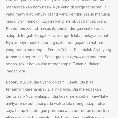
kita yang tidak ada bedanya dengan diri kita karena Dia
menanggalkan kemuliaan-Nya yang di sorga tersebut. Ini
yang membuat banyak orang yang berpikir Yesus manusia
biasa. Dan mungkin juga ini yang membuat banyak orang
Kristen berpikir, oh Yesus itu penuh dengan cinta kasih,
hidup di tengah-tengah kita, mengerti kita, melayani umat-
Nya, menyembuhkan orang sakit, mengajarkan hal-hal
yang berkaitan dengan Firman Tuhan. Dia adalah Allah yang
terhampiri seperti itu. Sehingga kita
nggak
ada satu rasa
segan, takut ketika kita menghampiri Tuhan di dalam
ibadah kita.
Bapak, Ibu, Saudara yang dikasihi Tuhan. Dia bisa
terhampiri karena apa? Dia inkarnasi. Dia melepaskan
kemuliaan-Nya, walaupun dia tidak melepaskan ke-Allah-
anNya tersebut. Jadi pada waktu kita menghadap Tuhan,
saya harap kita dengan persepsi atau pemikiran seperti ini.
Allah yang kita hampiri itu tidak beda dengan Allah yang