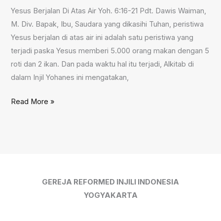
Yesus Berjalan Di Atas Air Yoh. 6:16-21 Pdt. Dawis Waiman,
M. Div. Bapak, Ibu, Saudara yang dikasihi Tuhan, peristiwa
Yesus berjalan di atas air ini adalah satu peristiwa yang
terjadi paska Yesus memberi 5.000 orang makan dengan 5
roti dan 2 ikan. Dan pada waktu hal itu terjadi, Alkitab di
dalam Injil Yohanes ini mengatakan,
Yesus
Read More »
Berjalan
Di
Atas
Air,
6
Juli
GEREJA REFORMED INJILI INDONESIA
2025
YOGYAKARTA