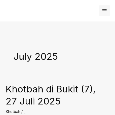
Skip
to
content
July 2025
Khotbah di Bukit (7),
27 Juli 2025
Khotbah
/
_