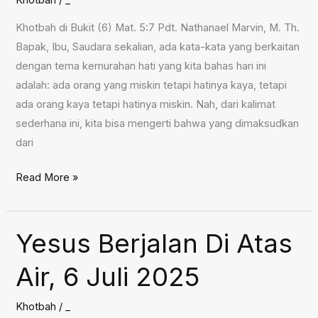
Khotbah
/
_
2025
Khotbah di Bukit (6) Mat. 5:7 Pdt. Nathanael Marvin, M. Th.
Bapak, Ibu, Saudara sekalian, ada kata-kata yang berkaitan
dengan tema kemurahan hati yang kita bahas hari ini
adalah: ada orang yang miskin tetapi hatinya kaya, tetapi
ada orang kaya tetapi hatinya miskin. Nah, dari kalimat
sederhana ini, kita bisa mengerti bahwa yang dimaksudkan
dari
Khotbah
Read More »
di
Bukit
(6),
Yesus Berjalan Di Atas
13
Air, 6 Juli 2025
Juli
2025
Khotbah
/
_