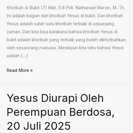
Khotbah di Bukit (7) Mat. 5:8 Pdt. Nathanael Marvin, M. Th.
Ini adalah bagian dari khotbah Yesus di bukit. Dan khotbah
Yesus adalah salah satu khotbah terbaik di sepanjang
zaman. Dan kita bisa katakana bahwa khotbah Yesus di
bukit adalah khotbah yang terbaik yang boleh dikhotbahkan
oleh seseorang manusia. Meskipun kita tahu bahwa Yesus
adalah […]
Khotbah
Read More »
di
Bukit
(7),
Yesus Diurapi Oleh
27
Perempuan Berdosa,
Juli
2025
20 Juli 2025