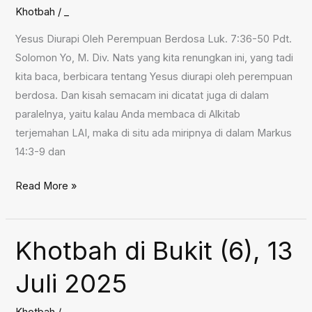
Khotbah
/
_
Yesus Diurapi Oleh Perempuan Berdosa Luk. 7:36-50 Pdt.
Solomon Yo, M. Div. Nats yang kita renungkan ini, yang tadi
kita baca, berbicara tentang Yesus diurapi oleh perempuan
berdosa. Dan kisah semacam ini dicatat juga di dalam
paralelnya, yaitu kalau Anda membaca di Alkitab
terjemahan LAI, maka di situ ada miripnya di dalam Markus
14:3-9 dan
Yesus
Read More »
Diurapi
Oleh
Perempuan
Khotbah di Bukit (6), 13
Berdosa,
Juli 2025
20
Juli