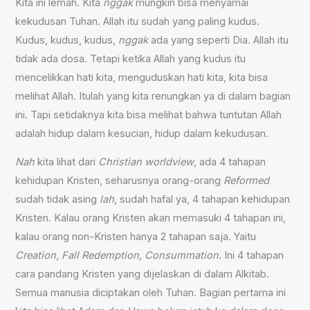
Kita ini lemah. Kita
nggak
mungkin bisa menyamai
kekudusan Tuhan. Allah itu sudah yang paling kudus.
Kudus, kudus, kudus,
nggak
ada yang seperti Dia. Allah itu
tidak ada dosa. Tetapi ketika Allah yang kudus itu
mencelikkan hati kita, menguduskan hati kita, kita bisa
melihat Allah. Itulah yang kita renungkan ya di dalam bagian
ini. Tapi setidaknya kita bisa melihat bahwa tuntutan Allah
adalah hidup dalam kesucian, hidup dalam kekudusan.
Nah
kita lihat dari
Christian worldview
, ada 4 tahapan
kehidupan Kristen, seharusnya orang-orang
Reformed
sudah tidak asing
lah
, sudah hafal ya, 4 tahapan kehidupan
Kristen. Kalau orang Kristen akan memasuki 4 tahapan ini,
kalau orang non-Kristen hanya 2 tahapan saja. Yaitu
Creation
,
Fall
Redemption,
Consummation
. Ini 4 tahapan
cara pandang Kristen yang dijelaskan di dalam Alkitab.
Semua manusia diciptakan oleh Tuhan. Bagian pertama ini