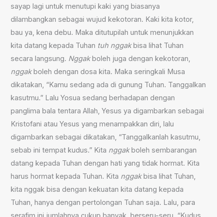
sayap lagi untuk menutupi kaki yang biasanya
dilambangkan sebagai wujud kekotoran. Kaki kita kotor,
bau ya, kena debu. Maka ditutupilah untuk menunjukkan
kita datang kepada Tuhan
tuh
nggak
bisa lihat Tuhan
secara langsung.
Nggak
boleh juga dengan kekotoran,
nggak
boleh dengan dosa kita. Maka seringkali Musa
dikatakan, “Kamu sedang ada di gunung Tuhan. Tanggalkan
kasutmu.” Lalu Yosua sedang berhadapan dengan
panglima bala tentara Allah, Yesus ya digambarkan sebagai
Kristofani atau Yesus yang menampakkan diri, lalu
digambarkan sebagai dikatakan, “Tanggalkanlah kasutmu,
sebab ini tempat kudus.” Kita
nggak
boleh sembarangan
datang kepada Tuhan dengan hati yang tidak hormat. Kita
harus hormat kepada Tuhan. Kita
nggak
bisa lihat Tuhan,
kita nggak bisa dengan kekuatan kita datang kepada
Tuhan, hanya dengan pertolongan Tuhan saja. Lalu, para
serafim ini jumlahnya cukup banyak, berseru-seru, “Kudus