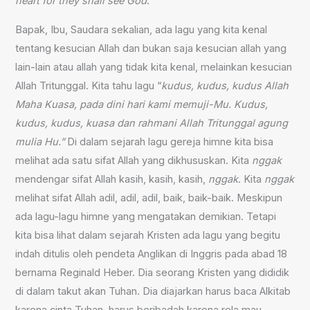
heart for they shall see God
.”
Bapak, Ibu, Saudara sekalian, ada lagu yang kita kenal
tentang kesucian Allah dan bukan saja kesucian allah yang
lain-lain atau allah yang tidak kita kenal, melainkan kesucian
Allah Tritunggal. Kita tahu lagu “
kudus, kudus, kudus Allah
Maha Kuasa, pada dini hari kami memuji-Mu. Kudus,
kudus, kudus, kuasa dan rahmani Allah Tritunggal agung
mulia Hu.”
Di dalam sejarah lagu gereja himne kita bisa
melihat ada satu sifat Allah yang dikhususkan. Kita
nggak
mendengar sifat Allah kasih, kasih, kasih,
nggak
. Kita
nggak
melihat sifat Allah adil, adil, adil, baik, baik-baik. Meskipun
ada lagu-lagu himne yang mengatakan demikian. Tetapi
kita bisa lihat dalam sejarah Kristen ada lagu yang begitu
indah ditulis oleh pendeta Anglikan di Inggris pada abad 18
bernama Reginald Heber. Dia seorang Kristen yang dididik
di dalam takut akan Tuhan. Dia diajarkan harus baca Alkitab
karena cinta Tuhan, harus beribadah karena rela mau