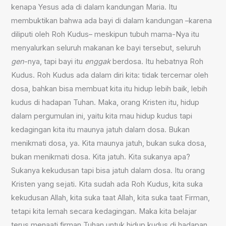
kenapa Yesus ada di dalam kandungan Maria. Itu
membuktikan bahwa ada bayi di dalam kandungan –karena
diliputi oleh Roh Kudus– meskipun tubuh mama-Nya itu
menyalurkan seluruh makanan ke bayi tersebut, seluruh
gen
-nya, tapi bayi itu
enggak
berdosa. Itu hebatnya Roh
Kudus. Roh Kudus ada dalam diri kita: tidak tercemar oleh
dosa, bahkan bisa membuat kita itu hidup lebih baik, lebih
kudus di hadapan Tuhan. Maka, orang Kristen itu, hidup
dalam pergumulan ini, yaitu kita mau hidup kudus tapi
kedagingan kita itu maunya jatuh dalam dosa. Bukan
menikmati dosa, ya. Kita maunya jatuh, bukan suka dosa,
bukan menikmati dosa. Kita jatuh. Kita sukanya apa?
Sukanya kekudusan tapi bisa jatuh dalam dosa. Itu orang
Kristen yang sejati. Kita sudah ada Roh Kudus, kita suka
kekudusan Allah, kita suka taat Allah, kita suka taat Firman,
tetapi kita lemah secara kedagingan. Maka kita belajar
terus menaati firman Tuhan untuk hidup kudus di hadapan