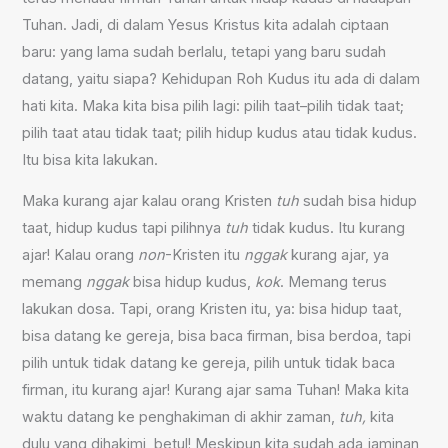
Tuhan. Jadi, di dalam Yesus Kristus kita adalah ciptaan
baru: yang lama sudah berlalu, tetapi yang baru sudah
datang, yaitu siapa? Kehidupan Roh Kudus itu ada di dalam
hati kita. Maka kita bisa pilih lagi: pilih taat–pilih tidak taat;
pilih taat atau tidak taat; pilih hidup kudus atau tidak kudus.
Itu bisa kita lakukan.
Maka kurang ajar kalau orang Kristen
tuh
sudah bisa hidup
taat, hidup kudus tapi pilihnya
tuh
tidak kudus. Itu kurang
ajar! Kalau orang
non
-Kristen itu
nggak
kurang ajar, ya
memang
nggak
bisa hidup kudus,
kok
. Memang terus
lakukan dosa. Tapi, orang Kristen itu, ya: bisa hidup taat,
bisa datang ke gereja, bisa baca firman, bisa berdoa, tapi
pilih untuk tidak datang ke gereja, pilih untuk tidak baca
firman, itu kurang ajar! Kurang ajar sama Tuhan! Maka kita
waktu datang ke penghakiman di akhir zaman,
tuh,
kita
dulu yang dihakimi, betul! Meskipun kita sudah ada jaminan