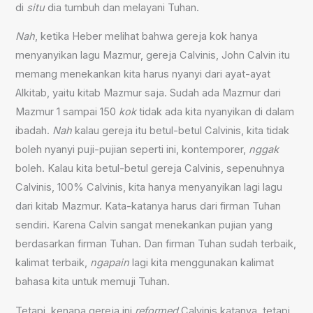
di
situ
dia tumbuh dan melayani Tuhan.
Nah
, ketika Heber melihat bahwa gereja kok hanya
menyanyikan lagu Mazmur, gereja Calvinis, John Calvin itu
memang menekankan kita harus nyanyi dari ayat-ayat
Alkitab, yaitu kitab Mazmur saja. Sudah ada Mazmur dari
Mazmur 1 sampai 150
kok
tidak ada kita nyanyikan di dalam
ibadah.
Nah
kalau gereja itu betul-betul Calvinis, kita tidak
boleh nyanyi puji-pujian seperti ini, kontemporer,
nggak
boleh. Kalau kita betul-betul gereja Calvinis, sepenuhnya
Calvinis, 100% Calvinis, kita hanya menyanyikan lagi lagu
dari kitab Mazmur. Kata-katanya harus dari firman Tuhan
sendiri. Karena Calvin sangat menekankan pujian yang
berdasarkan firman Tuhan. Dan firman Tuhan sudah terbaik,
kalimat terbaik,
ngapain
lagi kita menggunakan kalimat
bahasa kita untuk memuji Tuhan.
Tetapi, kenapa gereja ini
reformed
Calvinis katanya, tetapi