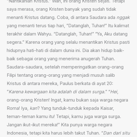
“Nantikanlah Kristus.” Wah, ini orang Kristen sejati. Tetapi
saya merasa, orang Kristen banyak yang sudah tidak
menanti Kristus datang. Coba, di antara Saudara ada
nggak
yang menanti terus tiap hari, ”Datanglah, Tuhan!” Itu kalimat
terakhir dalam Wahyu. “Datanglah, Tuhan!” “Ya, Aku datang
segera.” Karena orang yang selalu menantikan Kristus pasti
hidupnya hati-hati di dalam dunia ini. Dia akan hidup baik-
baik sebagai orang yang menerima anugerah Tuhan.
Saudara-saudara, setelah memperingatkan orang-orang
Filipi tentang orang-orang yang menjadi musuh salib
Kristus di antara mereka, Paulus berkata di ayat 20:
”
Karena kewargaan kita adalah di dalam surga.
” “
Hei
,
orang-orang Kristen! Ingat, kamu bukan saja warga negara
Roma! Iya,
kan
? Yang tunduk-tunduk kepada Kaisar,
teman-teman kamu itu! Tetapi, kamu juga warga surga.
Jangan ikut-ikut mereka!” Kita punya warga negara
Indonesia, tetapi kita harus lebih takut Tuhan. “
Dan dari situ