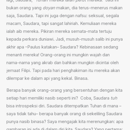
bukan orang yang
doyan
makan, dia terus-menerus makan
saja, Saudara. Tapi ini juga dengan nafsu: seksual, segala
macam, Saudara, tapi sangat lahiriah. Kemuliaan mereka
ialah aib mereka. Pikiran mereka semata-mata tertuju
kepada perkara duniawi. Jadi, musuh-musuh salib ini punya
akhir apa –Paulus katakan– Saudara? Kebinasaan sedang
menanti mereka! Orang-orang ini mungkin wajah dan
nama-nama yang akrab dan bahkan mungkin dicintai oleh
jemaat Filipi. Tapi pada hari penghakiman itu mereka akan
dilempar ke dalam api yang kekal. Binasa.
Berapa banyak orang-orang yang bersentuhan dengan kita
setiap hari memiliki nasib seperti ini? Coba, Saudara
tuh
bisa introspeksi diri. Saudara ditempatkan Tuhan di mana –
saya tidak tahu– berapa banyak orang di sekeliling Saudara
punya nasib binasa? Saya mengajak kita merenungkan: apa
gambaran ini ada di dalam diri kita, Saudara? Yang pertama: