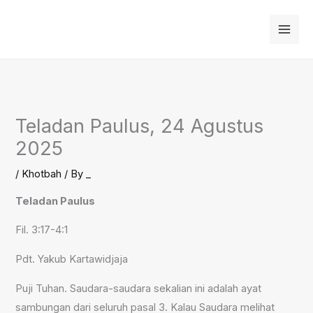
Skip
to
content
Teladan Paulus, 24 Agustus
2025
/
Khotbah
/ By
_
Teladan Paulus
Fil. 3:17-4:1
Pdt. Yakub Kartawidjaja
Puji Tuhan. Saudara-saudara sekalian ini adalah ayat
sambungan dari seluruh pasal 3. Kalau Saudara melihat