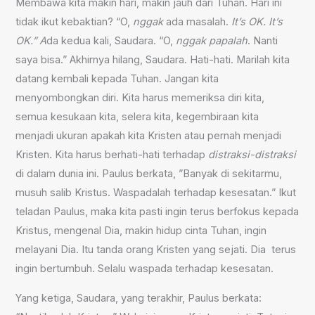
Membawa kita makin hari, makin jauh dari Tuhan. Hari ini
tidak ikut kebaktian? “O,
nggak
ada masalah.
It’s OK. It’s
OK.” A
da kedua kali, Saudara. “O,
nggak papalah
. Nanti
saya bisa.” Akhirnya hilang, Saudara. Hati-hati. Marilah kita
datang kembali kepada Tuhan. Jangan kita
menyombongkan diri. Kita harus memeriksa diri kita,
semua kesukaan kita, selera kita, kegembiraan kita
menjadi ukuran apakah kita Kristen atau pernah menjadi
Kristen. Kita harus berhati-hati terhadap
distraksi-distraksi
di dalam dunia ini. Paulus berkata, ”Banyak di sekitarmu,
musuh salib Kristus. Waspadalah terhadap kesesatan.” Ikut
teladan Paulus, maka kita pasti ingin terus berfokus kepada
Kristus, mengenal Dia, makin hidup cinta Tuhan, ingin
melayani Dia. Itu tanda orang Kristen yang sejati. Dia terus
ingin bertumbuh. Selalu waspada terhadap kesesatan.
Yang ketiga, Saudara, yang terakhir, Paulus berkata: