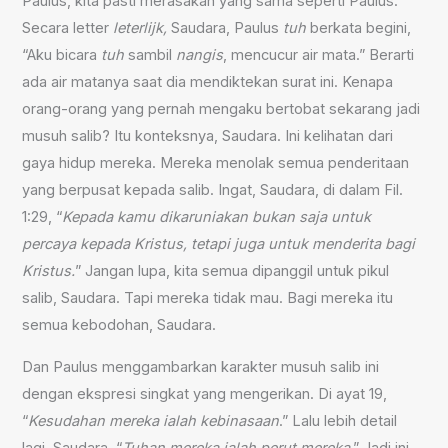
Paulus, kita pasti merasakan yang sama seperti Paulus.
Secara letter
leterlijk,
Saudara, Paulus
tuh
berkata begini,
“Aku bicara
tuh
sambil
nangis
, mencucur air mata.” Berarti
ada air matanya saat dia mendiktekan surat ini. Kenapa
orang-orang yang pernah mengaku bertobat sekarang jadi
musuh salib? Itu konteksnya, Saudara. Ini kelihatan dari
gaya hidup mereka. Mereka menolak semua penderitaan
yang berpusat kepada salib. Ingat, Saudara, di dalam Fil.
1:29, “
Kepada kamu dikaruniakan bukan saja untuk
percaya kepada Kristus, tetapi juga untuk menderita bagi
Kristus.
” Jangan lupa, kita semua dipanggil untuk pikul
salib, Saudara. Tapi mereka tidak mau. Bagi mereka itu
semua kebodohan, Saudara.
Dan Paulus menggambarkan karakter musuh salib ini
dengan ekspresi singkat yang mengerikan. Di ayat 19,
“
Kesudahan mereka ialah kebinasaan
.” Lalu lebih detail
lagi, Saudara, “
Tuhan mereka ialah perut mereka
.” Jadi ini