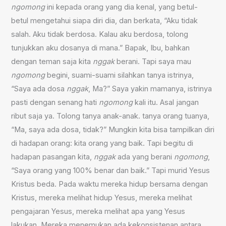
ngomong
ini kepada orang yang dia kenal, yang betul-
betul mengetahui siapa diri dia, dan berkata, “Aku tidak
salah. Aku tidak berdosa. Kalau aku berdosa, tolong
tunjukkan aku dosanya di mana.” Bapak, Ibu, bahkan
dengan teman saja kita
nggak
berani. Tapi saya mau
ngomong
begini, suami-suami silahkan tanya istrinya,
“Saya ada dosa
nggak
, Ma?” Saya yakin mamanya, istrinya
pasti dengan senang hati
ngomong
kali itu. Asal jangan
ribut saja ya. Tolong tanya anak-anak. tanya orang tuanya,
“Ma, saya ada dosa, tidak?” Mungkin kita bisa tampilkan diri
di hadapan orang: kita orang yang baik. Tapi begitu di
hadapan pasangan kita,
nggak
ada yang berani
ngomong
,
“Saya orang yang 100% benar dan baik.” Tapi murid Yesus
Kristus beda. Pada waktu mereka hidup bersama dengan
Kristus, mereka melihat hidup Yesus, mereka melihat
pengajaran Yesus, mereka melihat apa yang Yesus
lakukan. Mereka menemukan ada kekonsistenan antara