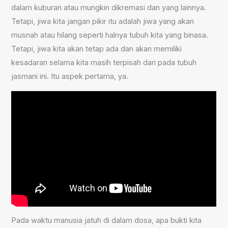
dalam kuburan atau mungkin dikremasi dan yang lainnya.
Tetapi, jiwa kita jangan pikir itu adalah jiwa yang akan
musnah atau hilang seperti halnya tubuh kita yang binasa.
Tetapi, jiwa kita akan tetap ada dan akan memiliki
kesadaran selama kita masih terpisah dari pada tubuh
jasmani ini. Itu aspek pertama, ya.
Pada waktu manusia jatuh di dalam dosa, apa bukti kita