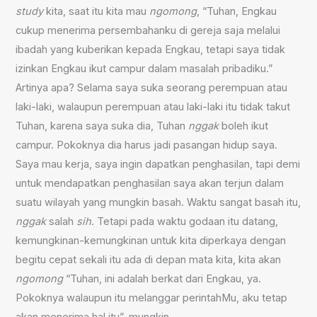
study
kita, saat itu kita mau
ngomong
, “Tuhan, Engkau
cukup menerima persembahanku di gereja saja melalui
ibadah yang kuberikan kepada Engkau, tetapi saya tidak
izinkan Engkau ikut campur dalam masalah pribadiku.”
Artinya apa? Selama saya suka seorang perempuan atau
laki-laki, walaupun perempuan atau laki-laki itu tidak takut
Tuhan, karena saya suka dia, Tuhan
nggak
boleh ikut
campur. Pokoknya dia harus jadi pasangan hidup saya.
Saya mau kerja, saya ingin dapatkan penghasilan, tapi demi
untuk mendapatkan penghasilan saya akan terjun dalam
suatu wilayah yang mungkin basah. Waktu sangat basah itu,
nggak
salah
sih
. Tetapi pada waktu godaan itu datang,
kemungkinan-kemungkinan untuk kita diperkaya dengan
begitu cepat sekali itu ada di depan mata kita, kita akan
ngomong
“Tuhan, ini adalah berkat dari Engkau, ya.
Pokoknya walaupun itu melanggar perintahMu, aku tetap
akan menerima hal itu”–mungkin.