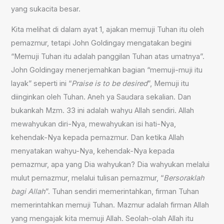
yang sukacita besar.
Kita melihat di dalam ayat 1, ajakan memuji Tuhan itu oleh
pemazmur, tetapi John Goldingay mengatakan begini
“Memuji Tuhan itu adalah panggilan Tuhan atas umatnya”.
John Goldingay menerjemahkan bagian “memuji-muji itu
layak” seperti ini “
Praise is to be desired
”, Memuji itu
diinginkan oleh Tuhan. Aneh ya Saudara sekalian. Dan
bukankah Mzm. 33 ini adalah wahyu Allah sendiri. Allah
mewahyukan diri-Nya, mewahyukan isi hati-Nya,
kehendak-Nya kepada pemazmur. Dan ketika Allah
menyatakan wahyu-Nya, kehendak-Nya kepada
pemazmur, apa yang Dia wahyukan? Dia wahyukan melalui
mulut pemazmur, melalui tulisan pemazmur, “
Bersoraklah
bagi Allah
”. Tuhan sendiri memerintahkan, firman Tuhan
memerintahkan memuji Tuhan. Mazmur adalah firman Allah
yang mengajak kita memuji Allah. Seolah-olah Allah itu