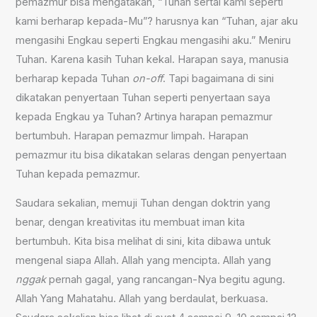
pemazmur bisa mengatakan, “Tuhan sertai kami seperti
kami berharap kepada-Mu”? harusnya kan “Tuhan, ajar aku
mengasihi Engkau seperti Engkau mengasihi aku.” Meniru
Tuhan. Karena kasih Tuhan kekal. Harapan saya, manusia
berharap kepada Tuhan
on-off
. Tapi bagaimana di sini
dikatakan penyertaan Tuhan seperti penyertaan saya
kepada Engkau ya Tuhan? Artinya harapan pemazmur
bertumbuh. Harapan pemazmur limpah. Harapan
pemazmur itu bisa dikatakan selaras dengan penyertaan
Tuhan kepada pemazmur.
Saudara sekalian, memuji Tuhan dengan doktrin yang
benar, dengan kreativitas itu membuat iman kita
bertumbuh. Kita bisa melihat di sini, kita dibawa untuk
mengenal siapa Allah. Allah yang mencipta. Allah yang
nggak
pernah gagal, yang rancangan-Nya begitu agung.
Allah Yang Mahatahu. Allah yang berdaulat, berkuasa.