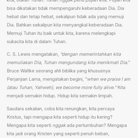
bisa dikatakan tidak mempengaruhi keberadaan Dia. Dia
hebat dan tetap hebat, sekalipun tidak ada yang memuji
Dia. Bahkan sekalipun kita menyangkal keberadaan Dia.
Memuji Tuhan itu baik untuk kita, karena melengkapi
sukacita kita di dalam Tuhan.
C. S. Lewis mengatakan,
“dengan memerintahkan kita
memuliakan Dia, Tuhan mengundang kita menikmati Dia.
”
Bruce Waltke seorang ahli biblika yang khususnya
Perjanjian Lama, mengatakan begini, “
when we praise I am
(atau Tuhan, Yahweh), we become more fully alive.”
Kita
menjadi semakin hidup. Hidup kita semakin limpah.
Saudara sekalian, coba kita renungkan, kita percaya
Kristus, tapi mengapa kita seperti hidup itu kering?
Mengapa kita seperti
nggak
ada pertumbuhan? Mengapa
kita jadi orang Kristen yang seperti penuh beban,