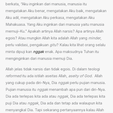
berkata, “Aku inginkan dari manusia, manusia itu
mengatakan Aku benar, mengatakan Aku baik, mengatakan
Aku adil, mengatakan Aku perkasa, mengatakan Aku
Mahakuasa. Yang Aku inginkan dari manusia yaitu manusia
memuji-Ku.” Apakah artinya Allah narsis? Apa artinya Allah
egois? Atau mungkin Allah kita adalah Allah yang
minder
,
perlu validasi, pengakuan
gitu
? Kalau kita lihat orang selalu
minta dipuji kan
nggak
enak. Apa maksudnya Tuhan itu
menginginkan dari manusia memuji Dia.
Allah jelas tidak narsis dan tidak egois. Di dalam teologi
reformed
itu ada istilah aseitas Allah,
aseity of God.
Allah
yang cukup pada diri-Nya, Dia
nggak
perlu pujian manusia.
Pujian manusia itu
nggak
menambah apa pun dari diri-Nya.
Dia ada terlepas kita ada atau
nggak
, Dia ada terlepas kita
puji Dia atau
nggak
, Dia ada dan tetap ada walaupun kita
menyangkal Dia. Tapi sekarang pertanyaannya kalau Allah