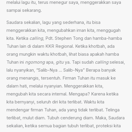
melalui lagu itu, terus menegur saya, menggerakkan saya
sampai sekarang.
Saudara sekalian, lagu yang sederhana, itu bisa
menggerakkan kita, mengubahkan iman kita, menggugah
kita. Ketika
calling
, Pdt. Stephen Tong dan hamba-hamba
Tuhan lain di dalam KKR Regional. Ketika khotbah, ada
orang mungkin waktu khotbah, lihat biasa apakah hamba
Tuhan ini
ngomong
apa,
gitu
ya. Tapi sudah
calling
selesai,
lalu nyanyikan, “Salib-Nya … Salib-Nya” Berapa banyak
orang menangis, tersentuh. Firman Tuhan itu masuk ke
dalam hati, melalui nyanyian. Menggerakkan kita,
mengubah kita secara internal. Mengapa? Karena ketika
kita bernyanyi, seluruh diri kita terlibat. Waktu kita
mendengar firman Tuhan, ada yang tidak terlibat. Telinga
terlibat, mulut diam. Tubuh cenderung diam. Maka, Saudara
sekalian, ketika semua bagian tubuh terlibat, proteksi kita