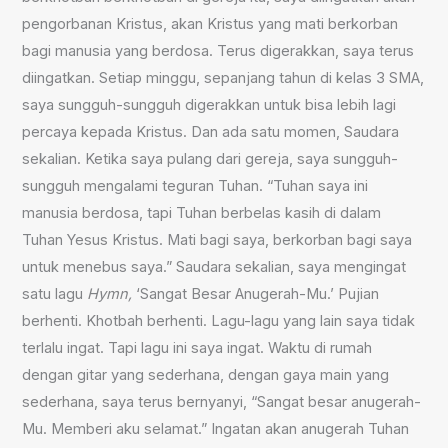
pengorbanan Kristus, akan Kristus yang mati berkorban
bagi manusia yang berdosa. Terus digerakkan, saya terus
diingatkan. Setiap minggu, sepanjang tahun di kelas 3 SMA,
saya sungguh-sungguh digerakkan untuk bisa lebih lagi
percaya kepada Kristus. Dan ada satu momen, Saudara
sekalian. Ketika saya pulang dari gereja, saya sungguh-
sungguh mengalami teguran Tuhan. “Tuhan saya ini
manusia berdosa, tapi Tuhan berbelas kasih di dalam
Tuhan Yesus Kristus. Mati bagi saya, berkorban bagi saya
untuk menebus saya.” Saudara sekalian, saya mengingat
satu lagu
Hymn,
‘Sangat Besar Anugerah-Mu.’ Pujian
berhenti. Khotbah berhenti. Lagu-lagu yang lain saya tidak
terlalu ingat. Tapi lagu ini saya ingat. Waktu di rumah
dengan gitar yang sederhana, dengan gaya main yang
sederhana, saya terus bernyanyi, “Sangat besar anugerah-
Mu. Memberi aku selamat.” Ingatan akan anugerah Tuhan