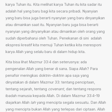
karya Tuhan itu. Kita melihat karya Tuhan itu kita sadar itu
adalah hal yang baru bagi kita secara pribadi. Nyanyian
yang baru bisa juga berarti nyanyian yang baru dinyanyikan
atau dimainkan saat itu. Nyanyian baru juga bisa berarti
nyanyian yang dinyanyikan atau dimainkan oleh orang yang
sudah diperbaharui oleh Tuhan. Penekanan di sini adalah
ekspresi kreatif kita memuji Tuhan ketika kita meresponi
karya Allah yang selalu baru di dalam hidup kita.
Kita bisa lihat Mazmur 33:4 dan seterusnya: ada
pengenalan Allah yang benar di sana. Siapa Allah? Para
penafsir meringkas doktrin-doktrin apa saja yang
dinyatakan di dalam Mazmur 33: tentang penciptaan,
tentang sejarah, tentang
covenant
, dan tentang respons
ibadah manusia kepada Allah. Di dalam Mazmur 33:4–19
diajarkan Allah
lah
yang mencipta segala sesuatu. Dan Allah
yang mencipta bukan Allah yang terlepas dari ciptaan. Allah