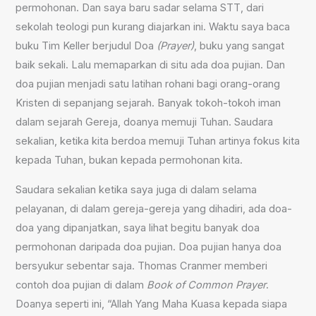
permohonan. Dan saya baru sadar selama STT, dari
sekolah teologi pun kurang diajarkan ini. Waktu saya baca
buku Tim Keller berjudul Doa
(Prayer)
, buku yang sangat
baik sekali. Lalu memaparkan di situ ada doa pujian. Dan
doa pujian menjadi satu latihan rohani bagi orang-orang
Kristen di sepanjang sejarah. Banyak tokoh-tokoh iman
dalam sejarah Gereja, doanya memuji Tuhan. Saudara
sekalian, ketika kita berdoa memuji Tuhan artinya fokus kita
kepada Tuhan, bukan kepada permohonan kita.
Saudara sekalian ketika saya juga di dalam selama
pelayanan, di dalam gereja-gereja yang dihadiri, ada doa-
doa yang dipanjatkan, saya lihat begitu banyak doa
permohonan daripada doa pujian. Doa pujian hanya doa
bersyukur sebentar saja. Thomas Cranmer memberi
contoh doa pujian di dalam
Book of Common Prayer
.
Doanya seperti ini, “Allah Yang Maha Kuasa kepada siapa