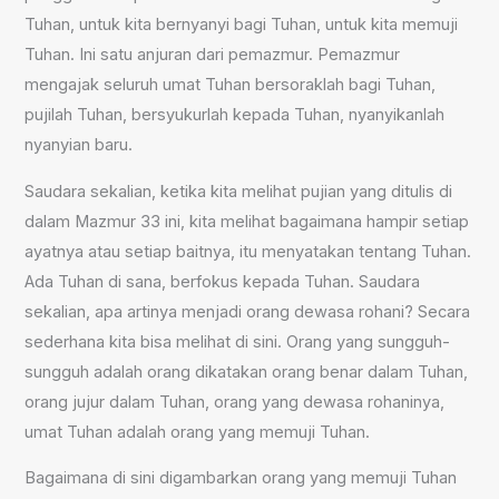
Tuhan, untuk kita bernyanyi bagi Tuhan, untuk kita memuji
Tuhan. Ini satu anjuran dari pemazmur. Pemazmur
mengajak seluruh umat Tuhan bersoraklah bagi Tuhan,
pujilah Tuhan, bersyukurlah kepada Tuhan, nyanyikanlah
nyanyian baru.
Saudara sekalian, ketika kita melihat pujian yang ditulis di
dalam Mazmur 33 ini, kita melihat bagaimana hampir setiap
ayatnya atau setiap baitnya, itu menyatakan tentang Tuhan.
Ada Tuhan di sana, berfokus kepada Tuhan. Saudara
sekalian, apa artinya menjadi orang dewasa rohani? Secara
sederhana kita bisa melihat di sini. Orang yang sungguh-
sungguh adalah orang dikatakan orang benar dalam Tuhan,
orang jujur dalam Tuhan, orang yang dewasa rohaninya,
umat Tuhan adalah orang yang memuji Tuhan.
Bagaimana di sini digambarkan orang yang memuji Tuhan