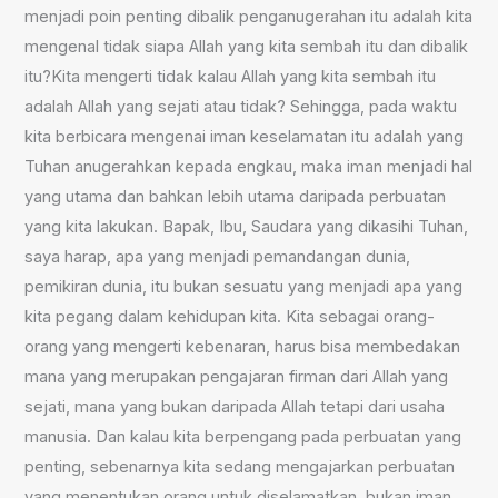
menjadi poin penting dibalik penganugerahan itu adalah kita
mengenal tidak siapa Allah yang kita sembah itu dan dibalik
itu?Kita mengerti tidak kalau Allah yang kita sembah itu
adalah Allah yang sejati atau tidak? Sehingga, pada waktu
kita berbicara mengenai iman keselamatan itu adalah yang
Tuhan anugerahkan kepada engkau, maka iman menjadi hal
yang utama dan bahkan lebih utama daripada perbuatan
yang kita lakukan. Bapak, Ibu, Saudara yang dikasihi Tuhan,
saya harap, apa yang menjadi pemandangan dunia,
pemikiran dunia, itu bukan sesuatu yang menjadi apa yang
kita pegang dalam kehidupan kita. Kita sebagai orang-
orang yang mengerti kebenaran, harus bisa membedakan
mana yang merupakan pengajaran firman dari Allah yang
sejati, mana yang bukan daripada Allah tetapi dari usaha
manusia. Dan kalau kita berpengang pada perbuatan yang
penting, sebenarnya kita sedang mengajarkan perbuatan
yang menentukan orang untuk diselamatkan, bukan iman,