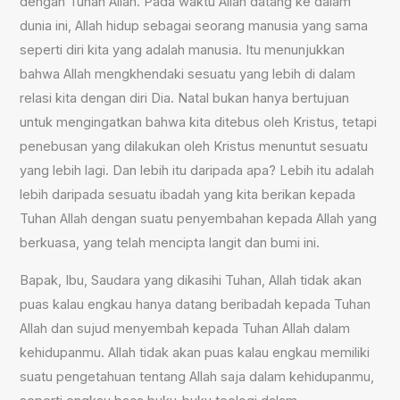
dengan Tuhan Allah. Pada waktu Allah datang ke dalam
dunia ini, Allah hidup sebagai seorang manusia yang sama
seperti diri kita yang adalah manusia. Itu menunjukkan
bahwa Allah mengkhendaki sesuatu yang lebih di dalam
relasi kita dengan diri Dia. Natal bukan hanya bertujuan
untuk mengingatkan bahwa kita ditebus oleh Kristus, tetapi
penebusan yang dilakukan oleh Kristus menuntut sesuatu
yang lebih lagi. Dan lebih itu daripada apa? Lebih itu adalah
lebih daripada sesuatu ibadah yang kita berikan kepada
Tuhan Allah dengan suatu penyembahan kepada Allah yang
berkuasa, yang telah mencipta langit dan bumi ini.
Bapak, Ibu, Saudara yang dikasihi Tuhan, Allah tidak akan
puas kalau engkau hanya datang beribadah kepada Tuhan
Allah dan sujud menyembah kepada Tuhan Allah dalam
kehidupanmu. Allah tidak akan puas kalau engkau memiliki
suatu pengetahuan tentang Allah saja dalam kehidupanmu,