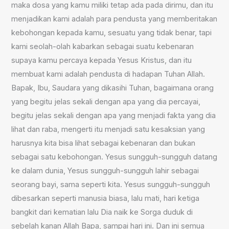
maka dosa yang kamu miliki tetap ada pada dirimu, dan itu
menjadikan kami adalah para pendusta yang memberitakan
kebohongan kepada kamu, sesuatu yang tidak benar, tapi
kami seolah-olah kabarkan sebagai suatu kebenaran
supaya kamu percaya kepada Yesus Kristus, dan itu
membuat kami adalah pendusta di hadapan Tuhan Allah.
Bapak, Ibu, Saudara yang dikasihi Tuhan, bagaimana orang
yang begitu jelas sekali dengan apa yang dia percayai,
begitu jelas sekali dengan apa yang menjadi fakta yang dia
lihat dan raba, mengerti itu menjadi satu kesaksian yang
harusnya kita bisa lihat sebagai kebenaran dan bukan
sebagai satu kebohongan. Yesus sungguh-sungguh datang
ke dalam dunia, Yesus sungguh-sungguh lahir sebagai
seorang bayi, sama seperti kita. Yesus sungguh-sungguh
dibesarkan seperti manusia biasa, lalu mati, hari ketiga
bangkit dari kematian lalu Dia naik ke Sorga duduk di
sebelah kanan Allah Bapa, sampai hari ini. Dan ini semua