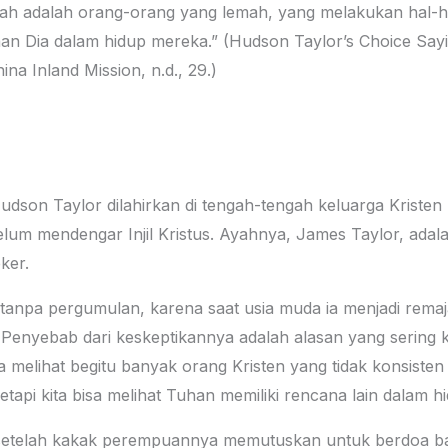
ah adalah orang-orang yang lemah, yang melakukan hal-ha
 Dia dalam hidup mereka.” (Hudson Taylor’s Choice Sayin
na Inland Mission, n.d., 29.)
son Taylor dilahirkan di tengah-tengah keluarga Kristen 
um mendengar Injil Kristus. Ayahnya, James Taylor, ad
ker.
tanpa pergumulan, karena saat usia muda ia menjadi rema
a. Penyebab dari keskeptikannya adalah alasan yang sering
 melihat begitu banyak orang Kristen yang tidak konsisten
tapi kita bisa melihat Tuhan memiliki rencana lain dalam h
 setelah kakak perempuannya memutuskan untuk berdoa bag