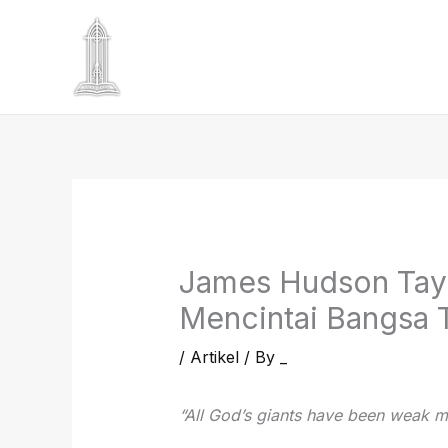
Skip
to
content
James Hudson Tayl
Mencintai Bangsa 
/
Artikel
/ By
_
“All God’s giants have been weak m