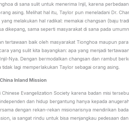
hoa di sana sulit untuk menerima Injil, karena perbeda
ng asing. Melihat hal itu, Taylor pun meneladani Dr. Charl
”) yang melakukan hal radikal: memakai changsan (baju trad
 dikepang, sama seperti masyarakat di sana pada umumnya
n tertawaan baik oleh masyarakat Tionghoa maupun para o
ara yang sulit kita bayangkan: apa yang menjadi tertawaan 
Injil-Nya. Dengan bermodalkan changsan dan rambut berkep
 tidak lagi memperlakukan Taylor sebagai orang asing.
 China Inland Mission
 Chinese Evangelization Society karena badan misi tersebut
ang independen dan hidup bergantung hanya kepada anuger
sama dengan rekan-rekan misionarisnya mendirikan badan 
ssion, ia sangat rindu untuk bisa menjangkau pedesaan da