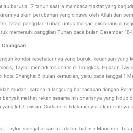
 itu berusia 17 tahun saat ia membaca traktat yang berjud
kirannya akan perubahan yang dibawa oleh Allah dan pem
tan, tetapi panggilan Tuhan untuk menjadi misionaris di neg
ntuk memenuhi panggilan Tuhan pada bulan Desember 184
an Changsan
engah kondisi kesehatannya yang buruk, keuangan yang tid
medis, Taylor menjadi misionaris di Tiongkok. Hudson Taylo
i kota Shanghai 6 bulan kemudian, yaitu pada tanggal 1 Ma
aklah mudah, karena ia langsung berhadapan dengan Pera
a banyak melihat rekan sesama misionarisnya yang hidup 
 yang lebih miskin. Godaan ini tidak menyurutkan niatnya
 Taylor mengabarkan Injil dalam bahasa Mandarin. Tetapi, 