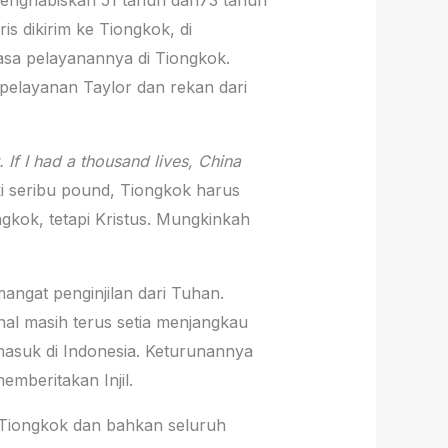
enghabiskan 51 tahun dari73 tahun
s dikirim ke Tiongkok, di
masa pelayanannya di Tiongkok.
pelayanan Taylor dan rekan dari
 If I had a thousand lives, China
ki seribu pound, Tiongkok harus
ngkok, tetapi Kristus. Mungkinkah
angat penginjilan dari Tuhan.
nal masih terus setia menjangkau
ermasuk di Indonesia. Keturunannya
mberitakan Injil.
 Tiongkok dan bahkan seluruh