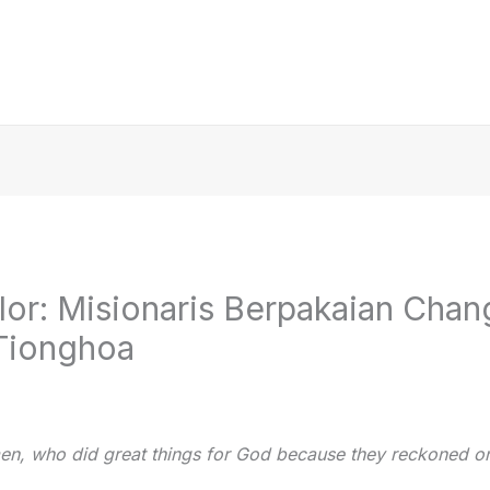
or: Misionaris Berpakaian Cha
Tionghoa
en, who did great things for God because they reckoned on