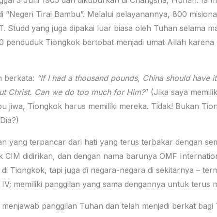
gal 3 Juni 1905 dan dikuburkan di Changsha, Hunan. Ia m
i “Negeri Tirai Bambu”. Melalui pelayanannya, 800 misionari
T. Studd yang juga dipakai luar biasa oleh Tuhan selama 
000 penduduk Tiongkok bertobat menjadi umat Allah karena 
h berkata:
“If I had a thousand pounds, China should have it.
ut Christ. Can we do too much for Him?
” (Jika saya memili
ibu jiwa, Tiongkok harus memiliki mereka. Tidak! Bukan Tio
 Dia?)
 yang terpancar dari hati yang terus terbakar dengan sem
ak CIM didirikan, dan dengan nama barunya OMF Internatio
a di Tiongkok, tapi juga di negara-negara di sekitarnya – t
IV; memiliki panggilan yang sama dengannya untuk terus me
 menjawab panggilan Tuhan dan telah menjadi berkat bagi