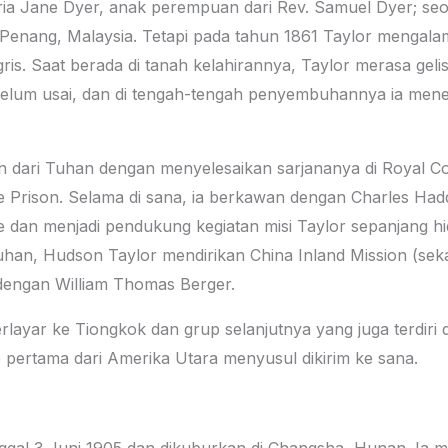
ia Jane Dyer, anak perempuan dari Rev. Samuel Dyer; seor
Penang, Malaysia. Tetapi pada tahun 1861 Taylor mengalam
is. Saat berada di tanah kelahirannya, Taylor merasa gel
belum usai, dan di tengah-tengah penyembuhannya ia mene
n dari Tuhan dengan menyelesaikan sarjananya di Royal Col
 Prison. Selama di sana, ia berkawan dengan Charles Ha
e dan menjadi pendukung kegiatan misi Taylor sepanjang h
uhan, Hudson Taylor mendirikan China Inland Mission (sek
 dengan William Thomas Berger.
rlayar ke Tiongkok dan grup selanjutnya yang juga terdiri 
 pertama dari Amerika Utara menyusul dikirim ke sana.