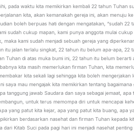
ihi, pada waktu kita memikirkan kembali 22 tahun Tuhan 
perjalanan kita, akan kemanakah gereja ini, akan menuju 
emudian boleh berpuas hati dengan mengatakan, “sudah 22
 kami sudah cukup mapan, kami punya anggota mulai cuku
, maka kami sudah menjadi sebuah gereja yang diperken
n itu jalan terlalu singkat, 22 tahun itu belum apa-apa, 2
an Tuhan di atas muka bumi ini, 22 tahun itu belum berarti 
 sebabnya kita masih memerlukan firman Tuhan, kita memerl
mbakar kita sekali lagi sehingga kita boleh mengerjakan l
i ini saya mau mengajak kita memikirkan tentang bagaimana 
 apa tanggung jawab Saudara dan saya sebagai jemaat, apa
membangun, untuk terus memompa diri untuk mencapai ke
Apa yang patut kita kejar, apa yang patut kita buang, apa 
a pikirkan berdasarkan nasehat dan firman Tuhan kepada kit
 dari Kitab Suci pada pagi hari ini menjadi nasehat pentin