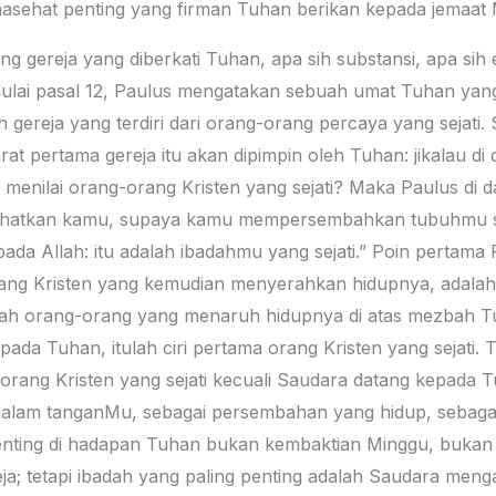
nasehat penting yang firman Tuhan berikan kepada jemaat M
g gereja yang diberkati Tuhan, apa sih substansi, apa sih 
ai pasal 12, Paulus mengatakan sebuah umat Tuhan yang 
 gereja yang terdiri dari orang-orang percaya yang sejati.
arat pertama gereja itu akan dipimpin oleh Tuhan: jikalau di
a menilai orang-orang Kristen yang sejati? Maka Paulus di 
sihatkan kamu, supaya kamu mempersembahkan tubuhmu s
da Allah: itu adalah ibadahmu yang sejati.” Poin pertam
-orang Kristen yang kemudian menyerahkan hidupnya, adal
h orang-orang yang menaruh hidupnya di atas mezbah T
ada Tuhan, itulah ciri pertama orang Kristen yang sejati. Ti
orang Kristen yang sejati kecuali Saudara datang kepada 
dalam tanganMu, sebagai persembahan yang hidup, sebagai i
penting di hadapan Tuhan bukan kembaktian Minggu, bukan
ereja; tetapi ibadah yang paling penting adalah Saudara men