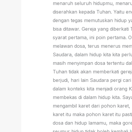
menaruh seluruh hidupmu, menaruh
diserahkan kepada Tuhan. Yaitu e
dengan tegas memutuskan hidup yang
bisa ditawar. Gereja yang diberka
syarat pertama, ini poin pertama. 
melawan dosa, terus menerus memb
Saudara, dalam hidup kita kita perl
masih menyimpan dosa tertentu dala
Tuhan tidak akan memberkati gereja
berjudi, hari lain Saudara pergi ca
dalam konteks kita menjadi orang K
membekas di dalam hidup kita. Say
mengambil karet dari pohon karet, 
karet itu maka pohon karet itu pas
dosa dan hidup lamamu, maka gor
seumur hidup tidak boleh kembali l