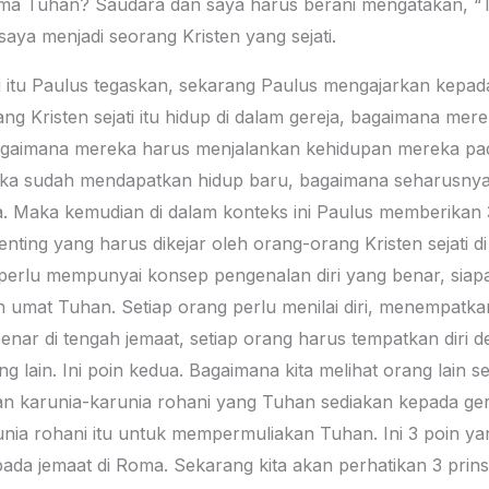
ama Tuhan? Saudara dan saya harus berani mengatakan, 
aya menjadi seorang Kristen yang sejati.
ti itu Paulus tegaskan, sekarang Paulus mengajarkan kepa
 Kristen sejati itu hidup di dalam gereja, bagaimana mer
 bagaimana mereka harus menjalankan kehidupan mereka pa
eka sudah mendapatkan hidup baru, bagaimana seharusny
a. Maka kemudian di dalam konteks ini Paulus memberikan
enting yang harus dikejar oleh orang-orang Kristen sejati 
perlu mempunyai konsep pengenalan diri yang benar, siap
ngah umat Tuhan. Setiap orang perlu menilai diri, menempatk
nar di tengah jemaat, setiap orang harus tempatkan diri d
g lain. Ini poin kedua. Bagaimana kita melihat orang lain
 karunia-karunia rohani yang Tuhan sediakan kepada gere
runia rohani itu untuk mempermuliakan Tuhan. Ini 3 poin y
pada jemaat di Roma. Sekarang kita akan perhatikan 3 pri