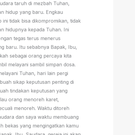
udara taruh di mezbah Tuhan,
an hidup yang baru. Engkau
ini tidak bisa dikompromikan, tidak
an hidupnya kepada Tuhan. Ini
dengan tegas terus menerus
g baru. Itu sebabnya Bapak, Ibu,
pakah sebagai orang percaya kita
bil melayani sambil simpan dosa.
layani Tuhan, hari lain pergi
sebuah sikap keputusan penting di
ebuah tindakan keputusan yang
alau orang menoreh karet,
kecuali menoreh. Waktu ditoreh
ga Saudara dan saya waktu membuang
ah bekas yang mengingatkan kamu
apak, Ibu, Saudara, gereja ini akan