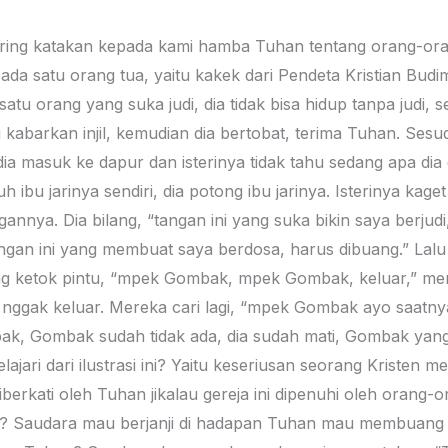
sering katakan kepada kami hamba Tuhan tentang orang-o
da satu orang tua, yaitu kakek dari Pendeta Kristian Bud
 orang yang suka judi, dia tidak bisa hidup tanpa judi, seti
barkan injil, kemudian dia bertobat, terima Tuhan. Sesud
ia masuk ke dapur dan isterinya tidak tahu sedang apa dia di
h ibu jarinya sendiri, dia potong ibu jarinya. Isterinya kag
annya. Dia bilang, “tangan ini yang suka bikin saya berjud
gan ini yang membuat saya berdosa, harus dibuang.” Lalu s
g ketok pintu, “mpek Gombak, mpek Gombak, keluar,” mere
i nggak keluar. Mereka cari lagi, “mpek Gombak ayo saatny
bak, Gombak sudah tidak ada, dia sudah mati, Gombak yang
 pelajari dari ilustrasi ini? Yaitu keseriusan seorang Kris
 diberkati oleh Tuhan jikalau gereja ini dipenuhi oleh ora
? Saudara mau berjanji di hadapan Tuhan mau membuang 