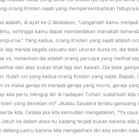
orang-orang Kristen sejati yang mempersembahkan hidupnya 
a adalah, di ayat ke-2 dikatakan, “Janganlah kamu menjadi 
imu, sehingga kamu dapat membedakan manakah kehendak 
mpurna.” Yang kedua, orang Kristen yang sejati adalah or
k lagi menilai segala sesuatu dari ukuran dunia ini, dia t
a ini, melainkan dia adalah orang percaya yang melihat se
lihat dari atas bukan lihat lagi dari bawah. Dia tidak gampa
. Itulah ciri yang kedua orang Kristen yang sejati. Bapak, I
 ini maka gereja ini menjadi gereja yang murni, gereja yang
iap kita perlu menguji diri di hadapan Tuhan: sudahkah ki
risten yang demikian ini? Jikalau Saudara terlalu gampang 
rtai kita. Celaka jika kita kemudian mengatakan, “Ya saya k
 Jatuh ke dalam dosa itu kadang terjadi bukan karena ad
datang justru karena kita mengasihani diri kita sendiri m