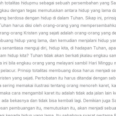
 totalitas hidupmu sebagai sebuah persembahan yang Sa
ngkau dengan tegas memutuskan antara hidup yang lama d
 berdosa dengan hidup di dalam Tuhan. Sikap ini, prinsip 
ti Tuhan harus diisi oleh orang-orang yang mempersembahk
Orang-orang Kristen yang sejati adalah orang-orang yang 
uang hidup yang lama, dan kemudian menjalani hidup yan
u senantiasa menguji diri, hidup kita, di hadapan Tuhan, a
m hidup kita? Tuhan tidak akan berkati jikalau engkau sam
 ini bila engkau orang yang melayani sambil Hari Minggu me
ri pelacur. Prinsip totalitas membuang dosa harus menjadi 
risten yang sejati. Pertobatan itu harus ditandai dengan s
a sering memakai ilustrasi tentang orang menoreh karet, k
maka cara mengambil karet itu adalah tidak ada jalan lain 
ti ada bekasnya dan tidak bisa kembali lagi. Demikian ju
esan pembuangan itu, memutuskan itu, akan menjadi sebu
agi kepada hidup yang lama. Itu sebabnya syarat pertama B