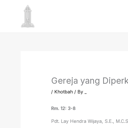
Skip
to
content
Gereja yang Diper
/
Khotbah
/ By
_
Rm. 12: 3-8
Pdt. Lay Hendra Wijaya, S.E., M.C.S