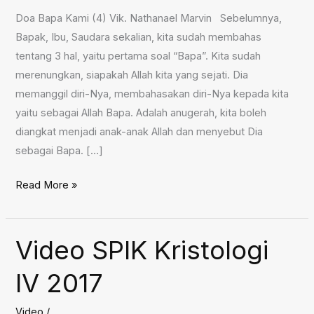
Doa Bapa Kami (4) Vik. Nathanael Marvin Sebelumnya,
Bapak, Ibu, Saudara sekalian, kita sudah membahas
tentang 3 hal, yaitu pertama soal “Bapa”. Kita sudah
merenungkan, siapakah Allah kita yang sejati. Dia
memanggil diri-Nya, membahasakan diri-Nya kepada kita
yaitu sebagai Allah Bapa. Adalah anugerah, kita boleh
diangkat menjadi anak-anak Allah dan menyebut Dia
sebagai Bapa. […]
Doa
Read More »
Bapa
Kami
(4),
Video SPIK Kristologi
26
IV 2017
November
2023
Video
/
_