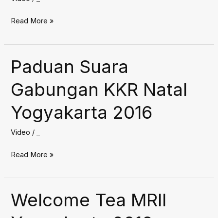
Video
Read More »
SPIK
Kristologi
IV
Paduan Suara
2017
Gabungan KKR Natal
Yogyakarta 2016
Video
/
_
Paduan
Read More »
Suara
Gabungan
KKR
Welcome Tea MRII
Natal