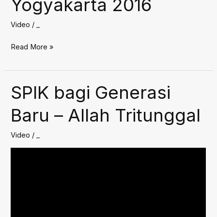
Yogyakarta 2016
Yogyakarta
2016
Video
/
_
Welcome
Read More »
Tea
MRII
Yogyakarta
SPIK bagi Generasi
2016
Baru – Allah Tritunggal
Video
/
_