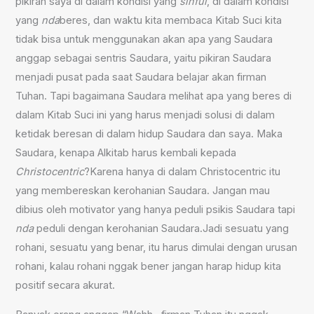
pikiran saya di dalam kondisi yang
sinful
, di dalam kondisi
yang
nda
beres, dan waktu kita membaca Kitab
S
uci kita
tidak bisa untuk menggunakan akan apa yang Saudara
anggap sebagai sentris
S
audara,
yaitu
pikiran Saudara
menjadi pusat pada saat
S
audara belajar akan firman
Tuhan. Tapi bagaimana Saudara melihat apa yang beres di
dalam Kitab
S
uci ini yang harus menjadi solusi di dalam
ketidak beresan di dalam hidup Saudara dan saya. Maka
Saudara, kenapa Alkitab harus kembali kepada
Christocentric
?K
arena hanya di dalam
Christocentric
itu
yang membereskan kerohanian
S
audara. Jangan mau
dibius oleh motivator yang hanya peduli psikis Saudara tapi
nda
peduli
dengan
kerohanian Saudara.
J
adi sesuatu yang
rohani, sesuatu yang benar, itu harus dimulai dengan urusan
rohani, kalau rohani
ng
gak bener jangan harap hidup kita
positif secara akurat.