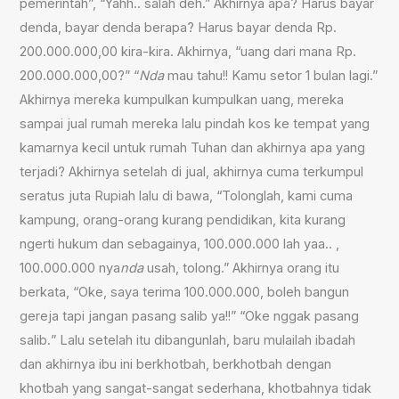
pemerintah”, “Yahh.. salah deh.” Akhirnya apa? Harus bayar
denda, bayar denda berapa? Harus bayar denda Rp.
200.000.000,00 kira-kira. Akhirnya, “uang dari mana Rp.
200.000.000,00
?
” “
Nda
mau tahu!! Kamu setor 1 bulan lagi.”
Akhirnya mereka kumpulkan kumpulkan uang, mereka
sampai jual rumah mereka lalu pindah kos ke tempat yang
kamarnya kecil untuk rumah Tuhan dan akhirnya apa yang
terjadi? Akhirnya setelah di jual, akhirnya cuma terkumpul
seratus juta Rupiah
lalu di bawa, “Tolonglah, kami cuma
kampung, orang-orang kurang pendidikan, kita kurang
ngerti hukum dan sebagainya, 100.000.000 lah yaa.. ,
100.000.000 nya
nda
usah, tolong.” Akhirnya orang itu
berkata, “Oke, saya terima 100.000.000, boleh bangun
gereja tapi jangan pasang salib ya!!” “
O
ke
ng
gak pasang
salib
.
” Lalu setelah itu dibangunlah, baru mulailah ibadah
dan akhirnya ibu ini berkhotbah, berkhotbah dengan
khotbah yang sangat-sangat sederhana, khotbahnya tidak