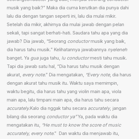
musik yang baik?” Maka dia cuma kerutkan dia punya dahi
lalu dia dengan tangan seperti ini, lalu dia mulai mikir.
Setelah dia mikir, akhirnya dia mulai jawab dengan pelan
sekali, tapi sangat berhati-hati. Saudara tahu apa yang dia
jawab? Dia jawab, “Seorang
conductor
musik yang baik,
dia harus tahu musik.” Kelihatannya jawabannya
nyeleneh
banget. Ya
gua
juga tahu,
lu conductor
mesti tahu musik.
Tapi dia jawab satu hal, “Dia harus tahu musik dengan
akurat,
every note
.” Dia mengatakan,
“Every note
, dia harus
dengan akurat tahu musik itu. Waktu saya memimpin,
waktu begitu, dia harus tahu yang violin main apa, viola
main apa, lalu timpani main apa, dia harus tahu secara
accurately.
Kalo dia nggak tahu secara
accurately
, jangan
bilang dia seorang
conductor ya”
Ya, pada waktu dia
mengatakan itu,
“He must to know the score of music
accurately, every note
.” Dan waktu dia menjawab itu,