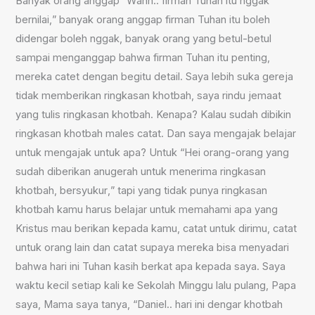
Banyak orang anggap “
W
ahh.. firman Tuhan itu
ng
gak
bernilai
,
” banyak orang anggap firman Tuhan itu boleh
dideng
a
r boleh nggak, banyak orang yang betul-betul
sampai menganggap bahwa
firman Tuhan itu penting,
mereka catet dengan begitu detail. Saya lebih suka gereja
tidak memberikan ringkasan khotbah, saya rindu jemaat
yang tulis ringkasan khotbah. Kenapa? Kalau sudah dibikin
ringkasan khotbah males catat.
D
an saya
mengajak b
elajar
untuk mengajak untuk apa? Untuk “Hei orang-orang yang
sudah diberikan anugerah untuk menerima ringkasan
khotbah, bersyukur
,
” tapi yang tidak punya ringkasan
khotbah kamu harus belajar untuk memahami apa yang
Kristus mau berikan kepada kamu, catat untuk dirimu, catat
untuk orang lain dan catat supaya mereka bisa menyadari
bahwa hari ini Tuhan kasih berkat apa kepada saya. Saya
waktu kecil setiap kali ke Sekolah
M
inggu lalu pulang, Papa
saya, Mama saya tanya, “Daniel.. hari ini dengar khotbah