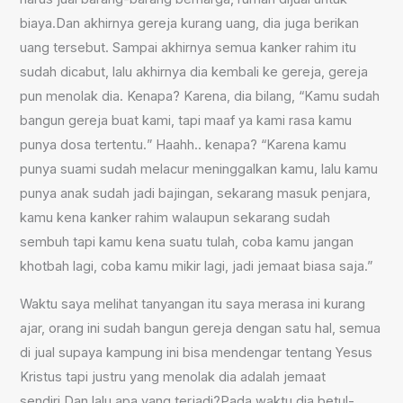
biaya
.D
an akhirnya gereja kurang uang, dia juga berikan
uang tersebut. Sampai akhirnya semua kanker rahim itu
sudah dicabut, lalu akhirnya dia kembali ke gereja, gereja
pun menolak dia. Kenapa? Karena, dia bilang, “
K
amu sudah
bangun gereja buat kami, tapi maaf ya kami rasa kamu
punya dosa tertentu
.
”
H
aahh.. kenapa? “
K
arena kamu
punya suami sudah melacur meninggalkan kamu, lalu kamu
punya anak sudah jadi bajingan, sekarang masuk penjara,
kamu kena kanker rahim walaupun sekarang sudah
sembuh tapi kamu kena suatu tulah, coba kamu jangan
khotbah lagi, coba kamu mikir lagi, jadi jemaat biasa saja.”
Waktu saya
me
lihat tanyangan itu saya merasa ini kurang
ajar, orang ini sudah bangun gereja dengan satu hal, semua
di jual supaya kampung ini bisa mendengar tentang Yesus
Kristus tapi justru yang menolak dia adalah jemaat
sendiri
.
Dan
lalu
apa yang terjadi
?P
ada waktu dia betul-