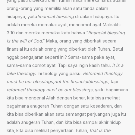
yang pasti diberkati oleh Tuhan maka mereka harus adalah
orang-orang yang memiliki akan satu tanda dalam
hidupnya, yaitu
financial blessing
di dalam hidupnya. Itu
adalah mereka memakai ayat, mencomot ayat Maleakhi
3:10 dan mereka memakai kata bahwa “
financial blessing
is the will of God
.” Maka, orang yang diberkati secara
finansial itu adalah orang yang diberkati oleh Tuhan. Betul
nggak pengajaran seperti ini? Sama-sama pake ayat,
sama-sama comot ayat. Tapi saya ingin kasih tahu
, it is a
fake theology
. Ini teologi yang palsu.
Reformed theology
must be our blessings,not the financialblessings
, tapi
reformed theology must be our blessings
, yaitu bagaimana
kita bisa mengenal Allah dengan benar, kita bisa melihat
bagaimana anugerah Tuhan dengan satu kesadaran, dan
kita bisa diberikan akan satu semangat perjuangan juga itu
adalah anugerah Tuhan, dan kita bisa sampai akhir hidup
kita, kita bisa melihat penyertaan Tuhan,
that is the