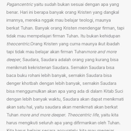
P
agancentric
yaitu sudah bukan sesuai dengan apa yang
benar. Hari ini berapa banyak orang Kristen yang dangkal
imannya, mereka nggak mau belajar teologi, maunya
berkat Tuhan. Banyak orang Kristen mendengar firman, tapi
tidak mau mempelajari firman Tuhan. Itu bukan kehidupan
theocentric.
Orang Kristen yang cuma maunya ikut ibadah
tapi tidak mau belajar akan firman Tuhan
more and more
deeper
, Saudara, Saudara adalah orang yang kurang bisa
menikmati kekristenan Saudara. Semakin Saudara bisa
baca buku rohani lebih banyak, semakin Saudara bisa
denger khotbah dengan lebih banyak, semakin Saudara
bisa menggumulkan akan apa yang ada di dalam Kitab Suci
dengan lebih banyak waktu, Saudara akan dapat menikmati
akan satu hal, yaitu saudara akan menikmati akan berkat
Tuhan
more and more deeper
.
Theocentric life
, yaitu kita
harus mengikuti seluruh apa yang difirmankan oleh Tuhan.
Kita harus belajar secara
accurately
, kita mau megejar