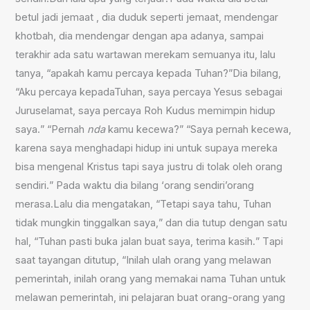
betul jadi jemaat , dia duduk seperti jemaat, mende
n
gar
khotbah, dia mendengar dengan apa adanya, sampai
terakhir ada satu wartawan merekam semuanya itu, lalu
tanya, “apakah kamu percaya kepada Tuhan?”
D
ia bilang,
“Aku percaya kepadaTuhan, saya percaya Yesus sebagai
Juru
s
elamat, saya percaya Roh Kudus memimpin hidup
saya
.
” “
P
ernah
nda
kamu kecewa
?
” “
S
aya pernah kecewa,
karena saya menghadapi hidup ini untuk supaya mereka
bisa mengenal Kristus tapi saya justru di tolak oleh orang
sendiri
.
”
P
ada waktu dia bilang
‘
orang sendiri
’orang
merasa.L
alu dia mengatakan, “Tetapi saya tahu, Tuhan
tidak mungkin tinggalkan saya
,
” dan dia tutup dengan satu
hal, “Tuhan pasti buka jalan buat saya, terima kasih
.
”
T
api
saat
tayangan ditutup, “Inilah ulah orang yang melawan
pemerintah, inilah orang yang memakai nama Tuhan untuk
melawan pemerintah, ini pelajaran buat orang-orang yang