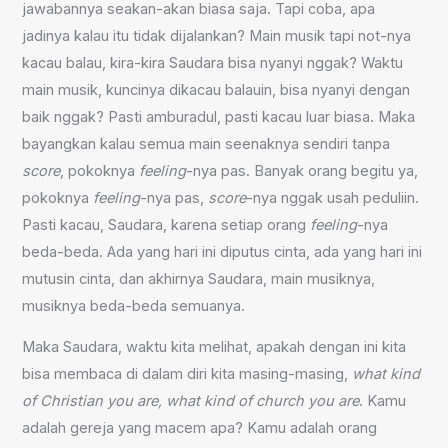
jawabannya seakan-akan biasa saja. Tapi coba, apa
jadinya kalau itu tidak dijalankan? Main musik tapi not-nya
kacau balau, kira-kira Saudara bisa nyanyi nggak? Waktu
main musik, kuncinya dikacau balauin, bisa nyanyi dengan
baik nggak? Pasti amburadul, pasti kacau luar biasa. Maka
bayangkan kalau semua main seenaknya sendiri tanpa
score
, pokoknya
feeling
-nya pas. Banyak orang begitu ya,
pokoknya
feeling
-nya pas,
score
-nya nggak usah peduliin.
Pasti kacau, Saudara, karena setiap orang
feeling
-nya
beda-beda. Ada yang hari ini diputus cinta, ada yang hari ini
mutusin cinta, dan akhirnya Saudara, main musiknya,
musiknya beda-beda semuanya.
Maka Saudara, waktu kita melihat, apakah dengan ini kita
bisa membaca di dalam diri kita masing-masing,
what kind
of Christian you are, what kind of church you are
. Kamu
adalah gereja yang macem apa? Kamu adalah orang