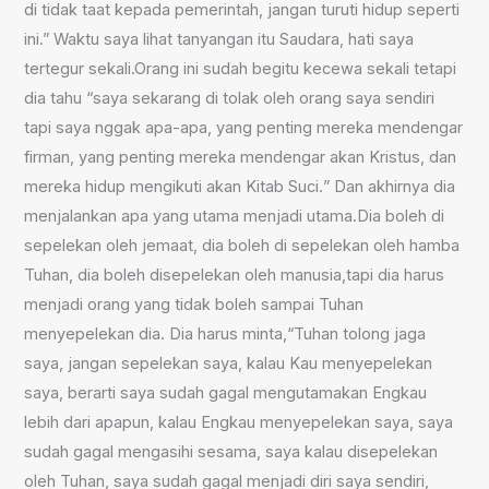
di tidak taat kepada pemerintah, jangan turuti hidup seperti
ini.” Waktu saya lihat tanyangan itu
S
audara, hati saya
tertegur sekali
.O
rang ini sudah begitu kecewa sekali tetapi
dia tahu “
s
aya sekarang di tolak oleh orang saya sendiri
tapi saya
ng
gak apa-apa, yang penting mereka mendengar
firman
,
yang penting mereka mendengar akan Kristus
,
dan
mereka hidup mengikuti akan
K
itab
S
uci
.
”
D
an akhirnya dia
menjalankan apa yang utama menjadi utama.
D
ia boleh di
sepelekan oleh jemaat
,
dia boleh di sepelekan oleh hamba
Tuhan, dia boleh disepelekan oleh manusia,tapi dia harus
menjadi orang yang tidak boleh sampai Tuhan
menyepelekan dia. Dia harus minta
,“
Tuhan
t
olong jaga
saya, jangan sepelekan saya, kalau Kau menyepelekan
saya, berarti saya sudah gagal mengutamakan Engkau
lebih dari apapun, kalau Engkau menyepelekan saya, saya
sudah gagal mengasihi sesama, saya kalau disepelekan
oleh Tuhan, saya sudah gagal menjadi diri saya sendiri,