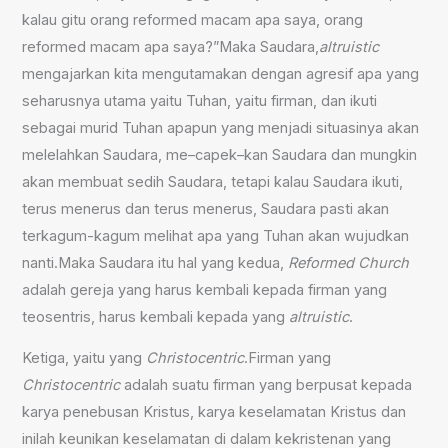
kalau gitu orang reformed macam apa saya, orang
reformed macam apa saya
?”M
aka Saudara
,
altruistic
mengajarkan kita mengutamakan dengan agresif apa yang
seharusnya utama yaitu Tuhan, yaitu firman
,
dan ikuti
sebagai murid Tuhan apapun
yang menjadi
situasinya akan
melelahkan Saudara
,
me
–
capek
–
kan Saudara dan mungkin
akan membuat sedih Saudara, tetapi kalau Saudara ikuti,
terus menerus dan terus menerus, Saudara pasti akan
terkagum-kagum melihat apa yang Tuhan akan wujudkan
nanti
.M
aka Saudara itu hal yang kedua,
Reformed Church
adalah gereja yang harus kembali kepada firman yang
t
eosentris, harus kembali kepada yang
altruistic
.
Ketiga, yaitu yang
Christocentric
.
F
irman yang
Christocentric
adalah suatu firman yang berpusat kepada
karya penebusan Kristus, karya keselamatan Kristus dan
inilah keunikan keselamatan di dalam kekristenan yang