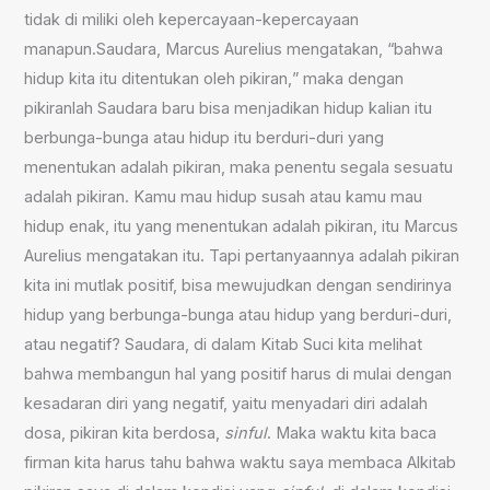
tidak di miliki oleh kepercayaan-kepercayaan
manapun.
S
audara
,
Marcus Aurelius mengatakan, “bahwa
hidup kita itu ditentukan oleh pikiran
,
” maka dengan
pikiranlah Saudara baru bisa menjadikan hidup kalian itu
berbunga-bunga atau hidup itu berduri-duri yang
menentukan adalah pikiran, maka penentu segala sesuatu
adalah pikiran. Kamu mau hidup susah atau kamu mau
hidup enak, itu yang menentukan adalah pikiran, itu Mar
c
us
Aurelius mengatakan itu. Tapi pertanyaannya adalah pikiran
kita ini mutlak positif, bisa mewujudkan dengan sendirinya
hidup yang berbunga-bunga atau hidup yang berduri-duri,
atau negatif? Saudara, di dalam Kitab
S
uci kita melihat
bahwa membangun hal yang positif harus di mulai dengan
kesadaran diri yang negatif, yaitu menyadari diri adalah
dosa, pikiran kita berdosa,
sinful
. Maka waktu kita baca
firman kita harus tahu bahwa waktu saya membaca Alkitab