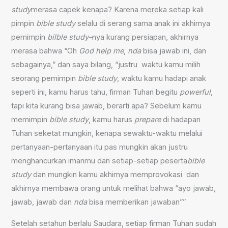
study
merasa capek kenapa? Karena mereka setiap kali
pimpin
bible study
selalu di serang sama anak ini akhirnya
pemimpin
bilble study
–
nya kurang persiapan, akhirnya
merasa bahwa “Oh
God help me
,
nda
bisa jawab ini, dan
sebagainya,” dan saya bilang, “justru waktu kamu milih
seorang pemimpin
bible study
, waktu kamu hadapi anak
seperti ini, kamu harus tahu, firman Tuhan begitu
powerful
,
tapi kita kurang bisa jawab, berarti apa? Sebelum kamu
memimpin
bible study
, kamu harus
prepare
di hadapan
Tuhan seketat mungkin, kenapa sewaktu-waktu melalui
pertanyaan-pertanyaan itu pas mungkin akan justru
menghancurkan imanmu dan setiap-setiap peserta
bible
study
dan mungkin kamu akhirnya memprovokasi dan
akhirnya membawa orang untuk melihat bahwa “ayo jawab,
jawab, jawab dan
nda
bisa memberikan jawaban””
Setelah setahun berlalu Saudara, setiap firman Tuhan sudah