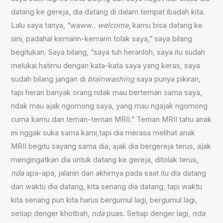
datang ke gereja, dia datang di dalam tempat ibadah kita.
Lalu saya tanya, “waww..
welcome
, kamu bisa datang ke
sini, padahal kemarin-kemarin tolak saya,” saya bilang
begitukan. Saya bilang, “saya tuh heranloh, saya itu sudah
melukai hatimu dengan kata-kata saya yang keras, saya
sudah bilang jangan di
brainwashing
saya punya pikiran,
tapi heran banyak orang ndak mau berteman sama saya,
ndak mau ajak ngomong saya, yang mau ngajak ngomong
cuma kamu dan teman-teman MRII.” Teman MRII tahu anak
ini nggak suka sama kami,tapi dia merasa melihat anak
MRII begitu sayang sama dia, ajak dia bergereja terus, ajak
mengingatkan dia untuk datang ke gereja, ditolak terus,
nda
apa-apa, jalanin dan akhirnya pada saat itu dia datang
dan waktu dia datang, kita senang dia datang, tapi waktu
kita senang pun kita harus bergumul lagi, bergumul lagi,
setiap denger khotbah,
nda
puas. Setiap denger lagi,
nda