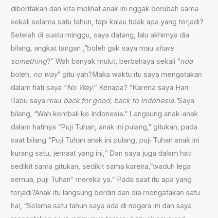
diberitakan dan kita melihat anak ini nggak berubah sama
sekali selama satu tahun, tapi kalau tidak apa yang terjadi?
Setelah di suatu minggu, saya datang, lalu akhirnya dia
bilang, angkat tangan ,”boleh gak saya mau
share
something
?” Wah banyak mulut, berbahaya sekali “
nda
boleh,
no way
” gitu yah?Maka waktu itu saya mengatakan
dalam hati saya “
No Way
.
” Kenapa? “Karena saya Hari
Rabu saya mau
back for good, back to Indonesia
.”
Saya
bilang, “Wah kembali ke Indonesia.” Langsung anak-anak
dalam hatinya “Puji Tuhan, anak ini pulang,” gitukan, pada
saat bilang “Puji Tuhan anak ini pulang, puji Tuhan anak ini
kurang satu, jemaat yang ini,“ Dan saya juga dalam hati
sedikit sama gitukan, sedikit sama karena,”waduh lega
semua, puji Tuhan” mereka ya.” Pada saat itu apa yang
terjadi?Anak itu langsung berdiri dan dia mengatakan satu
hal, “Selama satu tahun saya ada di negara ini dan saya