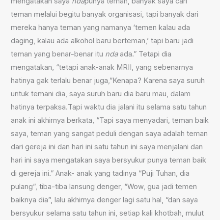
mengatakan saya
nda
punya teman, banyak saya cari
teman melalui begitu banyak organisasi, tapi banyak dari
mereka hanya teman yang namanya ‘temen kalau ada
daging, kalau ada alkohol baru berteman,’ tapi baru jadi
teman yang benar-benar itu
nda
ada.” Tetapi dia
mengatakan, “tetapi anak-anak MRII, yang sebenarnya
hatinya gak terlalu benar juga,”Kenapa? Karena saya suruh
untuk temani dia, saya suruh baru dia baru mau, dalam
hatinya terpaksa.Tapi waktu dia jalani itu selama satu tahun
anak ini akhirnya berkata, “Tapi saya menyadari, teman baik
saya, teman yang sangat peduli dengan saya adalah teman
dari gereja ini dan hari ini satu tahun ini saya menjalani dan
hari ini saya mengatakan saya bersyukur punya teman baik
di gereja ini.” Anak- anak yang tadinya “Puji Tuhan, dia
pulang”, tiba-tiba lansung denger, “Wow, gua jadi temen
baiknya dia”, lalu akhirnya denger lagi satu hal, “dan saya
bersyukur selama satu tahun ini, setiap kali khotbah, mulut