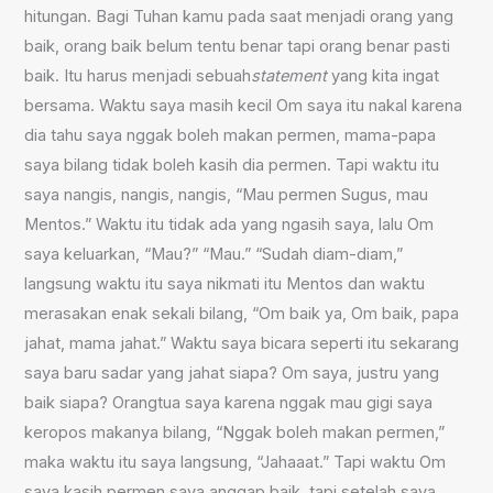
hitungan. Bagi Tuhan kamu pada saat menjadi orang yang
baik, orang baik belum tentu benar tapi orang benar pasti
baik. Itu harus menjadi sebuah
statement
yang kita ingat
bersama. Waktu saya masih kecil Om saya itu nakal karena
dia tahu saya nggak boleh makan permen, mama-papa
saya bilang tidak boleh kasih dia permen. Tapi waktu itu
saya nangis, nangis, nangis, “Mau permen Sugus, mau
Mentos.” Waktu itu tidak ada yang ngasih saya, lalu Om
saya keluarkan, “Mau?” “Mau.” “Sudah diam-diam,”
langsung waktu itu saya nikmati itu Mentos dan waktu
merasakan enak sekali bilang, “Om baik ya, Om baik, papa
jahat, mama jahat.” Waktu saya bicara seperti itu sekarang
saya baru sadar yang jahat siapa? Om saya, justru yang
baik siapa? Orangtua saya karena nggak mau gigi saya
keropos makanya bilang, “Nggak boleh makan permen,”
maka waktu itu saya langsung, “Jahaaat.” Tapi waktu Om
saya kasih permen saya anggap baik, tapi setelah saya