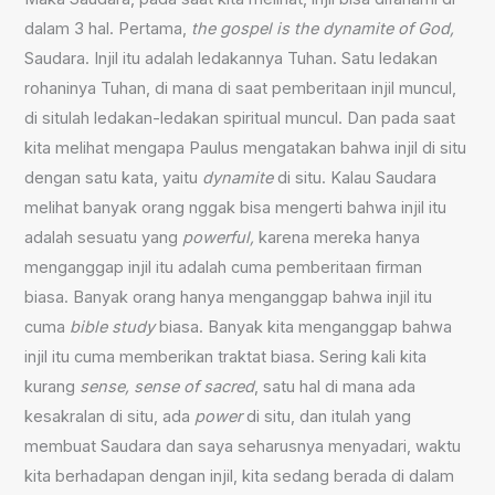
dalam 3 hal. Pertama,
the gospel is the dynamite of God,
Saudara. Injil itu adalah ledakannya Tuhan. Satu ledakan
rohaninya Tuhan, di mana di saat pemberitaan injil muncul,
di situlah ledakan-ledakan spiritual muncul. Dan pada saat
kita melihat mengapa Paulus mengatakan bahwa injil di situ
dengan satu kata, yaitu
dynamite
di situ. Kalau Saudara
melihat banyak orang nggak bisa mengerti bahwa injil itu
adalah sesuatu yang
powerful,
karena mereka hanya
menganggap injil itu adalah cuma pemberitaan firman
biasa. Banyak orang hanya menganggap bahwa injil itu
cuma
bible study
biasa. Banyak kita menganggap bahwa
injil itu cuma memberikan traktat biasa. Sering kali kita
kurang
sense, sense of sacred
, satu hal di mana ada
kesakralan di situ, ada
power
di situ, dan itulah yang
membuat Saudara dan saya seharusnya menyadari, waktu
kita berhadapan dengan injil, kita sedang berada di dalam