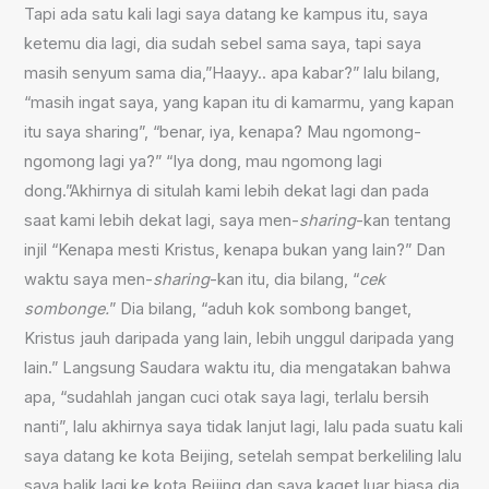
Tapi ada satu kali lagi saya datang ke kampus itu, saya
ketemu dia lagi, dia sudah sebel sama saya, tapi saya
masih senyum sama dia,”Haayy.. apa kabar?” lalu bilang,
“masih ingat saya, yang kapan itu di kamarmu, yang kapan
itu saya sharing”, “benar, iya, kenapa? Mau ngomong-
ngomong lagi ya?” “Iya dong, mau ngomong lagi
dong.”Akhirnya di situlah kami lebih dekat lagi dan pada
saat kami lebih dekat lagi, saya men-
sharing
-kan tentang
injil “Kenapa mesti Kristus, kenapa bukan yang lain?” Dan
waktu saya men-
sharing
-kan itu, dia bilang, “
cek
sombonge
.
” Dia bilang, “aduh kok sombong banget,
Kristus jauh daripada yang lain, lebih unggul daripada yang
lain.” Langsung Saudara waktu itu, dia mengatakan bahwa
apa, “sudahlah jangan cuci otak saya lagi, terlalu bersih
nanti”, lalu akhirnya saya tidak lanjut lagi, lalu pada suatu kali
saya datang ke kota Beijing, setelah sempat berkeliling lalu
saya balik lagi ke kota Beijing dan saya kaget luar biasa dia