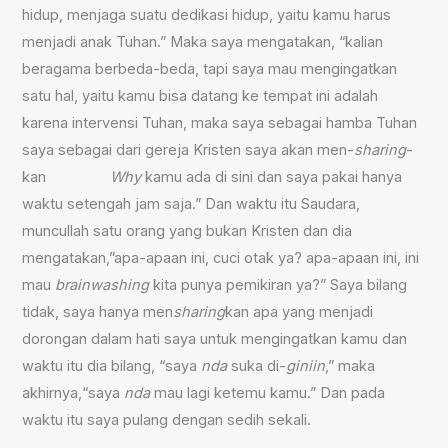
hidup, menjaga suatu dedikasi hidup, yaitu kamu harus
menjadi anak Tuhan.” Maka saya mengatakan, “kalian
beragama berbeda-beda, tapi saya mau mengingatkan
satu hal, yaitu kamu bisa datang ke tempat ini adalah
karena intervensi Tuhan, maka saya sebagai hamba Tuhan
saya sebagai dari gereja Kristen saya akan men-
sharing
-
kan
W
hy
kamu ada di sini dan saya pakai hanya
waktu setengah jam saja.” Dan waktu itu Saudara,
muncullah satu orang yang bukan Kristen dan dia
mengatakan,”apa-apaan ini, cuci otak ya? apa-apaan ini, ini
mau
brainwashing
kita punya pemikiran ya?” Saya bilang
tidak, saya hanya men
sharing
kan apa yang menjadi
dorongan dalam hati saya untuk mengingatkan kamu dan
waktu itu dia bilang, “saya
nda
suka di-
giniin
,” maka
akhirnya,“saya
nda
mau lagi ketemu kamu.” Dan pada
waktu itu saya pulang dengan sedih sekali.