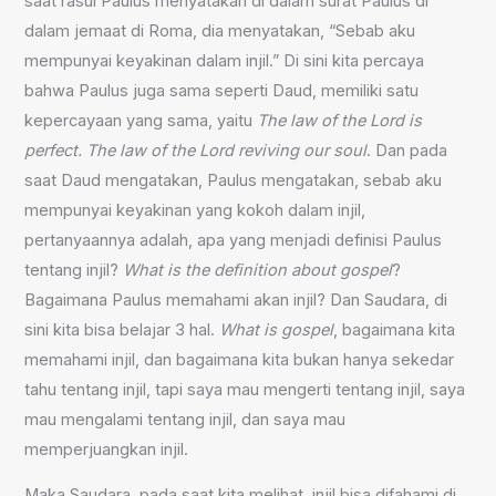
saat rasul Paulus menyatakan di dalam surat Paulus di
dalam jemaat di Roma, dia menyatakan, “Sebab aku
mempunyai keyakinan dalam injil.” Di sini kita percaya
bahwa Paulus juga sama seperti Daud, memiliki satu
kepercayaan yang sama, yaitu
The law of the Lord is
perfect. The law of the Lord reviving our soul
. Dan pada
saat Daud mengatakan, Paulus mengatakan, sebab aku
mempunyai keyakinan yang kokoh dalam injil,
pertanyaannya adalah, apa yang menjadi definisi Paulus
tentang injil?
What is the definition about gospel
?
Bagaimana Paulus memahami akan injil? Dan Saudara, di
sini kita bisa belajar 3 hal.
What is gospel
, bagaimana kita
memahami injil, dan bagaimana kita bukan hanya sekedar
tahu tentang injil, tapi saya mau mengerti tentang injil, saya
mau mengalami tentang injil, dan saya mau
memperjuangkan injil.
Maka Saudara, pada saat kita melihat, injil bisa difahami di