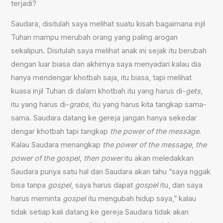
terjadi?
Saudara, disitulah saya melihat suatu kisah bagaimana injil
Tuhan mampu merubah orang yang paling arogan
sekalipun. Disitulah saya melihat anak ini sejak itu berubah
dengan luar biasa dan akhirnya saya menyadari kalau dia
hanya mendengar khotbah saja, itu biasa, tapi melihat
kuasa injil Tuhan di dalam khotbah itu yang harus di-
gets
,
itu yang harus di-
grabs
, itu yang harus kita tangkap sama-
sama. Saudara datang ke gereja jangan hanya sekedar
dengar khotbah tapi tangkap
the power of the message
.
Kalau Saudara menangkap
the power of the message
,
the
power of the gospel
,
then power
itu akan meledakkan
Saudara punya satu hal dan Saudara akan tahu “saya nggak
bisa tanpa
gospel
, saya harus dapat
gospel
itu, dan saya
harus meminta
gospel
itu mengubah hidup saya,” kalau
tidak setiap kali datang ke gereja Saudara tidak akan