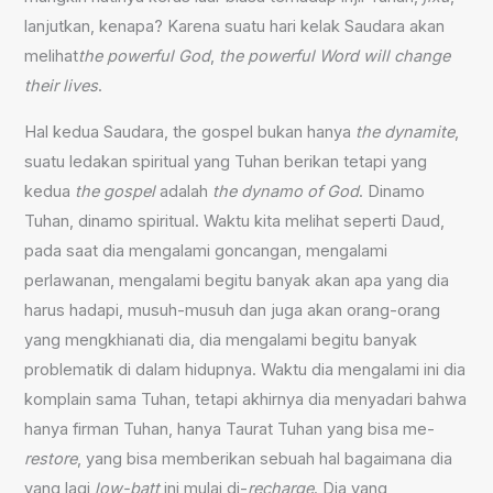
lanjutkan, kenapa? Karena suatu hari kelak Saudara akan
melihat
the powerful God
,
the powerful Word will change
their lives
.
Hal kedua Saudara, the gospel bukan hanya
the dynamite
,
suatu ledakan spiritual yang Tuhan berikan tetapi yang
kedua
the gospel
adalah
the dynamo of God
. Dinamo
Tuhan, dinamo spiritual. Waktu kita melihat seperti Daud,
pada saat dia mengalami goncangan, mengalami
perlawanan, mengalami begitu banyak akan apa yang dia
harus hadapi, musuh-musuh dan juga akan orang-orang
yang mengkhianati dia, dia mengalami begitu banyak
problematik di dalam hidupnya. Waktu dia mengalami ini dia
komplain sama Tuhan, tetapi akhirnya dia menyadari bahwa
hanya firman Tuhan, hanya Taurat Tuhan yang bisa me-
restore
, yang bisa memberikan sebuah hal bagaimana dia
yang lagi
low-batt
ini mulai di-
recharge
. Dia yang