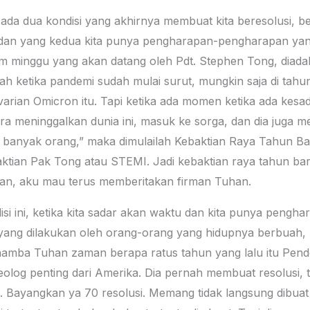
ada dua kondisi yang akhirnya membuat kita beresolusi, be
dan yang kedua kita punya pengharapan-pengharapan yang 
am minggu yang akan datang oleh Pdt. Stephen Tong, diad
ah ketika pandemi sudah mulai surut, mungkin saja di tahun 
n varian Omicron itu. Tapi ketika ada momen ketika ada ke
ra meninggalkan dunia ini, masuk ke sorga, dan dia juga m
 banyak orang,” maka dimulailah Kebaktian Raya Tahun Baru
ktian Pak Tong atau STEMI. Jadi kebaktian raya tahun bar
han, aku mau terus memberitakan firman Tuhan.
si ini, ketika kita sadar akan waktu dan kita punya pengha
 yang dilakukan oleh orang-orang yang hidupnya berbuah, 
amba Tuhan zaman berapa ratus tahun yang lalu itu Pend
heolog penting dari Amerika. Dia pernah membuat resolusi, te
0. Bayangkan ya 70 resolusi. Memang tidak langsung dibu