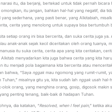
 narasi itu, dia berjanji, bertekad untuk tidak pernah bicara
ta omongkan, itu jangan, bahkan hal-hal yang negatif, dia
 yang sederhana, yang pasti benar, yang Alkitabiah, misa
erita, cerita yang menolong untuk supaya bisa bertumbuh
ita setiap orang ini bisa bercerita, dan suka cerita juga ya
lau anak-anak sejak kecil diceritakan oleh orang tuanya, m
usia itu suka cerita, cerita apa yang kita ceritakan, cerit
Alkitab menyadarkan kita juga bahwa cerita yang kita harus
an itu menjadi pola bagaimana kita bercerita atau mencerita
kan bahwa, “Saya
nggak
mau ngomong yang rumit-rumit, yang
Tuhan,” misalnya gitu ya, kita sudah lah
nggak
usah hal-ha
olok orang, yang menghina orang, gosip, digosok makin si
ang penting tenang, baik-baik di hadapan Tuhan.
tohnya, dia katakan, “
Resolved, when I feel pain
,” ketika ak