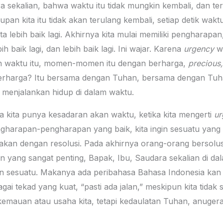
a sekalian, bahwa waktu itu tidak mungkin kembali, dan teru
an kita itu tidak akan terulang kembali, setiap detik waktu
ta lebih baik lagi. Akhirnya kita mulai memiliki pengharapan
bih baik lagi, dan lebih baik lagi. Ini wajar. Karena
urgency
wa
kan waktu itu, momen-momen itu dengan berharga,
precious,
berharga? Itu bersama dengan Tuhan, bersama dengan Tuha
a menjalankan hidup di dalam waktu.
ka kita punya kesadaran akan waktu, ketika kita mengerti
ur
ngharapan-pengharapan yang baik, kita ingin sesuatu yang ba
kan dengan resolusi. Pada akhirnya orang-orang bersolusi
in yang sangat penting, Bapak, Ibu, Saudara sekalian di da
n sesuatu. Makanya ada peribahasa Bahasa Indonesia ka
i tekad yang kuat, “pasti ada jalan,” meskipun kita tidak se
h kemauan atau usaha kita, tetapi kedaulatan Tuhan, anuger