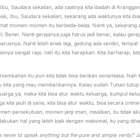
 Ibu, Saudara sekalian, ada saatnya kita ibadah di Krangga
ak, Ibu, Saudara sekalian, sekarang ada waktunya kita ibad
sa lihat momen-momen itu berbeda-beda. Nanti ya, sekarang 
l. Bener. Nanti gerejanya juga harus jadi benar, kalau gerejan
rusnya. Nanti lebih enak lagi, gedung ada sendiri, tempat 
sinya sangat rapi, nah itu kita harapkan. Kita berharap, 
bahan itu pun kita tidak bisa berikan senantiasa. Nah itu
u kita yang mau memberikannya. Kalau sudah Tuhan tut
luarga ya, maka kita bisa atur waktu keluarga, kumpul kelu
ga kita jauh di sana, kita bisa atur waktu, bisa secara onl
en persekutuan, momen janji iman, misalkan, itu tidak akan
lakukan hal yang lebih baik dengan maksimal, itu yang di
s never to speak anything but the pure and simple verity
.” 