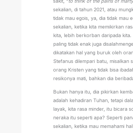
sakit, “
to think of the pains of mart
sekalian, di tahun 2021, atau mungki
tidak mau egois, ya, dia tidak mau e
sekalian, ketika kita memikirkan ras
kita, lebih berkorban daripada kita. 
paling tidak enak juga disalahmenge
dikatakan hal yang buruk oleh orang
Stefanus dilempari batu, misalkan 
orang Kristen yang tidak bisa ibad
resikonya mati, bahkan dia beribad
Bukan hanya itu, dia pikirkan kemba
adalah kehadiran Tuhan, tetapi dal
layak, kita rasa minder, itu bicara 
neraka itu seperti apa? Seperti pan
sekalian, ketika mau memahami hal t