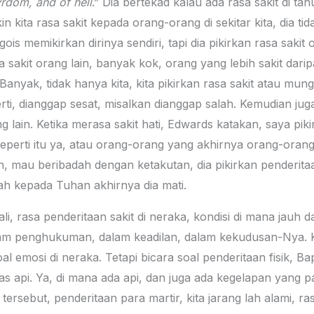
yrdom, and of hell
.” Dia bertekad kalau ada rasa sakit di ta
n kita rasa sakit kepada orang-orang di sekitar kita, dia ti
gois memikirkan dirinya sendiri, tapi dia pikirkan rasa sakit
a sakit orang lain, banyak kok, orang yang lebih sakit darip
Banyak, tidak hanya kita, kita pikirkan rasa sakit atau mungk
rti, dianggap sesat, misalkan dianggap salah. Kemudian juga 
 lain. Ketika merasa sakit hati, Edwards katakan, saya pikir
seperti itu ya, atau orang-orang yang akhirnya orang-oran
ah, mau beribadah dengan ketakutan, dia pikirkan penderita
ah kepada Tuhan akhirnya dia mati.
li, rasa penderitaan sakit di neraka, kondisi di mana jauh 
am penghukuman, dalam keadilan, dalam kekudusan-Nya. Kita
soal emosi di neraka. Tetapi bicara soal penderitaan fisik, B
as api. Ya, di mana ada api, dan juga ada kegelapan yang p
ersebut, penderitaan para martir, kita jarang lah alami, ra