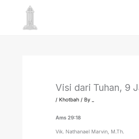
Skip
to
content
Visi dari Tuhan, 9 
/
Khotbah
/ By
_
Ams 29:18
Vik. Nathanael Marvin, M.Th.