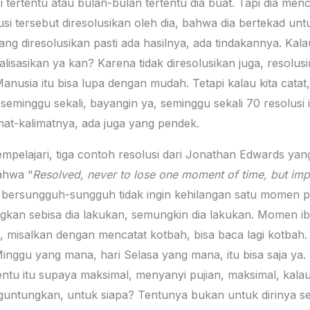
ari tertentu atau bulan-bulan tertentu dia buat. Tapi dia me
lusi tersebut diresolusikan oleh dia, bahwa dia bertekad u
ang diresolusikan pasti ada hasilnya, ada tindakannya. Kala
lisasikan ya kan? Karena tidak diresolusikan juga, resolusin
a. Manusia itu bisa lupa dengan mudah. Tetapi kalau kita ca
inggu sekali, bayangin ya, seminggu sekali 70 resolusi i
mat-kalimatnya, ada juga yang pendek.
mpelajari, tiga contoh resolusi dari Jonathan Edwards ya
ahwa “
Resolved, never to lose one moment of time, but impr
ya, bersungguh-sungguh tidak ingin kehilangan satu momen p
gkan sebisa dia lakukan, semungkin dia lakukan. Momen ib
 misalkan dengan mencatat kotbah, bisa baca lagi kotbah.
inggu yang mana, hari Selasa yang mana, itu bisa saja ya. 
 itu supaya maksimal, menyanyi pujian, maksimal, kalau 
guntungkan, untuk siapa? Tentunya bukan untuk dirinya send