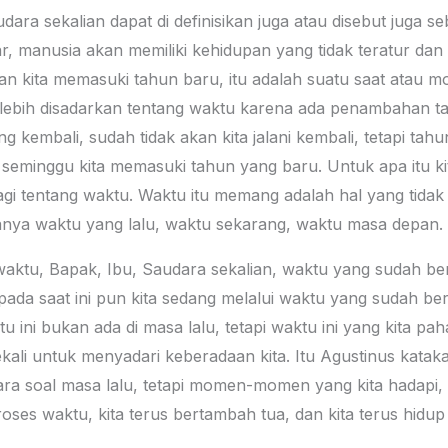
ara sekalian dapat di definisikan juga atau disebut juga seba
u liar, manusia akan memiliki kehidupan yang tidak teratur d
pan kita memasuki tahun baru, itu adalah suatu saat atau 
ta lebih disadarkan tentang waktu karena ada penambahan t
 kembali, sudah tidak akan kita jalani kembali, tetapi tahun
seminggu kita memasuki tahun yang baru. Untuk apa itu k
lagi tentang waktu. Waktu itu memang adalah hal yang tidak
ya waktu yang lalu, waktu sekarang, waktu masa depan.
ktu, Bapak, Ibu, Saudara sekalian, waktu yang sudah berl
ga pada saat ini pun kita sedang melalui waktu yang sudah 
u ini bukan ada di masa lalu, tetapi waktu ini yang kita pah
sekali untuk menyadari keberadaan kita. Itu Agustinus kata
a soal masa lalu, tetapi momen-momen yang kita hadapi, kita
oses waktu, kita terus bertambah tua, dan kita terus hidup