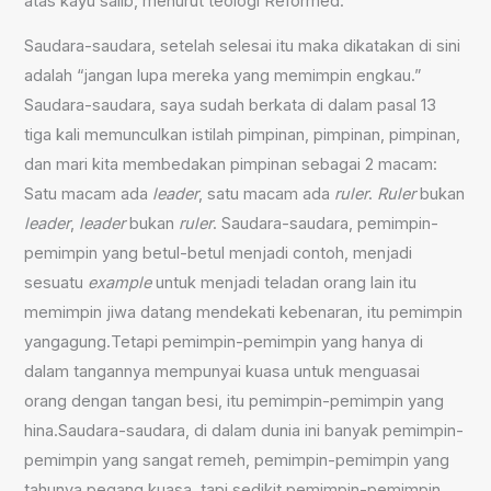
atas kayu salib, menurut teologi Reformed.
Saudara-saudara, setelah selesai itu maka dikatakan di sini
adalah “jangan lupa mereka yang memimpin engkau.”
Saudara-saudara, saya sudah berkata di dalam pasal 13
tiga kali memunculkan istilah pimpinan, pimpinan, pimpinan,
dan mari kita membedakan pimpinan sebagai 2 macam:
Satu macam ada
leader
, satu macam ada
ruler
.
Ruler
bukan
leader
,
leader
bukan
ruler
. Saudara-saudara, pemimpin-
pemimpin yang betul-betul menjadi contoh, menjadi
sesuatu
example
untuk menjadi teladan orang lain itu
memimpin jiwa datang mendekati kebenaran, itu pemimpin
yangagung.Tetapi pemimpin-pemimpin yang hanya di
dalam tangannya mempunyai kuasa untuk menguasai
orang dengan tangan besi, itu pemimpin-pemimpin yang
hina.Saudara-saudara, di dalam dunia ini banyak pemimpin-
pemimpin yang sangat remeh, pemimpin-pemimpin yang
tahunya pegang kuasa, tapi sedikit pemimpin-pemimpin