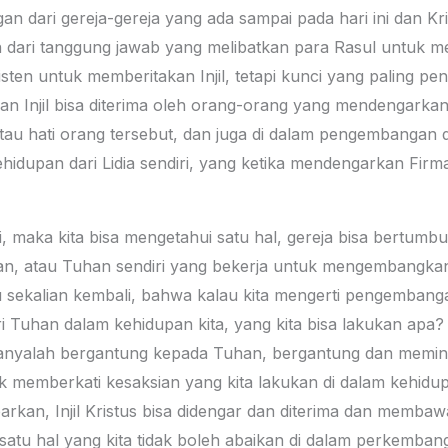
an dari gereja-gereja yang ada sampai pada hari ini dan Kri
an dari tanggung jawab yang melibatkan para Rasul untuk me
isten untuk memberitakan Injil, tetapi kunci yang paling pen
dan Injil bisa diterima oleh orang-orang yang mendengarka
atau hati orang tersebut, dan juga di dalam pengembangan d
am kehidupan dari Lidia sendiri, yang ketika mendengarkan Fi
ksi, maka kita bisa mengetahui satu hal, gereja bisa bertu
n, atau Tuhan sendiri yang bekerja untuk mengembangkan d
 sekalian kembali, bahwa kalau kita mengerti pengembangan
 Tuhan dalam kehidupan kita, yang kita bisa lakukan apa?
hanyalah bergantung kepada Tuhan, bergantung dan memi
k memberkati kesaksian yang kita lakukan di dalam kehidup
kan, Injil Kristus bisa didengar dan diterima dan membawa
satu hal yang kita tidak boleh abaikan di dalam perkemban