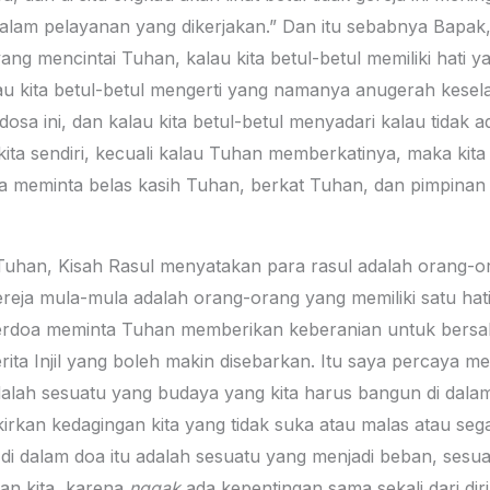
alam pelayanan yang dikerjakan.” Dan itu sebabnya Bapak,
i yang mencintai Tuhan, kalau kita betul-betul memiliki hati
lau kita betul-betul mengerti yang namanya anugerah kese
dosa ini, dan kalau kita betul-betul menyadari kalau tidak a
ri kita sendiri, kecuali kalau Tuhan memberkatinya, maka kit
a meminta belas kasih Tuhan, berkat Tuhan, dan pimpinan
Tuhan, Kisah Rasul menyatakan para rasul adalah orang-or
reja mula-mula adalah orang-orang yang memiliki satu ha
rdoa meminta Tuhan memberikan keberanian untuk bersaks
ta Injil yang boleh makin disebarkan. Itu saya percaya men
 adalah sesuatu yang budaya yang kita harus bangun di dal
kirkan kedagingan kita yang tidak suka atau malas atau seg
di dalam doa itu adalah sesuatu yang menjadi beban, sesu
an kita, karena
nggak
ada kepentingan sama sekali dari diri