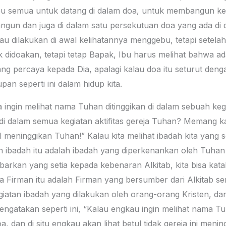
bu semua untuk datang di dalam doa, untuk membangun keh
ngun dan juga di dalam satu persekutuan doa yang ada di
lau dilakukan di awal kelihatannya menggebu, tetapi setel
k didoakan, tetapi tetap Bapak, Ibu harus melihat bahwa a
ng percaya kepada Dia, apalagi kalau doa itu seturut deng
n seperti ini dalam hidup kita.
ingin melihat nama Tuhan ditinggikan di dalam sebuah kegia
di dalam semua kegiatan aktifitas gereja Tuhan? Memang kalau
 meninggikan Tuhan!” Kalau kita melihat ibadah kita yang s
Oh ibadah itu adalah ibadah yang diperkenankan oleh Tuha
abarkan yang setia kepada kebenaran Alkitab, kita bisa kat
Firman itu adalah Firman yang bersumber dari Alkitab sen
egiatan ibadah yang dilakukan oleh orang-orang Kristen, d
ngatakan seperti ini, “Kalau engkau ingin melihat nama Tuha
 dan di situ engkau akan lihat betul tidak gereja ini meni