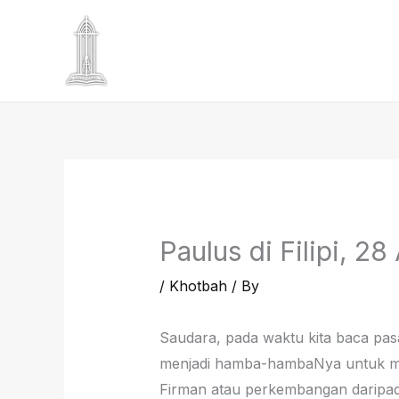
Skip
to
content
Paulus di Filipi, 2
/
Khotbah
/ By
Saudara, pada waktu kita baca pas
menjadi hamba-hambaNya untuk mel
Firman atau perkembangan daripada 