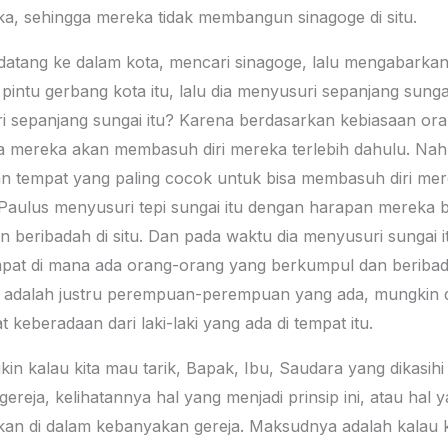
ka, sehingga mereka tidak membangun sinagoge di situ.
atang ke dalam kota, mencari sinagoge, lalu mengabarkan Inj
pintu gerbang kota itu, lalu dia menyusuri sepanjang sunga
sepanjang sungai itu? Karena berdasarkan kebiasaan oran
mereka akan membasuh diri mereka terlebih dahulu. Nah 
an tempat yang paling cocok untuk bisa membasuh diri m
ya Paulus menyusuri tepi sungai itu dengan harapan merek
 beribadah di situ. Dan pada waktu dia menyusuri sungai 
at di mana ada orang-orang yang berkumpul dan beribadah d
a adalah justru perempuan-perempuan yang ada, mungkin di k
t keberadaan dari laki-laki yang ada di tempat itu.
kin kalau kita mau tarik, Bapak, Ibu, Saudara yang dikasi
ereja, kelihatannya hal yang menjadi prinsip ini, atau hal ya
kan di dalam kebanyakan gereja. Maksudnya adalah kalau ki