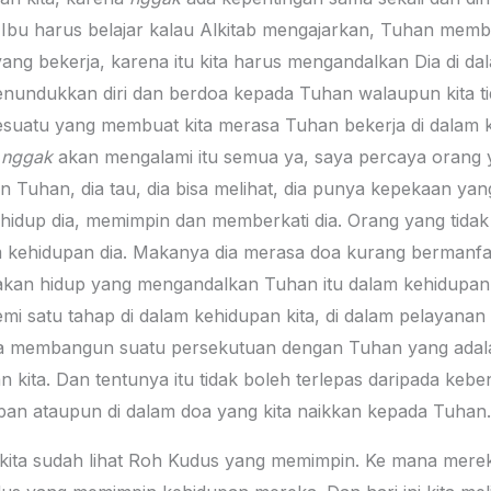
 Ibu harus belajar kalau Alkitab mengajarkan, Tuhan memb
ng bekerja, karena itu kita harus mengandalkan Dia di dal
nundukkan diri dan berdoa kepada Tuhan walaupun kita t
esuatu yang membuat kita merasa Tuhan bekerja di dalam k
a
nggak
akan mengalami itu semua ya, saya percaya orang y
 Tuhan, dia tau, dia bisa melihat, dia punya kepekaan yan
idup dia, memimpin dan memberkati dia. Orang yang tidak b
m kehidupan dia. Makanya dia merasa doa kurang bermanfaa
iasakan hidup yang mengandalkan Tuhan itu dalam kehidupan 
 satu tahap di dalam kehidupan kita, di dalam pelayanan ge
ta membangun suatu persekutuan dengan Tuhan yang adalah
 kita. Dan tentunya itu tidak boleh terlepas daripada keb
upan ataupun di dalam doa yang kita naikkan kepada Tuhan.
kita sudah lihat Roh Kudus yang memimpin. Ke mana merek