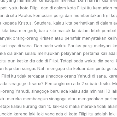
udus yang memimpin kehidupan mereka. Dan hari ini kita me
 yaitu kota Filipi, dan di dalam kota Filipi itu kemudian
 di situ Paulus kemudian pergi dan memberitakan Injil kep
 kepada Kristus. Saudara, kalau kita perhatikan di dalam a
k kita bisa mengerti, baru kita masuk ke dalam lebih pembah
banyak orang-orang Kristen atau penafsir menyatakan keliha
hudi-nya di sana. Dan pada waktu Paulus pergi melayani k
ka dia akan selalu menujukan pelayanan pertama kali ada
tu pun ketika dia ada di Filipi. Tetapi pada waktu dia pergi k
ri tepi dari sungai. Nah mengapa dia keluar dari pintu gerb
 Filipi itu tidak terdapat sinagoge orang Yahudi di sana, ka
ak ada sinagoge di sana? Kemungkinan ada 2 sebab di situ. M
-orang Yahudi, sinagoge baru ada kalau ada minimal 10 lak
u di situ mereka membangun sinagoge atau mengadakan perte
 Tetapi kalau kurang dari 10 laki-laki maka mereka tidak aka
kin karena laki-laki yang ada di kota Filipi itu adalah laki