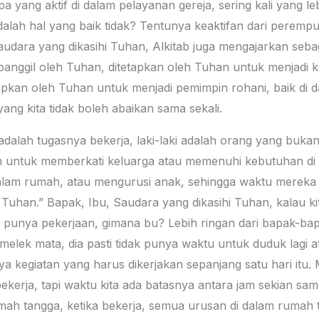
apa yang aktif di dalam pelayanan gereja, sering kali yang l
adalah hal yang baik tidak? Tentunya keaktifan dari peremp
audara yang dikasihi Tuhan, Alkitab juga mengajarkan sebaga
panggil oleh Tuhan, ditetapkan oleh Tuhan untuk menjadi k
tapkan oleh Tuhan untuk menjadi pemimpin rohani, baik di 
yang kita tidak boleh abaikan sama sekali.
i adalah tugasnya bekerja, laki-laki adalah orang yang buka
 untuk memberkati keluarga atau memenuhi kebutuhan di 
lam rumah, atau mengurusi anak, sehingga waktu mereka l
 Tuhan.” Bapak, Ibu, Saudara yang dikasihi Tuhan, kalau kita
 punya pekerjaan, gimana bu? Lebih ringan dari bapak-ba
u melek mata, dia pasti tidak punya waktu untuk duduk lagi 
nya kegiatan yang harus dikerjakan sepanjang satu hari it
 bekerja, tapi waktu kita ada batasnya antara jam sekian s
rumah tangga, ketika bekerja, semua urusan di dalam rumah 