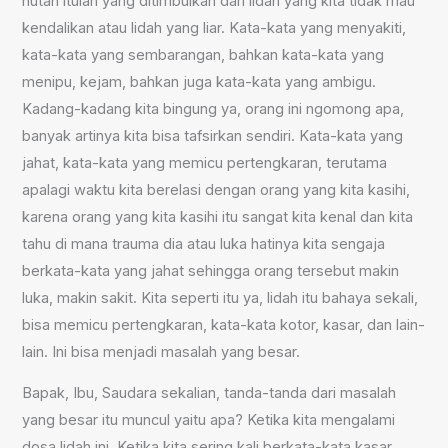
hutan itulah yang ditimbulkan dari lidah yang kita tidak mau
kendalikan atau lidah yang liar. Kata-kata yang menyakiti,
kata-kata yang sembarangan, bahkan kata-kata yang
menipu, kejam, bahkan juga kata-kata yang ambigu.
Kadang-kadang kita bingung ya, orang ini ngomong apa,
banyak artinya kita bisa tafsirkan sendiri. Kata-kata yang
jahat, kata-kata yang memicu pertengkaran, terutama
apalagi waktu kita berelasi dengan orang yang kita kasihi,
karena orang yang kita kasihi itu sangat kita kenal dan kita
tahu di mana trauma dia atau luka hatinya kita sengaja
berkata-kata yang jahat sehingga orang tersebut makin
luka, makin sakit. Kita seperti itu ya, lidah itu bahaya sekali,
bisa memicu pertengkaran, kata-kata kotor, kasar, dan lain-
lain. Ini bisa menjadi masalah yang besar.
Bapak, Ibu, Saudara sekalian, tanda-tanda dari masalah
yang besar itu muncul yaitu apa? Ketika kita mengalami
dosa lidah ini. Ketika kita sering kali berkata-kata kasar,