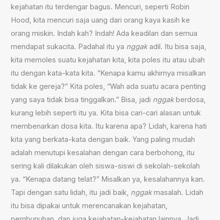
kejahatan itu terdengar bagus. Mencuri, seperti Robin
Hood, kita mencuri saja uang dari orang kaya kasih ke
orang miskin. Indah kah? Indah! Ada keadilan dan semua
mendapat sukacita. Padahal itu ya
nggak
adil. Itu bisa saja,
kita memoles suatu kejahatan kita, kita poles itu atau ubah
itu dengan kata-kata kita. “Kenapa kamu akhirnya misalkan
tidak ke gereja?” Kita poles, “Wah ada suatu acara penting
yang saya tidak bisa tinggalkan.” Bisa, jadi
nggak
berdosa,
kurang lebih seperti itu ya. Kita bisa cari-cari alasan untuk
membenarkan dosa kita. Itu karena apa? Lidah, karena hati
kita yang berkata-kata dengan baik. Yang paling mudah
adalah menutupi kesalahan dengan cara berbohong, itu
sering kali dilakukan oleh siswa-siswi di sekolah-sekolah
ya. “Kenapa datang telat?” Misalkan ya, kesalahannya kan.
Tapi dengan satu lidah, itu jadi baik,
nggak
masalah. Lidah
itu bisa dipakai untuk merencanakan kejahatan,
pembunuhan, dan juga kejahatan-kejahatan lainnya. Jadi