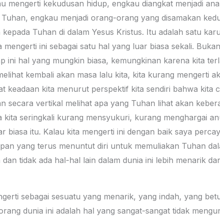
 mengerti kekudusan hidup, engkau diangkat menjadi anak
h Tuhan, engkau menjadi orang-orang yang disamakan ke
 kepada Tuhan di dalam Yesus Kristus. Itu adalah satu karun
a mengerti ini sebagai satu hal yang luar biasa sekali. Buk
p ini hal yang mungkin biasa, kemungkinan karena kita ter
 melihat kembali akan masa lalu kita, kita kurang mengerti 
hat keadaan kita menurut perspektif kita sendiri bahwa kita 
kan secara vertikal melihat apa yang Tuhan lihat akan keber
abnya kita seringkali kurang mensyukuri, kurang menghargai
r biasa itu. Kalau kita mengerti ini dengan baik saya percay
pan yang terus menuntut diri untuk memuliakan Tuhan dala
dan tidak ada hal-hal lain dalam dunia ini lebih menarik d
erti sebagai sesuatu yang menarik, yang indah, yang betu
orang dunia ini adalah hal yang sangat-sangat tidak meng