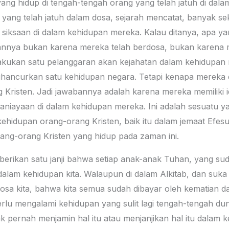
ang hidup di tengah-tengah orang yang telah jatuh di dala
 yang telah jatuh dalam dosa, sejarah mencatat, banyak sek
 siksaan di dalam kehidupan mereka. Kalau ditanya, apa
bannya bukan karena mereka telah berdosa, bukan karena
kukan satu pelanggaran akan kejahatan dalam kehidupan 
hancurkan satu kehidupan negara. Tetapi kenapa mereka di
risten. Jadi jawabannya adalah karena mereka memiliki id
niayaan di dalam kehidupan mereka. Ini adalah sesuatu y
kehidupan orang-orang Kristen, baik itu dalam jemaat Efes
rang-orang Kristen yang hidup pada zaman ini.
erikan satu janji bahwa setiap anak-anak Tuhan, yang suda
 dalam kehidupan kita. Walaupun di dalam Alkitab, dan suk
 kita, bahwa kita semua sudah dibayar oleh kematian dari
rlu mengalami kehidupan yang sulit lagi tengah-tengah dun
dak pernah menjamin hal itu atau menjanjikan hal itu dalam