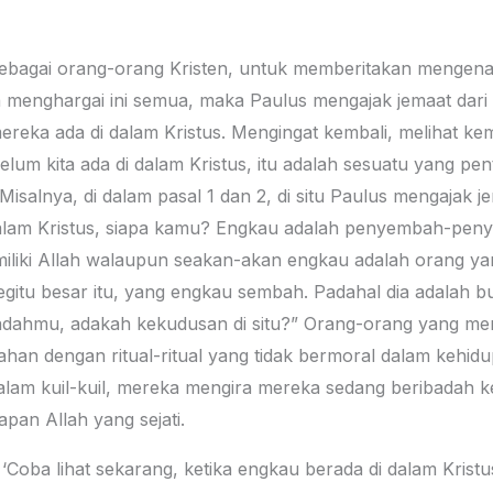
 sebagai orang-orang Kristen, untuk memberitakan mengenai
bisa menghargai ini semua, maka Paulus mengajak jemaat dar
eka ada di dalam Kristus. Mengingat kembali, melihat kemb
lum kita ada di dalam Kristus, itu adalah sesuatu yang pent
 Misalnya, di dalam pasal 1 dan 2, di situ Paulus mengajak 
dalam Kristus, siapa kamu? Engkau adalah penyembah-pen
miliki Allah walaupun seakan-akan engkau adalah orang y
egitu besar itu, yang engkau sembah. Padahal dia adalah b
badahmu, adakah kekudusan di situ?” Orang-orang yang me
an dengan ritual-ritual yang tidak bermoral dalam kehid
 dalam kuil-kuil, mereka mengira mereka sedang beribadah 
pan Allah yang sejati.
‘Coba lihat sekarang, ketika engkau berada di dalam Kristu