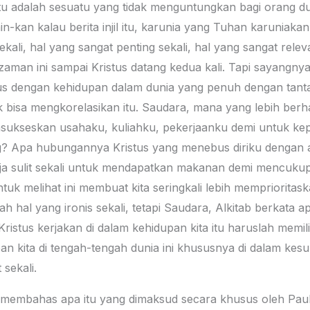
u adalah sesuatu yang tidak menguntungkan bagi orang du
kan kalau berita injil itu, karunia yang Tuhan karuniakan 
ali, hal yang sangat penting sekali, hal yang sangat releva
aman ini sampai Kristus datang kedua kali. Tapi sayangny
us dengan kehidupan dalam dunia yang penuh dengan tanta
dak bisa mengkorelasikan itu. Saudara, mana yang lebih berha
nsukseskan usahaku, kuliahku, pekerjaanku demi untuk kep
g? Apa hubungannya Kristus yang menebus diriku dengan a
ja sulit sekali untuk mendapatkan makanan demi mencukupk
tuk melihat ini membuat kita seringkali lebih memprioritas
ah hal yang ironis sekali, tetapi Saudara, Alkitab berkata 
istus kerjakan di dalam kehidupan kita itu haruslah memilik
n kita di tengah-tengah dunia ini khususnya di dalam kesul
 sekali.
n membahas apa itu yang dimaksud secara khusus oleh Paulu