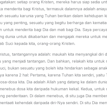
gatakan: setiap orang Kristen, mereka harus siap sedia unt
ka menderita bagi Kristus, termasuk dalamnya adalah ani
ah sesuatu karunia yang Tuhan berikan dalam kehidupan ki
u yang penting, sesuatu yang begitu berharga dan kematia
untuk menderita bagi Dia dan mati bagi Dia. Saya percaya,
ang dunia untuk dikabarkan dan mengajak mereka untuk meng
itab Suci kepada kita, orang-orang Kristen.
ristus, tantangannya adalah: maukah kita menyangkal diri 
tu yang menjadi tantangan. Dan bahkan, relakah kita untuk m
Suci, bukan sesuatu yang boleh kita hindarkan sebagai an
 karena 2 hal: Pertama, karena Tuhan kita sendiri, yaitu 
osa-dosa kita. Dia adalah Allah yang datang ke dalam dun
enebus dosa kita daripada hukuman kekal. Kedua, untuk men
ung penderitaan. Di dalam menebus, di situ juga Dia membe
ntaati kehendak daripada diri-Nya sendiri. Di situ Dia me