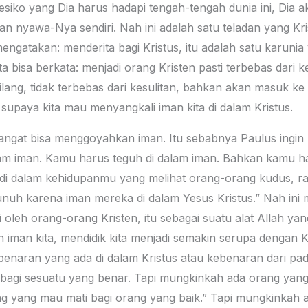
iko yang Dia harus hadapi tengah-tengah dunia ini, Dia ak
an nyawa-Nya sendiri. Nah ini adalah satu teladan yang Kri
 mengatakan: menderita bagi Kristus, itu adalah satu karuni
a bisa berkata: menjadi orang Kristen pasti terbebas dari k
lang, tidak terbebas dari kesulitan, bahkan akan masuk k
upaya kita mau menyangkali iman kita di dalam Kristus.
g sangat bisa menggoyahkan iman. Itu sebabnya Paulus ing
lam iman. Kamu harus teguh di dalam iman. Bahkan kamu h
di dalam kehidupanmu yang melihat orang-orang kudus, ras
unuh karena iman mereka di dalam Yesus Kristus.” Nah ini 
i oleh orang-orang Kristen, itu sebagai suatu alat Allah ya
an kita, mendidik kita menjadi semakin serupa dengan Kr
enaran yang ada di dalam Kristus atau kebenaran dari pada 
i bagi sesuatu yang benar. Tapi mungkinkah ada orang yan
g yang mau mati bagi orang yang baik.” Tapi mungkinkah 