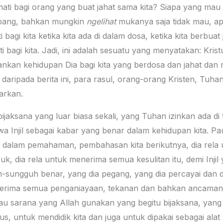
ati bagi orang yang buat jahat sama kita? Siapa yang mau 
ampang, bahkan mungkin
ngelihat
mukanya saja tidak mau, apa
agi kita ketika kita ada di dalam dosa, ketika kita berbuat j
i bagi kita. Jadi, ini adalah sesuatu yang menyatakan: Kristu
bankan kehidupan Dia bagi kita yang berdosa dan jahat da
ripada berita ini, para rasul, orang-orang Kristen, Tuhan
arkan.
 bijaksana yang luar biasa sekali, yang Tuhan izinkan ada 
 Injil sebagai kabar yang benar dalam kehidupan kita. Pau
t di dalam pemahaman, pembahasan kita berikutnya, dia rela 
k, dia rela untuk menerima semua kesulitan itu, demi Injil 
sungguh benar, yang dia pegang, yang dia percayai dan dia
nerima semua penganiayaan, tekanan dan bahkan ancaman t
, atau sarana yang Allah gunakan yang begitu bijaksana, ya
s, untuk mendidik kita dan juga untuk dipakai sebagai alat 