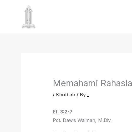
Skip
to
content
Memahami Rahasia K
/
Khotbah
/ By
_
Ef. 3:2-7
Pdt. Dawis Waiman, M.Div.