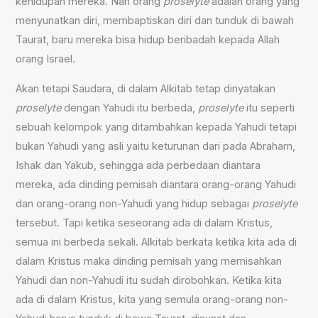
kehidupan mereka. Nah orang
proselyt
e
adalah orang yang
menyunatkan diri, membaptiskan diri dan tunduk di bawah
Taurat, baru mereka bisa hidup beribadah kepada Allah
orang Israel.
Akan tetapi Saudara, di dalam Alkitab tetap dinyatakan
proselyt
e
dengan Yahudi itu berbeda,
proselyt
e
itu seperti
sebuah kelompok yang ditambahkan kepada Yahudi tetapi
bukan Yahudi yang asli yaitu keturunan dari pada Abraham,
Ishak dan Yakub, sehingga ada perbedaan diantara
mereka, ada dinding pemisah diantara orang-orang Yahudi
dan orang-orang non-Yahudi yang hidup sebagai
proselyt
e
tersebut. Tapi ketika seseorang ada di dalam Kristus,
semua ini berbeda sekali. Alkitab berkata ketika kita ada di
dalam Kristus maka dinding pemisah yang memisahkan
Yahudi dan non-Yahudi itu sudah dirobohkan. Ketika kita
ada di dalam Kristus, kita yang semula orang-orang non-