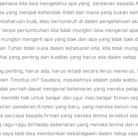
gaimana kita bisa mengetahui apa yang berkenan kepada Al
a yang menjadi kehendak Allah dan mana yang bukan keh
embaharuan budi, atau bertumbuh di dalam pengetahuan a
” tanpa pertumbuhan kita tidak mungkin bisa mengenal apa
 mungkin mengerti apa yang baik dan apa yang tidak baik d
 Tuhan tidak sukai dalam kehidupan kita, kita tidak mungk
al yang penting dan kualitas yang harus ada dalam setiap d
g penting, harus ada, harus terjadi secara terus menerus,
oleh Timotius ini? Saudara, masalahnya adalah pada waktu o
idak pernah dapat mengenal kebenaran yang mereka pelajari
miliki hati untuk belajar dan jujur mau belajar firman sep
ikiran-pemikiran Kristen yang baru, yang mereka belum me
ak percaya kepada firman yang mereka terima tersebut se
ng ragu-ragu terhadap kebenaran yang mereka terima dan m
au saya taati bisa memberikan kebahagiaan dalam hidup saya