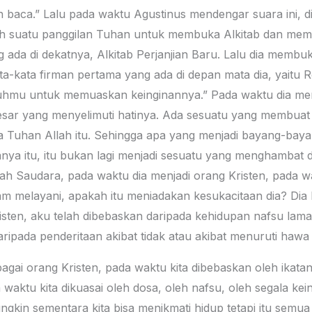
n baca.” Lalu pada waktu Agustinus mendengar suara ini, di
 suatu panggilan Tuhan untuk membuka Alkitab dan memb
 ada di dekatnya, Alkitab Perjanjian Baru. Lalu dia membuka
a-kata firman pertama yang ada di depan mata dia, yaitu Ro
hmu untuk memuaskan keinginannya.” Pada waktu dia memba
esar yang menyelimuti hatinya. Ada sesuatu yang membuat 
da Tuhan Allah itu. Sehingga apa yang menjadi bayang-ba
a itu, itu bukan lagi menjadi sesuatu yang menghambat dir
ah Saudara, pada waktu dia menjadi orang Kristen, pada 
 melayani, apakah itu meniadakan kesukacitaan dia? Dia b
ten, aku telah dibebaskan daripada kehidupan nafsu lamak
ripada penderitaan akibat tidak atau akibat menuruti hawa 
gai orang Kristen, pada waktu kita dibebaskan oleh ikatan 
 waktu kita dikuasai oleh dosa, oleh nafsu, oleh segala kein
ngkin sementara kita bisa menikmati hidup tetapi itu semu