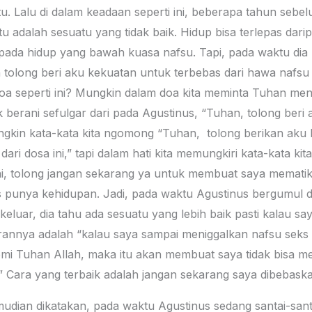
 itu. Lalu di dalam keadaan seperti ini, beberapa tahun seb
u adalah sesuatu yang tidak baik. Hidup bisa terlepas dar
ipada hidup yang bawah kuasa nafsu. Tapi, pada waktu dia 
n tolong beri aku kekuatan untuk terbebas dari hawa nafsu i
oa seperti ini? Mungkin dalam doa kita meminta Tuhan meno
ak berani sefulgar dari pada Agustinus, “Tuhan, tolong ber
ungkin kata-kata kita ngomong “Tuhan, tolong berikan aku 
r dari dosa ini,” tapi dalam hati kita memungkiri kata-kata ki
ni, tolong jangan sekarang ya untuk membuat saya mematik
nus punya kehidupan. Jadi, pada waktu Agustinus bergumul da
 keluar, dia tahu ada sesuatu yang lebih baik pasti kalau say
irannya adalah “kalau saya sampai meniggalkan nafsu seks i
emi Tuhan Allah, maka itu akan membuat saya tidak bisa m
 Cara yang terbaik adalah jangan sekarang saya dibebaska
udian dikatakan, pada waktu Agustinus sedang santai-sant