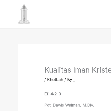
Skip
to
content
Kualitas Iman Kriste
/
Khotbah
/ By
_
Ef. 4:2-3
Pdt. Dawis Waiman, M.Div.