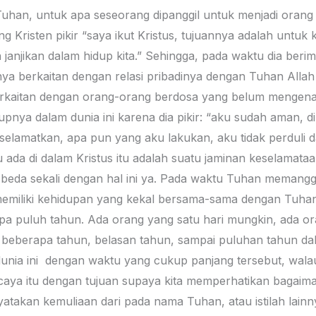
uhan, untuk apa seseorang dipanggil untuk menjadi orang K
g Kristen pikir “saya ikut Kristus, tujuannya adalah untuk
janjikan dalam hidup kita.” Sehingga, pada waktu dia beri
nya berkaitan dengan relasi pribadinya dengan Tuhan Allah 
berkaitan dengan orang-orang berdosa yang belum mengenal
pnya dalam dunia ini karena dia pikir: “aku sudah aman, d
selamatkan, apa pun yang aku lakukan, aku tidak perduli d
 ada di dalam Kristus itu adalah suatu jaminan keselamat
 beda sekali dengan hal ini ya. Pada waktu Tuhan memanggi
memiliki kehidupan yang kekal bersama-sama dengan Tuha
pa puluh tahun. Ada orang yang satu hari mungkin, ada ora
u beberapa tahun, belasan tahun, sampai puluhan tahun d
 dunia ini dengan waktu yang cukup panjang tersebut, wal
caya itu dengan tujuan supaya kita memperhatikan bagaima
atakan kemuliaan dari pada nama Tuhan, atau istilah lainn