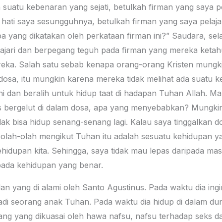
h suatu kebenaran yang sejati, betulkah firman yang saya p
hati saya sesungguhnya, betulkah firman yang saya pelajar
pa yang dikatakan oleh perkataan firman ini?” Saudara, sel
ajari dan berpegang teguh pada firman yang mereka ketah
reka. Salah satu sebab kenapa orang-orang Kristen mungki
dosa, itu mungkin karena mereka tidak melihat ada suatu 
ni dan beralih untuk hidup taat di hadapan Tuhan Allah. 
s bergelut di dalam dosa, apa yang menyebabkan? Mungkin
ak bisa hidup senang-senang lagi. Kalau saya tinggalkan dos
eolah-olah mengikut Tuhan itu adalah sesuatu kehidupan 
idupan kita. Sehingga, saya tidak mau lepas daripada mas
epada kehidupan yang benar.
an yang di alami oleh Santo Agustinus. Pada waktu dia ing
di seorang anak Tuhan. Pada waktu dia hidup di dalam dun
 orang yang dikuasai oleh hawa nafsu, nafsu terhadap seks