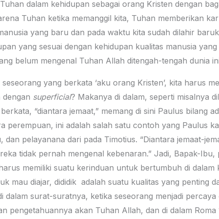
n Tuhan dalam kehidupan sebagai orang Kristen dengan bag
. Karena Tuhan ketika memanggil kita, Tuhan memberikan k
 manusia yang baru dan pada waktu kita sudah dilahir baru
upan yang sesuai dengan kehidupan kualitas manusia yang 
ang belum mengenal Tuhan Allah ditengah-tengah dunia ini
i seseorang yang berkata ‘aku orang Kristen’, kita harus 
a dengan
superficial
? Makanya di dalam, seperti misalnya d
s berkata, “diantara jemaat,” memang di sini Paulus bilang
ra perempuan, ini adalah salah satu contoh yang Paulus ka
u, dan pelayanana dari pada Timotius. “Diantara jemaat-j
 mereka tidak pernah mengenal kebenaran.” Jadi, Bapak-Ibu
 harus memiliki suatu kerinduan untuk bertumbuh di dalam
tuk mau diajar, dididik adalah suatu kualitas yang penting 
i dalam surat-suratnya, ketika seseorang menjadi percaya 
dan pengetahuannya akan Tuhan Allah, dan di dalam Roma 12