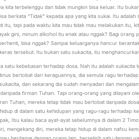
ita terbelenggu dan tidak mungkin bisa keluar. Itu bukan
isa berkata “Tidak” kepada apa yang kita sukai. Itu adalah 
ti itu, tapi pada waktu kita mau tidak mau melakukan itu, ki
kayak gini, minum alkohol itu enak atau nggak? Bagi orang
erhenti, bisa nggak? Sampai keluarganya hancur berantaka
ras tersebut. Itu bukan satu sukacita, itu menghancurka
ya satu kebebasan terhadap dosa. Nah itu adalah sukacita
stinus bertobat dari keraguannya, dia semula ragu terhad
sukacita, dan sekarang dia sudah menyadari dan mengalam
aripada firman Tuhan. Tapi orang-orang yang dilayani ole
an Tuhan, mereka tetap tidak mau bertobat daripada do
hidup di dalam satu kehidupan yang ragu-ragu terhadap ke
k, Ibu kalau baca ayat-ayat sebelumnya di dalam 2 Timotiu
ri, mengekang diri, mereka tetap hidup di dalam nafsu ke
mau berdamai dengan orang lain, berselisih satu dengan yan