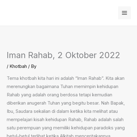
Skip
to
content
Iman Rahab, 2 Oktober 2022
/
Khotbah
/ By
Tema khotbah kita hari ini adalah “Iman Rahab”. Kita akan
merenungkan bagaimana Tuhan memimpin kehidupan
Rahab yang adalah orang berdosa tetapi kemudian
diberikan anugerah Tuhan yang begitu besar. Nah Bapak,
Ibu, Saudara sekalian di dalam ketika kita melihat atau
mempelajari kisah kehidupan Rahab, Rahab adalah salah
satu perempuan yang memiliki kehidupan paradoks yang
betul-betul terlihat ketika Alkitab menceritakannya.