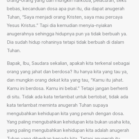
orang-orang yang dari mungkin narkoba, pelacuran, seks
bebas, kecanduan dosa apa pun itu, dia dapat anugerah
Tuhan, “Saya menjadi orang Kristen, saya mau percaya
Yesus Kristus.” Tapi dia kemudian menyia-nyiakan
anugerahnya sehingga hidupnya pun ya tidak berbuah ya.
Dia sudah hidup rohaninya tetapi tidak berbuah di dalam
Tuhan.
Bapak, Ibu, Saudara sekalian, apakah kita terkenal sebagai
orang yang jahat dan berdosa? Itu hanya kita yang tau ya,
dan mungkin orang dekat kita yang tau, “Kamu itu jahat.
Kamu ini berdosa. Kamu ini bebal.” Tetapi jangan berhenti
di situ. Tidak ada kata terlambat untuk bertobat, tidak ada
kata terlambat meminta anugerah Tuhan supaya
mengubahkan kehidupan kita yang penuh dengan dosa.
Yang paling mengubahkan kehidupan kita bukan usaha kita,
yang paling mengubahkan kehidupan kita adalah anugerah
Tuhan yang diberikan kepada kita. Tetapi anugerah itu