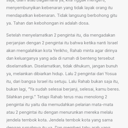
saja, diam atau bagaimana ya, kita
nggak
mengerti,
menyembunyikan kebenaran yang tidak layak orang itu
mendapatkan kebenaran. Tidak langsung berbohong gitu
ya. Tahan dan kebohongan ini adalah dosa.
Setelah menyelamatkan 2 pengintai itu, dia mengadakan
perjanjian dengan 2 pengintai itu bahwa ketika nanti Israel
akan mengalahkan kota Yerikho, Rahab minta agar dirinya
dan keluarganya yang ada di rumah di benteng tersebut
diselamatkan. Diselamatkan, tidak dihukum, jangan bunuh
ya, melainkan dibiarkan hidup. Lalu 2 pengintai dari Yosua
itu, dari bangsa Israel itu setuju. Lalu Rahab bukan saja itu,
bukan lagi, “Ya sudah selesai berjanji, selesai, kamu beres.
Silahkan pergi.” Tetapi Rahab terus mau menolong 2
pengintai itu yaitu dia memudahkan pelarian mata-mata
atau 2 pengintai itu dengan menurunkan mereka melalu
jendela tembok kota. Jendela tembok kota yang sama
dengan rumahnya itu ya. Dan memberi tahu arah yang