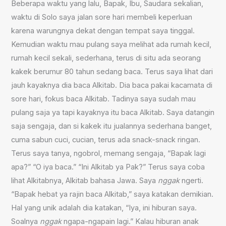
Beberapa waktu yang lalu, Bapak, Ibu, Saudara sekalian,
waktu di Solo saya jalan sore hari membeli keperluan
karena warungnya dekat dengan tempat saya tinggal.
Kemudian waktu mau pulang saya melihat ada rumah kecil,
rumah kecil sekali, sederhana, terus di situ ada seorang
kakek berumur 80 tahun sedang baca. Terus saya lihat dari
jauh kayaknya dia baca Alkitab. Dia baca pakai kacamata di
sore hari, fokus baca Alkitab. Tadinya saya sudah mau
pulang saja ya tapi kayaknya itu baca Alkitab. Saya datangin
saja sengaja, dan si kakek itu jualannya sederhana banget,
cuma sabun cuci, cucian, terus ada snack-snack ringan.
Terus saya tanya, ngobrol, memang sengaja, “Bapak lagi
apa?” “O iya baca.” “Ini Alkitab ya Pak?” Terus saya coba
lihat Alkitabnya, Alkitab bahasa Jawa. Saya
nggak
ngerti.
“Bapak hebat ya rajin baca Alkitab,” saya katakan demikian.
Hal yang unik adalah dia katakan, “Iya, ini hiburan saya.
Soalnya
nggak
ngapa-ngapain lagi.” Kalau hiburan anak