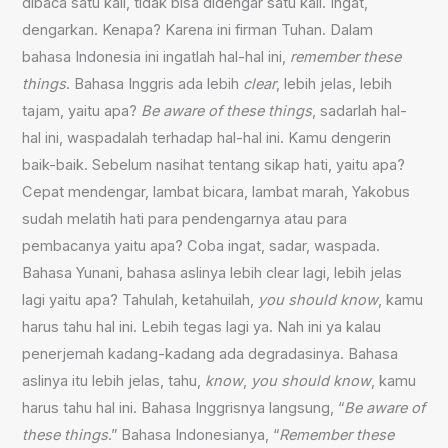
dibaca satu kali, tidak bisa didengar satu kali. Ingat,
dengarkan. Kenapa? Karena ini firman Tuhan. Dalam
bahasa Indonesia ini ingatlah hal-hal ini,
remember these
things
. Bahasa Inggris ada lebih
clear
, lebih jelas, lebih
tajam, yaitu apa?
Be aware of these things
, sadarlah hal-
hal ini, waspadalah terhadap hal-hal ini. Kamu dengerin
baik-baik. Sebelum nasihat tentang sikap hati, yaitu apa?
Cepat mendengar, lambat bicara, lambat marah, Yakobus
sudah melatih hati para pendengarnya atau para
pembacanya yaitu apa? Coba ingat, sadar, waspada.
Bahasa Yunani, bahasa aslinya lebih clear lagi, lebih jelas
lagi yaitu apa? Tahulah, ketahuilah,
you should know
, kamu
harus tahu hal ini. Lebih tegas lagi ya. Nah ini ya kalau
penerjemah kadang-kadang ada degradasinya. Bahasa
aslinya itu lebih jelas, tahu,
know
,
you should know
, kamu
harus tahu hal ini. Bahasa Inggrisnya langsung, “
Be aware of
these things
.” Bahasa Indonesianya, “
Remember these