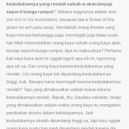
kedudukannya yang rendah sebab ia akan lenyap
seperti bunga rumput.”
Bahasa inggrisnya adalah
and
the rich in his humiliation, because like a flower of the
grass he will pass away
. Hendaklah orang Kristen yang
kaya merasa berbangga juga, bermegah juga kalau suatu
hari Allah merendahkan orang kaya sebab orang kaya akan
lenyap seperti bunga rumput. Apa ini maksudnya? Pertama
kali saya baca ayat ini
nggak
ngerti apa sih ini, ngomong
apa sih ya. Dan orang kaya karena kedudukannya yang
rendah. Lho orang kaya tuh dipandang kedudukannya
tinggi, kok. Kenapa harus bermegah karena kedudukannya
rendah? Tapi yang dimaksudkan adalah bukan karena
kedudukannya rendah, Bapak, Ibu, Saudara sekalian, tetapi
yang dimaksudkan adalah waktu orang kaya itu mengalami
perubahan drastis dalam kehidupannya. Jadi
kedudukannya okelah dipandang tinggi ya, tapi bisa
nggak
orang kaya suatu hari nanti dipandang rendah karena dia