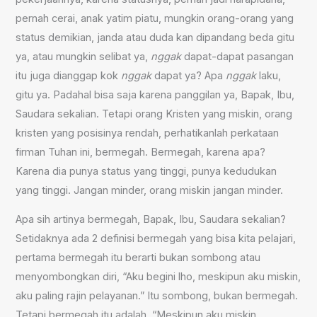
pernah cerai, anak yatim piatu, mungkin orang-orang yang
status demikian, janda atau duda kan dipandang beda gitu
ya, atau mungkin selibat ya,
nggak
dapat-dapat pasangan
itu juga dianggap kok
nggak
dapat ya? Apa
nggak
laku,
gitu ya. Padahal bisa saja karena panggilan ya, Bapak, Ibu,
Saudara sekalian. Tetapi orang Kristen yang miskin, orang
kristen yang posisinya rendah, perhatikanlah perkataan
firman Tuhan ini, bermegah. Bermegah, karena apa?
Karena dia punya status yang tinggi, punya kedudukan
yang tinggi. Jangan minder, orang miskin jangan minder.
Apa sih artinya bermegah, Bapak, Ibu, Saudara sekalian?
Setidaknya ada 2 definisi bermegah yang bisa kita pelajari,
pertama bermegah itu berarti bukan sombong atau
menyombongkan diri, “Aku begini lho, meskipun aku miskin,
aku paling rajin pelayanan.” Itu sombong, bukan bermegah.
Tetapi bermegah itu adalah, “Meskipun aku miskin,