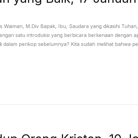
s Waiman, M.Div Bapak, Ibu, Saudara yang dikasihi Tuhan,
 dengan satu introduksi yang berbicara berkenaan dengan ap
di dalam perikop sebelumnya? Kita sudah melihat bahwa pe