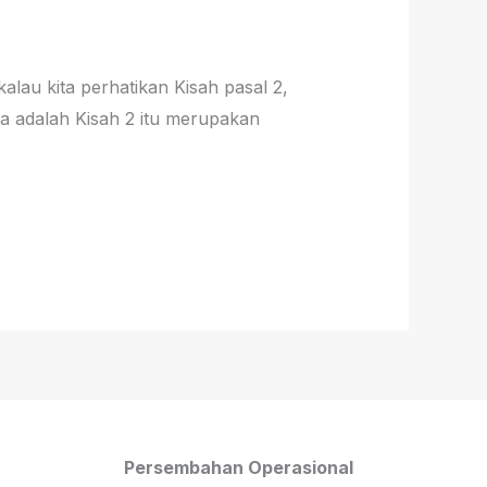
alau kita perhatikan Kisah pasal 2,
nya adalah Kisah 2 itu merupakan
Persembahan Operasional