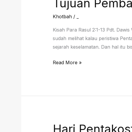
Tujuan Pembap
Khotbah
/
_
Kisah Para Rasul 2:1-13 Pdt. Dawis
sudah melihat kalau peristiwa Pent
sejarah keselamatan. Dan hal itu bis
Tujuan
Read More »
Pembaptisan
Roh
Kudus,
3
Januari
2021
Hari Pentako