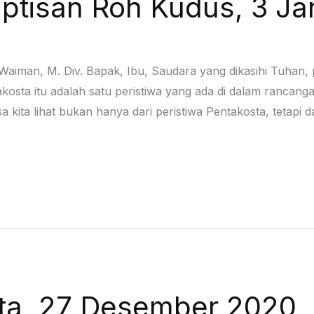
tisan Roh Kudus, 3 Ja
 Waiman, M. Div. Bapak, Ibu, Saudara yang dikasihi Tuhan, 
akosta itu adalah satu peristiwa yang ada di dalam rancan
a kita lihat bukan hanya dari peristiwa Pentakosta, tetapi da
sta, 27 Desember 2020