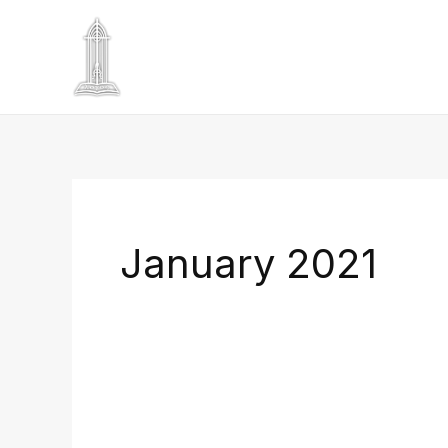
Skip
to
content
January 2021