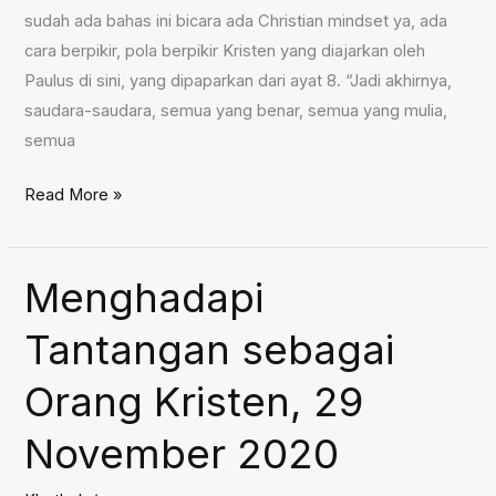
sudah ada bahas ini bicara ada Christian mindset ya, ada
cara berpikir, pola berpikir Kristen yang diajarkan oleh
Paulus di sini, yang dipaparkan dari ayat 8. “Jadi akhirnya,
saudara-saudara, semua yang benar, semua yang mulia,
semua
Christian
Read More »
Mindset,
6
Desember
Menghadapi
2020
Tantangan sebagai
Orang Kristen, 29
November 2020