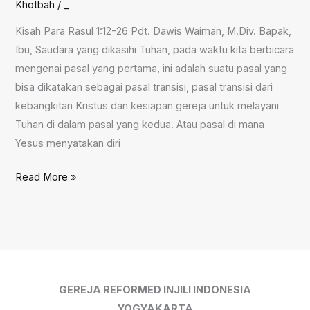
Khotbah
/
_
Kisah Para Rasul 1:12-26 Pdt. Dawis Waiman, M.Div. Bapak,
Ibu, Saudara yang dikasihi Tuhan, pada waktu kita berbicara
mengenai pasal yang pertama, ini adalah suatu pasal yang
bisa dikatakan sebagai pasal transisi, pasal transisi dari
kebangkitan Kristus dan kesiapan gereja untuk melayani
Tuhan di dalam pasal yang kedua. Atau pasal di mana
Yesus menyatakan diri
Dalam
Read More »
Masa
Penantian,
22
November
2020
GEREJA REFORMED INJILI INDONESIA
YOGYAKARTA