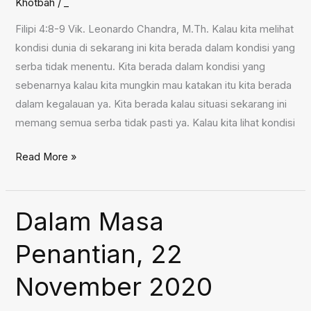
Khotbah
/
_
Filipi 4:8-9 Vik. Leonardo Chandra, M.Th. Kalau kita melihat
kondisi dunia di sekarang ini kita berada dalam kondisi yang
serba tidak menentu. Kita berada dalam kondisi yang
sebenarnya kalau kita mungkin mau katakan itu kita berada
dalam kegalauan ya. Kita berada kalau situasi sekarang ini
memang semua serba tidak pasti ya. Kalau kita lihat kondisi
Menghadapi
Read More »
Tantangan
sebagai
Orang
Dalam Masa
Kristen,
Penantian, 22
29
November
November 2020
2020