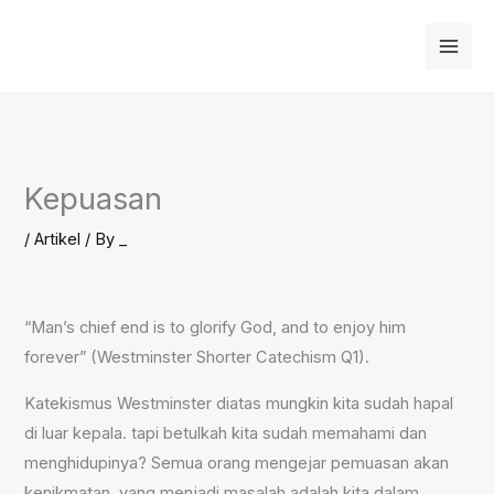
Skip
to
content
Kepuasan
/
Artikel
/ By
_
“Man’s chief end is to glorify God, and to enjoy him
forever” (Westminster Shorter Catechism Q1).
Katekismus Westminster diatas mungkin kita sudah hapal
di luar kepala. tapi betulkah kita sudah memahami dan
menghidupinya? Semua orang mengejar pemuasan akan
kenikmatan, yang menjadi masalah adalah kita dalam