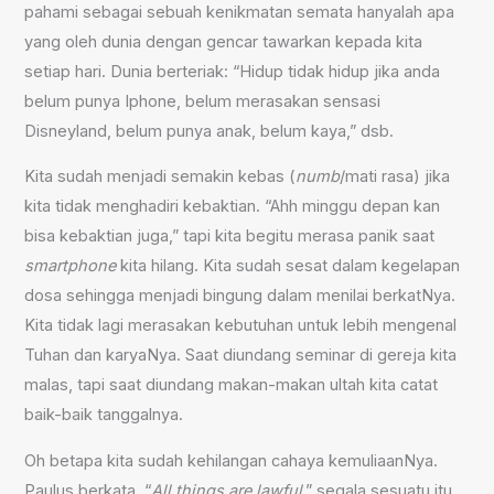
pahami sebagai sebuah kenikmatan semata hanyalah apa
yang oleh dunia dengan gencar tawarkan kepada kita
setiap hari. Dunia berteriak: “Hidup tidak hidup jika anda
belum punya Iphone, belum merasakan sensasi
Disneyland, belum punya anak, belum kaya,” dsb.
Kita sudah menjadi semakin kebas (
numb
/mati rasa) jika
kita tidak menghadiri kebaktian. “Ahh minggu depan kan
bisa kebaktian juga,” tapi kita begitu merasa panik saat
smartphone
kita hilang. Kita sudah sesat dalam kegelapan
dosa sehingga menjadi bingung dalam menilai berkatNya.
Kita tidak lagi merasakan kebutuhan untuk lebih mengenal
Tuhan dan karyaNya. Saat diundang seminar di gereja kita
malas, tapi saat diundang makan-makan ultah kita catat
baik-baik tanggalnya.
Oh betapa kita sudah kehilangan cahaya kemuliaanNya.
Paulus berkata, “
All things are lawful
,” segala sesuatu itu