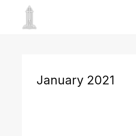
Skip
to
content
January 2021