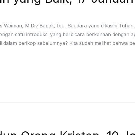
s Waiman, M.Div Bapak, Ibu, Saudara yang dikasihi Tuhan,
 dengan satu introduksi yang berbicara berkenaan dengan ap
di dalam perikop sebelumnya? Kita sudah melihat bahwa pe