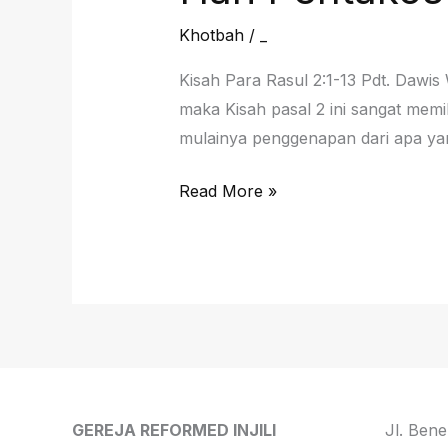
Khotbah
/
_
Kisah Para Rasul 2:1-13 Pdt. Dawis 
maka Kisah pasal 2 ini sangat memil
mulainya penggenapan dari apa yan
Hari
Read More »
Pentakosta,
27
Desember
2020
GEREJA REFORMED INJILI
Jl. Bene