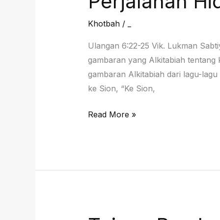
Perjalanan Hi
Khotbah
/
_
Ulangan 6:22-25 Vik. Lukman Sabtiy
gambaran yang Alkitabiah tentang 
gambaran Alkitabiah dari lagu-lagu
ke Sion, “Ke Sion,
Perjalanan
Read More »
Hidup
Orang
Kristen,
10
Januari
2021