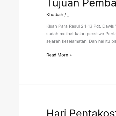
Tujuan Pembap
Khotbah
/
_
Kisah Para Rasul 2:1-13 Pdt. Dawis
sudah melihat kalau peristiwa Pent
sejarah keselamatan. Dan hal itu bis
Tujuan
Read More »
Pembaptisan
Roh
Kudus,
3
Januari
2021
Hari Pentako