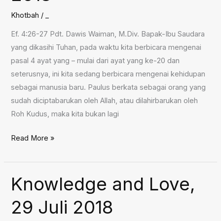
2018
Khotbah
/
_
Ef. 4:26-27 Pdt. Dawis Waiman, M.Div. Bapak-Ibu Saudara
yang dikasihi Tuhan, pada waktu kita berbicara mengenai
pasal 4 ayat yang – mulai dari ayat yang ke-20 dan
seterusnya, ini kita sedang berbicara mengenai kehidupan
sebagai manusia baru. Paulus berkata sebagai orang yang
sudah diciptabarukan oleh Allah, atau dilahirbarukan oleh
Roh Kudus, maka kita bukan lagi
Kemarahan,
Read More »
5
Agustus
2018
Knowledge and Love,
29 Juli 2018