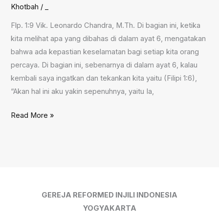
Khotbah
/
_
Flp. 1:9 Vik. Leonardo Chandra, M.Th. Di bagian ini, ketika
kita melihat apa yang dibahas di dalam ayat 6, mengatakan
bahwa ada kepastian keselamatan bagi setiap kita orang
percaya. Di bagian ini, sebenarnya di dalam ayat 6, kalau
kembali saya ingatkan dan tekankan kita yaitu (Filipi 1:6),
“Akan hal ini aku yakin sepenuhnya, yaitu Ia,
Knowledge
Read More »
and
Love,
29
Juli
2018
GEREJA REFORMED INJILI INDONESIA
YOGYAKARTA