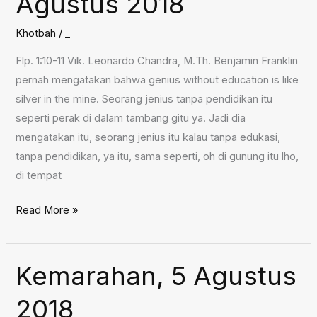
Agustus 2018
Khotbah
/
_
Flp. 1:10-11 Vik. Leonardo Chandra, M.Th. Benjamin Franklin
pernah mengatakan bahwa genius without education is like
silver in the mine. Seorang jenius tanpa pendidikan itu
seperti perak di dalam tambang gitu ya. Jadi dia
mengatakan itu, seorang jenius itu kalau tanpa edukasi,
tanpa pendidikan, ya itu, sama seperti, oh di gunung itu lho,
di tempat
Menghasilkan
Read More »
Buah
Kebenaran
Kristus,
Kemarahan, 5 Agustus
12
2018
Agustus