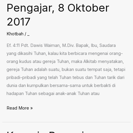
Pengajar, 8 Oktober
2017
Khotbah
/
_
Ef. 4:11 Pdt. Dawis Waiman, M.Div. Bapak, Ibu, Saudara
yang dikasihi Tuhan, kalau kita berbicara mengenai orang-
orang kudus atau gereja Tuhan, maka Alkitab menyatakan,
gereja Tuhan adalah suatu, bukan suatu tempat saja, tetapi
pribadi-pribadi yang telah Tuhan tebus dan Tuhan tarik dari
dunia dan kumpulkan bersama-sama untuk berbakti di
hadapan Tuhan sebagai anak-anak Tuhan atau
Rasul,
Read More »
Nabi,
Penginjil,
dan