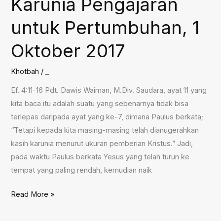
Karunia Pengajaran
Gembala
untuk Pertumbuhan, 1
Pengajar,
8
Oktober 2017
Oktober
2017
Khotbah
/
_
Ef. 4:11-16 Pdt. Dawis Waiman, M.Div. Saudara, ayat 11 yang
kita baca itu adalah suatu yang sebenarnya tidak bisa
terlepas daripada ayat yang ke-7, dimana Paulus berkata;
“Tetapi kepada kita masing-masing telah dianugerahkan
kasih karunia menurut ukuran pemberian Kristus.” Jadi,
pada waktu Paulus berkata Yesus yang telah turun ke
tempat yang paling rendah, kemudian naik
Karunia
Read More »
Pengajaran
untuk