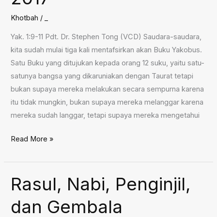
Khotbah
/
_
Yak. 1:9-11 Pdt. Dr. Stephen Tong (VCD) Saudara-saudara,
kita sudah mulai tiga kali mentafsirkan akan Buku Yakobus.
Satu Buku yang ditujukan kepada orang 12 suku, yaitu satu-
satunya bangsa yang dikaruniakan dengan Taurat tetapi
bukan supaya mereka melakukan secara sempurna karena
itu tidak mungkin, bukan supaya mereka melanggar karena
mereka sudah langgar, tetapi supaya mereka mengetahui
Jangan
Read More »
Mengandalkan
Kekayaan,
15
Rasul, Nabi, Penginjil,
Oktober
dan Gembala
2017