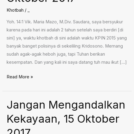
Khotbah
/
_
Yoh. 14:1 Vik. Maria Mazo, M.Div. Saudara, saya bersyukur
karena pada hari ini adalah 2 tahun setelah saya berdiri [di
sini] ya, waktu khotbah di sini adalah waktu KPIN 2015 yang
banyak banget polisinya di sekeliling Kridosono. Memang
sudah agak-agak heboh juga, tapi Tuhan berikan
kesempatan. Dan yang kali ini saya datang tuh mau ikut […]
Jangan
Read More »
Gelisah,
Percayalah,
22
Jangan Mengandalkan
Oktober
Kekayaan, 15 Oktober
2017
2017