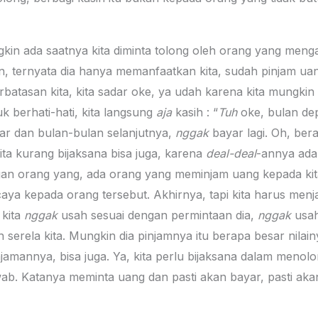
in ada saatnya kita diminta tolong oleh orang yang mengaku
n, ternyata dia hanya memanfaatkan kita, sudah pinjam ua
rbatasan kita, kita sadar oke, ya udah karena kita mungkin
uk berhati-hati, kita langsung
aja
kasih : “
Tuh
oke, bulan de
r dan bulan-bulan selanjutnya,
nggak
bayar lagi. Oh, bera
kita kurang bijaksana bisa juga, karena
deal-deal
-annya adal
ngan orang yang, ada orang yang meminjam uang kepada ki
rcaya kepada orang tersebut. Akhirnya, tapi kita harus menja
 kita
nggak
usah sesuai dengan permintaan dia,
nggak
usah
 serela kita. Mungkin dia pinjamnya itu berapa besar nilainya,
minjamannya, bisa juga. Ya, kita perlu bijaksana dalam men
wab. Katanya meminta uang dan pasti akan bayar, pasti akan 