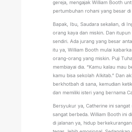
gereja, mengajak William Booth un
pertumbuhan rohani yang besar di
Bapak, Ibu, Saudara sekalian, di In
orang kaya dan miskin. Dan itupun m
sendiri. Ada jurang yang besar ant
itu ya, William Booth mulai kabarka
orang-orang yang miskin. Puji Tuh
membiayai dia. “Kamu kalau mau b
kamu bisa sekolah Alkitab.” Dan akh
berkhotbah di sana, kemudian ketika
dan memiliki isteri yang bernama Ca
Bersyukur ya, Catherine ini sanga
sangat berbeda. William Booth ini di
di jalanan ya, hidup berkekuranga
tegas, lebih emosional. Sedangkan C