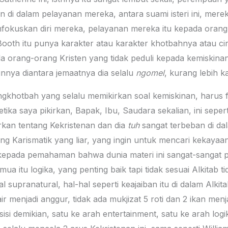
an di dalam pelayanan mereka, antara suami isteri ini, mere
fokuskan diri mereka, pelayanan mereka itu kepada orang
Booth itu punya karakter atau karakter khotbahnya atau ci
la orang-orang Kristen yang tidak peduli kepada kemiskina
innya diantara jemaatnya dia selalu
ngomel
, kurang lebih k
gkhotbah yang selalu memikirkan soal kemiskinan, harus 
tika saya pikirkan, Bapak, Ibu, Saudara sekalian, ini sepe
kan tentang Kekristenan dan dia
tuh
sangat terbeban di da
ang Karismatik yang liar, yang ingin untuk mencari kekayaa
 kepada pemahaman bahwa dunia materi ini sangat-sangat p
ua itu logika, yang penting baik tapi tidak sesuai Alkitab ti
 supranatural, hal-hal seperti keajaiban itu di dalam Alkita
r menjadi anggur, tidak ada mukjizat 5 roti dan 2 ikan men
si demikian, satu ke arah entertainment, satu ke arah logi