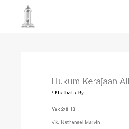
Skip
to
content
Hukum Kerajaan Al
/
Khotbah
/ By
Yak 2:8-13
Vik. Nathanael Marvin