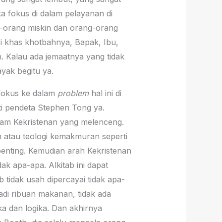
ka fokus di dalam pelayanan di
-orang miskin dan orang-orang
ri khas khotbahnya, Bapak, Ibu,
n. Kalau ada jemaatnya yang tidak
ayak begitu ya.
fokus ke dalam
problem
hal ini di
rti pendeta Stephen Tong ya.
lam Kekristenan yang melenceng.
n atau teologi kemakmuran seperti
enting. Kemudian arah Kekristenan
dak apa-apa. Alkitab ini dapat
b tidak usah dipercayai tidak apa-
jadi ribuan makanan, tidak ada
ka dan logika. Dan akhirnya