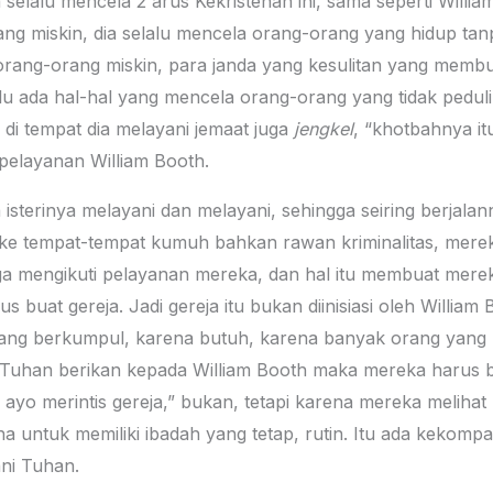
lalu mencela 2 arus Kekristenan ini, sama seperti Willia
ang miskin, dia selalu mencela orang-orang yang hidup t
 orang-orang miskin, para janda yang kesulitan yang memb
lalu ada hal-hal yang mencela orang-orang yang tidak pedu
 di tempat dia melayani jemaat juga
jengkel
, “khotbahnya it
pelayanan William Booth.
 isterinya melayani dan melayani, sehingga seiring berjala
i ke tempat-tempat kumuh bahkan rawan kriminalitas, merek
ga mengikuti pelayanan mereka, dan hal itu membuat mere
us buat gereja. Jadi gereja itu bukan diinisiasi oleh William 
ng berkumpul, karena butuh, karena banyak orang yang m
Tuhan berikan kepada William Booth maka mereka harus be
 ayo merintis gereja,” bukan, tetapi karena mereka meliha
untuk memiliki ibadah yang tetap, rutin. Itu ada kekompaka
ni Tuhan.