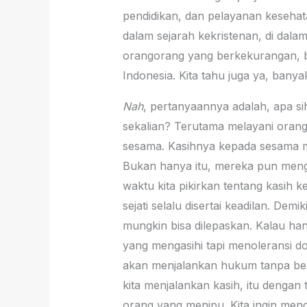
pendidikan, dan pelayanan kesehata
dalam sejarah kekristenan, di dala
orangorang yang berkekurangan, bai
Indonesia. Kita tahu juga ya, banya
Nah
, pertanyaannya adalah, apa s
sekalian? Terutama melayani orang
sesama. Kasihnya kepada sesama m
Bukan hanya itu, mereka pun mengab
waktu kita pikirkan tentang kasih k
sejati selalu disertai keadilan. Demik
mungkin bisa dilepaskan. Kalau hany
yang mengasihi tapi menoleransi dos
akan menjalankan hukum tanpa bela
kita menjalankan kasih, itu dengan
orang yang menipu. Kita ingin men