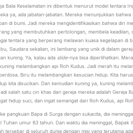
eja Bala Keselamatan ini dibentuk menurut model tentara In
reka ya, ada jabatan-jabatan. Mereka menunjukkan bahwa m
n di bumi. Jadi mereka mengidentifikasikan bahwa diri mer
ng yang membutuhkan pertolongan, membela keadilan, da
bagai tentara yang berperang melawan kuasa kegelapan di 
bu, Saudara sekalian, ini lambang yang unik di dalam gerej
dan kuning. Ya, kalau ada
slide
-nya bisa diperlihatkan. Me
kuning melambangkan api Roh Kudus. Jadi merah itu mel
rdosa. Biru itu melambangkan kesucian hidup. Kita harus 
idup kita disucikan. Dan kemudian kuning ya, kuning mela
di salah satu ciri khas dari gereja mereka adalah Gereja Ba
ingat hidup suci, dan ingat semangat dari Roh Kudus, api Ro
 ke pangkuan Bapa di Surga dengan sukacita, dia meninggal
il Tuhan umur 83 tahun. Dan waktu dia meninggal, Bapak I
 tersebar di seluruh dunia dengan misi yang terutama adala