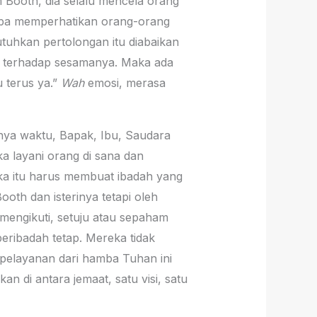
m Booth, dia selalu mencela orang
anpa memperhatikan orang-orang
utuhkan pertolongan itu diabaikan
li terhadap sesamanya. Maka ada
u terus ya.”
Wah
emosi, merasa
nnya waktu, Bapak, Ibu, Saudara
a layani orang di sana dan
ka itu harus membuat ibadah yang
Booth dan isterinya tetapi oleh
engikuti, setuju atau sepaham
ribadah tetap. Mereka tidak
t pelayanan dari hamba Tuhan ini
n di antara jemaat, satu visi, satu