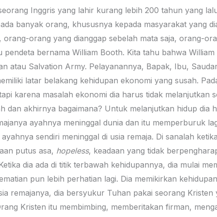
seorang Inggris yang lahir kurang lebih 200 tahun yang lal
pada banyak orang, khususnya kepada masyarakat yang di
, orang-orang yang dianggap sebelah mata saja, orang-ora
endeta bernama William Booth. Kita tahu bahwa William Bo
n atau Salvation Army. Pelayanannya, Bapak, Ibu, Saudara 
memiliki latar belakang kehidupan ekonomi yang susah. Pad
api karena masalah ekonomi dia harus tidak melanjutkan se
 dan akhirnya bagaimana? Untuk melanjutkan hidup dia har
remajanya ayahnya meninggal dunia dan itu memperburuk l
ayahnya sendiri meninggal di usia remaja. Di sanalah ketik
saan putus asa,
hopeless
, keadaan yang tidak berpengharapa
etika dia ada di titik terbawah kehidupannya, dia mulai mem
ematian pun lebih perhatian lagi. Dia memikirkan kehidupan
usia remajanya, dia bersyukur Tuhan pakai seorang Kriste
Orang Kristen itu membimbing, memberitakan firman, menga