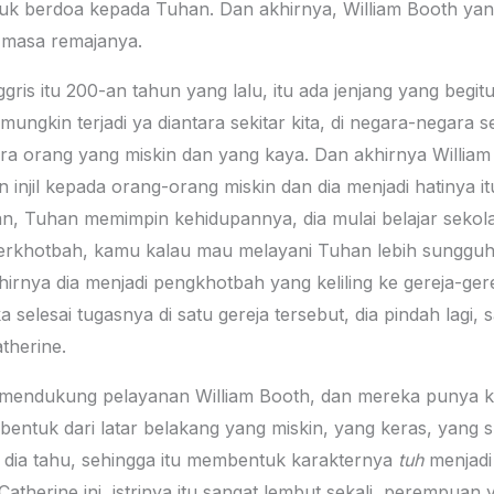
tuk berdoa kepada Tuhan. Dan akhirnya, William Booth yan
 masa remajanya.
ggris itu 200-an tahun yang lalu, itu ada jenjang yang begi
ungkin terjadi ya diantara sekitar kita, di negara-negara se
ara orang yang miskin dan yang kaya. Dan akhirnya William
n injil kepada orang-orang miskin dan dia menjadi hatinya i
an, Tuhan memimpin kehidupannya, dia mulai belajar sekol
erkhotbah, kamu kalau mau melayani Tuhan lebih sungguh
irnya dia menjadi pengkhotbah yang keliling ke gereja-gerej
 selesai tugasnya di satu gereja tersebut, dia pindah lagi
therine.
t mendukung pelayanan William Booth, dan mereka punya ke
bentuk dari latar belakang yang miskin, yang keras, yang sul
n dia tahu, sehingga itu membentuk karakternya
tuh
menjadi 
atherine ini, istrinya itu sangat lembut sekali, perempuan