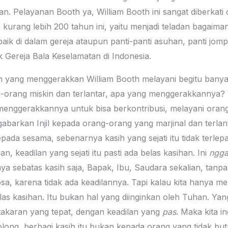
n. Pelayanan Booth ya, William Booth ini sangat diberkati
m kurang lebih 200 tahun ini, yaitu menjadi teladan bagai
k di dalam gereja ataupun panti-panti asuhan, panti jomp
k Gereja Bala Keselamatan di Indonesia.
ih yang menggerakkan William Booth melayani begitu bany
-orang miskin dan terlantar, apa yang menggerakkannya? Y
enggerakkannya untuk bisa berkontribusi, melayani orang
arkan Injil kepada orang-orang yang marjinal dan terlant
epada sesama, sebenarnya kasih yang sejati itu tidak terle
ian, keadilan yang sejati itu pasti ada belas kasihan. Ini
ngg
a sebatas kasih saja, Bapak, Ibu, Saudara sekalian, tanpa 
a, karena tidak ada keadilannya. Tapi kalau kita hanya menj
s kasihan. Itu bukan hal yang diinginkan oleh Tuhan. Yan
 takaran yang tepat, dengan keadilan yang
pas
. Maka kita i
olong, berbagi kasih itu bukan kepada orang yang tidak b