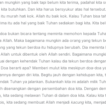
n mungkin yang baik tapi belum kita terima, padahal kita 
kita butuhkan. Dan kita harus bersyukur atas hal tersebut
 itu murah hati kok. Allah itu baik kok. Kalau Tuhan bisa t
rima itu ada hal yang baik Tuhan sediakan bagi kita. Kita be
ahwa doa bukan bicara tentang meminta memohon kepada Tuh
Allah. Maka bagaimana mungkin ada orang yang tekun b
g yang tekun berdoa itu hidupnya berubah. Dia meminta be
lah untuk dibentuk oleh Allah sendiri. Bagaimana mungki
uai dengan kehendak Tuhan kalau dia tekun berdoa denga
. Doa berarti apa? Memberi mulut kita meskipun doa-doa y
itannya dengan diri kita. Begitu jauh dengan kehidupan kit
ak Tuhan ya jalankan. Bukankah kita ini adalah milik Tuhan
ah disenangkan dengan persembahan doa kita. Dengan demiki
, kita sedang melawan Tuhan di dalam doa kita. Kalau kita 
gois, kita sedang membuat Allah menjadi
kacung
kita, menjad