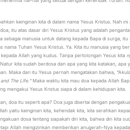
 menerima hal-hal yang sesuai dengan kehendak Tuhan. Na
kan keinginan kita di dalam nama Yesus Kristus. Nah ini 
oa, itu atas dasar diri Yesus Kristus yang adalah penganta
a sebagai manusia untuk datang kepada Bapa di surga, it
tas nama Tuhan Yesus Kristus. Ya. Kita itu manusia yang be
 kepada Allah yang kudus. Tanpa pertolongan Yesus kita
n
Natur kita sudah berdosa dan apa yang kita katakan, apa 
an. Maka dari itu Yesus pernah mengatakan bahwa, “Akula
 and The Life.”
Maka waktu kita mau doa kepada Allah Bapa d
 mengakui Yesus Kristus siapa di dalam kehidupan kita.
n, doa itu seperti apa? Doa juga disertai dengan pengakuan
h yaitu keinginan kita, kehendak kita, kita serahkan kep
engakuan dosa tentang siapakah diri kita, bahwa diri kita s
etapi Allah mengizinkan memberikan anugerah-Nya kepada k