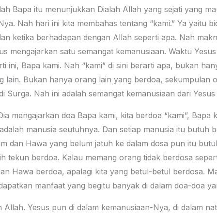
llah Bapa itu menunjukkan Dialah Allah yang sejati yang 
kNya. Nah hari ini kita membahas tentang “kami.” Ya yaitu 
h dan ketika berhadapan dengan Allah seperti apa. Nah mak
sus mengajarkan satu semangat kemanusiaan. Waktu Yesus
i ini, Bapa kami. Nah “kami” di sini berarti apa, bukan ha
ng lain. Bukan hanya orang lain yang berdoa, sekumpulan 
i Surga. Nah ini adalah semangat kemanusiaan dari Yesus 
ia mengajarkan doa Bapa kami, kita berdoa “kami”, Bapa ka
dalah manusia seutuhnya. Dan setiap manusia itu butuh b
m dan Hawa yang belum jatuh ke dalam dosa pun itu butuh
 lebih tekun berdoa. Kalau memang orang tidak berdosa sepe
an Hawa berdoa, apalagi kita yang betul-betul berdosa. Ma
apatkan manfaat yang begitu banyak di dalam doa-doa yan
h Allah. Yesus pun di dalam kemanusiaan-Nya, di dalam n