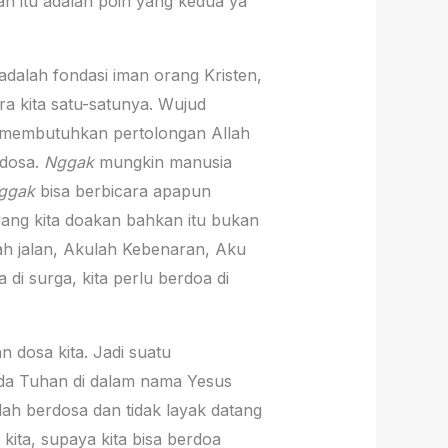
h itu adalah poin yang kedua ya
adalah fondasi iman orang Kristen,
ra kita satu-satunya. Wujud
u membutuhkan pertolongan Allah
rdosa.
Nggak
mungkin manusia
ggak
bisa berbicara apapun
yang kita doakan bahkan itu bukan
h jalan, Akulah Kebenaran, Aku
i surga, kita perlu berdoa di
 dosa kita. Jadi suatu
ada Tuhan di dalam nama Yesus
udah berdosa dan tidak layak datang
ita, supaya kita bisa berdoa