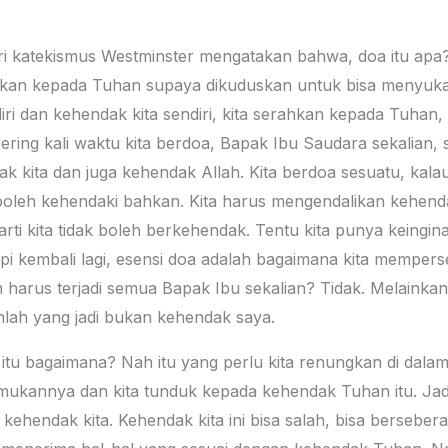
 dari katekismus Westminster mengatakan bahwa, doa itu 
ahkan kepada Tuhan supaya dikuduskan untuk bisa menyuka
ri dan kehendak kita sendiri, kita serahkan kepada Tuhan, s
ing kali waktu kita berdoa, Bapak Ibu Saudara sekalian,
 kita dan juga kehendak Allah. Kita berdoa sesuatu, kala
 boleh kehendaki bahkan. Kita harus mengendalikan kehend
ti kita tidak boleh berkehendak. Tentu kita punya keingin
i kembali lagi, esensi doa adalah bagaimana kita mempers
 harus terjadi semua Bapak Ibu sekalian? Tidak. Melainka
nlah yang jadi bukan kehendak saya.
u bagaimana? Nah itu yang perlu kita renungkan di dalam f
kannya dan kita tunduk kepada kehendak Tuhan itu. Jadi 
 kehendak kita. Kehendak kita ini bisa salah, bisa berse