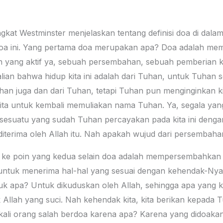
gkat Westminster menjelaskan tentang definisi doa di dalam 
si doa ini. Yang pertama doa merupakan apa? Doa adalah 
an yang aktif ya, sebuah persembahan, sebuah pemberian ke
lian bahwa hidup kita ini adalah dari Tuhan, untuk Tuhan s
k Tuhan juga dan dari Tuhan, tetapi Tuhan pun menginginka
a untuk kembali memuliakan nama Tuhan. Ya, segala yang k
 sesuatu yang sudah Tuhan percayakan pada kita ini den
iterima oleh Allah itu. Nah apakah wujud dari persembahan
k ke poin yang kedua selain doa adalah mempersembahkan 
tuk menerima hal-hal yang sesuai dengan kehendak-Nya. Ja
k apa? Untuk dikuduskan oleh Allah, sehingga apa yang 
llah yang suci. Nah kehendak kita, kita berikan kepada T
 kali orang salah berdoa karena apa? Karena yang didoaka