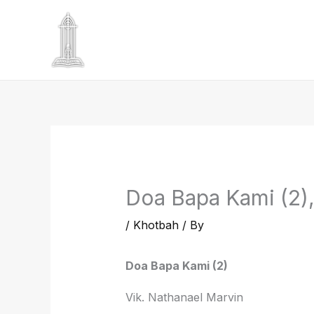
Skip
to
content
Doa Bapa Kami (2)
/
Khotbah
/ By
Doa
Bapa Kami
(2)
Vik. Nathanael Marvin