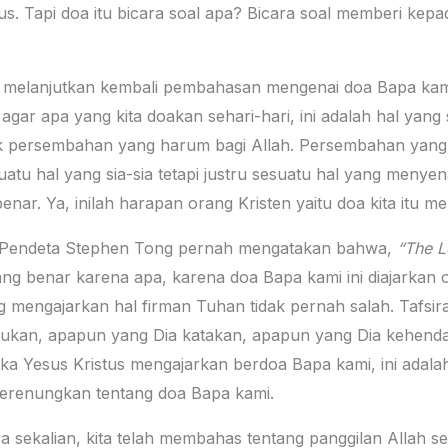
us. Tapi doa itu bicara soal apa? Bicara soal memberi ke
kita melanjutkan kembali pembahasan mengenai doa Bapa 
n agar apa yang kita doakan sehari-hari, ini adalah hal yang
tuk persembahan yang harum bagi Allah. Persembahan yang
uatu hal yang sia-sia tetapi justru sesuatu hal yang menye
benar. Ya, inilah harapan orang Kristen yaitu doa kita itu 
n, Pendeta Stephen Tong pernah mengatakan bahwa,
“The Lo
g benar karena apa, karena doa Bapa kami ini diajarkan o
 mengajarkan hal firman Tuhan tidak pernah salah. Tafsiran
ukan, apapun yang Dia katakan, apapun yang Dia kehenda
tika Yesus Kristus mengajarkan berdoa Bapa kami, ini adala
merenungkan tentang doa Bapa kami.
 sekalian, kita telah membahas tentang panggilan Allah seb