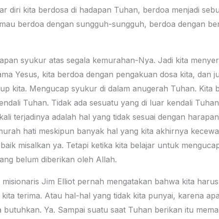
ar diri kita berdosa di hadapan Tuhan, berdoa menjadi seb
a mau berdoa dengan sungguh-sungguh, berdoa dengan ben
apan syukur atas segala kemurahan-Nya. Jadi kita menyer
nama Yesus, kita berdoa dengan pengakuan dosa kita, dan 
dup kita. Mengucap syukur di dalam anugerah Tuhan. Kita
endali Tuhan. Tidak ada sesuatu yang di luar kendali Tuhan.
kali terjadinya adalah hal yang tidak sesuai dengan harapan 
ap murah hati meskipun banyak hal yang kita akhirnya kecew
 baik misalkan ya. Tetapi ketika kita belajar untuk menguca
ng belum diberikan oleh Allah.
 dari misionaris Jim Elliot pernah mengatakan bahwa kita h
ta terima. Atau hal-hal yang tidak kita punyai, karena apa
a butuhkan. Ya. Sampai suatu saat Tuhan berikan itu mema