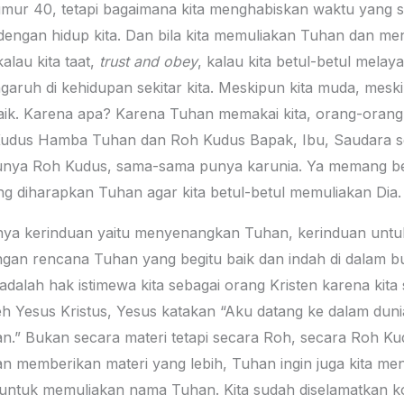
mur 40, tetapi bagaimana kita menghabiskan waktu yang sing
engan hidup kita. Dan bila kita memuliakan Tuhan dan meni
alau kita taat,
trust and obey
, kalau kita betul-betul mela
aruh di kehidupan sekitar kita. Meskipun kita muda, meskip
k. Karena apa? Karena Tuhan memakai kita, orang-orang Kr
udus Hamba Tuhan dan Roh Kudus Bapak, Ibu, Saudara s
nya Roh Kudus, sama-sama punya karunia. Ya memang beda
ang diharapkan Tuhan agar kita betul-betul memuliakan Dia.
unya kerinduan yaitu menyenangkan Tuhan, kerinduan untu
gan rencana Tuhan yang begitu baik dan indah di dalam bu
itu adalah hak istimewa kita sebagai orang Kristen karena ki
leh Yesus Kristus, Yesus katakan “Aku datang ke dalam du
n.” Bukan secara materi tetapi secara Roh, secara Roh Ku
 memberikan materi yang lebih, Tuhan ingin juga kita men
ntuk memuliakan nama Tuhan. Kita sudah diselamatkan kok