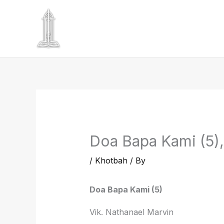
Skip
to
content
Doa Bapa Kami (5),
/
Khotbah
/ By
Doa Bapa Kami (5)
Vik. Nathanael Marvin