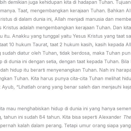
bih demikian juga kehidupan kita di hadapan Tuhan. Tujuan
amanya. Taat, mengembangkan kerajaan Tuhan. Bahkan All
ristus di dalam dunia ini, Allah menjadi manusia dan membe
 Kristus adalah mengembangkan kerajaan Tuhan. Dan kita 
 itu. Anakku yang tunggal yaitu Yesus Kristus yang taat samp
taat 10 hukum Taurat, taat 2 hukum kasih, kasih kepada All
ng sudah diatur oleh Tuhan, tidak berdosa, maka Tuhan pu
i dunia ini dengan setia, dengan taat kepada Tuhan. Bila ki
ah hidup itu berarti menyenangkan Tuhan. Nah ini harapan 
gkan Tuhan. Kita harus punya cita-cita Tuhan melihat hidup
Ayub, “Lihatlah orang yang benar saleh dan menjauhi kejaha
ta mau menghabiskan hidup di dunia ini yang hanya sement
 tahun ini sudah 84 tahun. Kita bisa seperti Alexander
The
ak pernah kalah dalam perang. Tetapi umur orang siapa yang