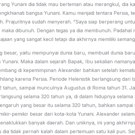
ang Yunani dia tidak mau berteman atau merangkul, dia k
gkhianati bangsa Yunani. Kamu menjadi tentara Persia, 
. Prajuritnya sudah menyerah. “Saya siap berperang untu
” maka dibunuh. Dengan tegas ya dia membunuh. Padahal 
ajaan yang sangat kecil tetapi dia akhirnya memiliki semang
 besar, yaitu mempunyai dunia baru, membuat dunia baru
 Yunani. Maka dalam sejarah Bapak, Ibu sekalian namanya 
embang di kepemimpinan Alexander bahkan setelah kemati
 hilang karena Persia. Periode Helenistik berlangsung dari
2 tahun, sampai munculnya Augustus di Roma tahun 31. Ja
langsung selama 320 tahun ya, di dalam hidupnya selama 32 
pengaruh yang besar itu selama 320 tahun, bahkan sampai
ikir-pemikir besar dari kota-kota Yunani. Alexander selam
menaklukkan banyak daerah. Dan uniknya, ini yang akhirnya 
 dia tidak pernah kalah dalam pertemuan satu kali pun. S