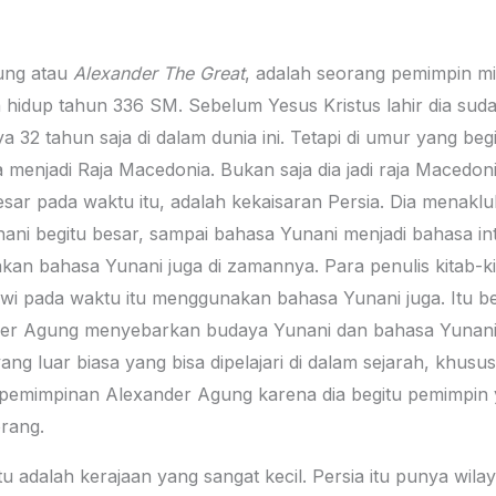
gung atau
Alexander The Great
, adalah seorang pemimpin mi
ia hidup tahun 336 SM. Sebelum Yesus Kristus lahir dia sud
32 tahun saja di dalam dunia ini. Tetapi di umur yang beg
menjadi Raja Macedonia. Bukan saja dia jadi raja Macedonia
sar pada waktu itu, adalah kekaisaran Persia. Dia menaklu
ani begitu besar, sampai bahasa Yunani menjadi bahasa i
kan bahasa Yunani juga di zamannya. Para penulis kitab-k
 pada waktu itu menggunakan bahasa Yunani juga. Itu berk
er Agung menyebarkan budaya Yunani dan bahasa Yunani k
ang luar biasa yang bisa dipelajari di dalam sejarah, khusu
epemimpinan Alexander Agung karena dia begitu pemimpin y
rang.
 adalah kerajaan yang sangat kecil. Persia itu punya wila