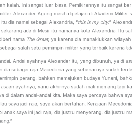
h kalah. Ini sangat luar biasa. Pemikirannya itu sangat be
militer Alexander Agung masih dipelajari di Akademi Militer s
tu dia namai sebagai Alexandria, “
this is my city
.” Alexand
sekarang ada di Mesir itu namanya kota Alexandria. Itu sal
 diberi nama
The Great
, ya karena dia menaklukkan wilay
l sebagai salah satu pemimpin militer yang terbaik karena 
-andai. Andai ayahnya Alexander itu, yang dibunuh, ya di
as
 dia sebagai raja Macedonia yang sebenarnya sudah terde
s memimpin perang, bahkan memajukan budaya Yunani, bahk
erasaan ayahnya, yang akhirnya sudah mati memang tapi k
nya di dalam andai-andai kita. Maka saya percaya bahwa ay
lau saya jadi raja, saya akan bertahan. Kerajaan Macedoni
i anak saya ini jadi raja, dia justru menyerang, dia justru
ang.”