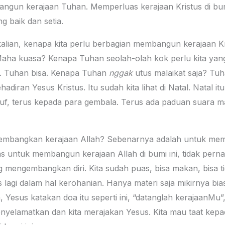
ngun kerajaan Tuhan. Memperluas kerajaan Kristus di bumi 
g baik dan setia.
lian, kenapa kita perlu berbagian membangun kerajaan Kri
 Maha kuasa? Kenapa Tuhan seolah-olah kok perlu kita yan
a. Tuhan bisa. Kenapa Tuhan
nggak
utus malaikat saja? Tuh
diran Yesus Kristus. Itu sudah kita lihat di Natal. Natal it
uf, terus kepada para gembala. Terus ada paduan suara ma
embangkan kerajaan Allah? Sebenarnya adalah untuk memb
s untuk membangun kerajaan Allah di bumi ini, tidak pern
mengembangkan diri. Kita sudah puas, bisa makan, bisa tidu
 lagi dalam hal kerohanian. Hanya materi saja mikirnya bia
 Yesus katakan doa itu seperti ini, “datanglah kerajaanMu”,
elamatkan dan kita merajakan Yesus. Kita mau taat kepad