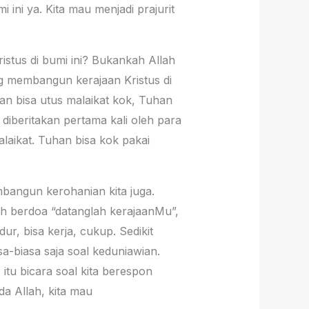
ini ya. Kita mau menjadi prajurit
stus di bumi ini? Bukankah Allah
g membangun kerajaan Kristus di
an bisa utus malaikat kok, Tuhan
u diberitakan pertama kali oleh para
laikat. Tuhan bisa kok pakai
angun kerohanian kita juga.
ah berdoa “datanglah kerajaanMu”,
r, bisa kerja, cukup. Sedikit
sa-biasa saja soal keduniawian.
 itu bicara soal kita berespon
a Allah, kita mau