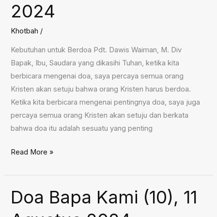
2024
Agustus
2024
Khotbah
/
Kebutuhan untuk Berdoa Pdt. Dawis Waiman, M. Div
Bapak, Ibu, Saudara yang dikasihi Tuhan, ketika kita
berbicara mengenai doa, saya percaya semua orang
Kristen akan setuju bahwa orang Kristen harus berdoa.
Ketika kita berbicara mengenai pentingnya doa, saya juga
percaya semua orang Kristen akan setuju dan berkata
bahwa doa itu adalah sesuatu yang penting
Kebutuhan
Read More »
untuk
Berdoa,
18
Doa Bapa Kami (10), 11
Agustus
2024