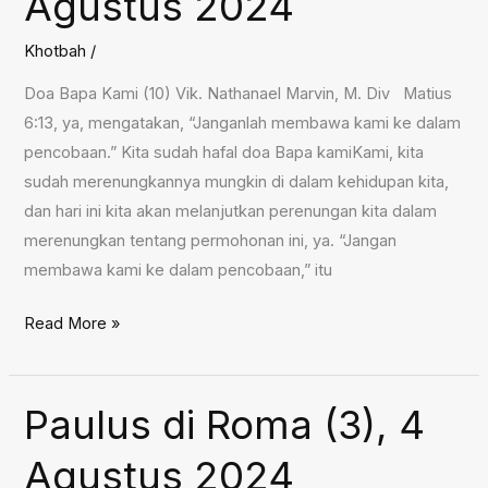
Agustus 2024
Khotbah
/
Doa Bapa Kami (10) Vik. Nathanael Marvin, M. Div Matius
6:13, ya, mengatakan, “Janganlah membawa kami ke dalam
pencobaan.” Kita sudah hafal doa Bapa kamiKami, kita
sudah merenungkannya mungkin di dalam kehidupan kita,
dan hari ini kita akan melanjutkan perenungan kita dalam
merenungkan tentang permohonan ini, ya. “Jangan
membawa kami ke dalam pencobaan,” itu
Doa
Read More »
Bapa
Kami
(10),
Paulus di Roma (3), 4
11
Agustus 2024
Agustus