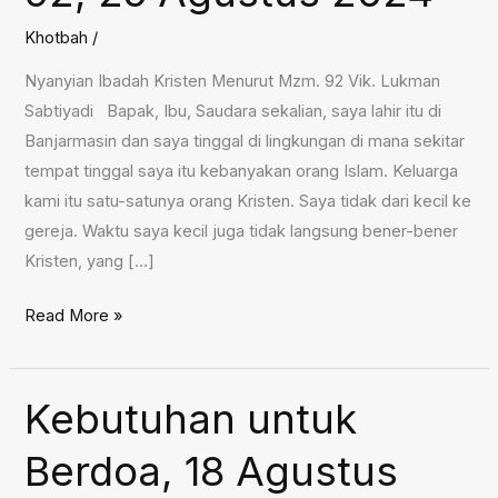
Khotbah
/
Nyanyian Ibadah Kristen Menurut Mzm. 92 Vik. Lukman
Sabtiyadi Bapak, Ibu, Saudara sekalian, saya lahir itu di
Banjarmasin dan saya tinggal di lingkungan di mana sekitar
tempat tinggal saya itu kebanyakan orang Islam. Keluarga
kami itu satu-satunya orang Kristen. Saya tidak dari kecil ke
gereja. Waktu saya kecil juga tidak langsung bener-bener
Kristen, yang […]
Nyanyian
Read More »
Ibadah
Kristen
Menurut
Kebutuhan untuk
Mzm.
Berdoa, 18 Agustus
92,
25