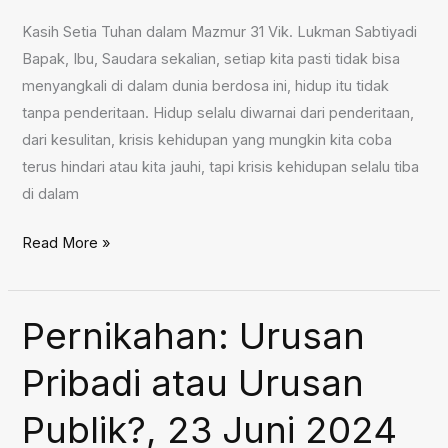
Kasih Setia Tuhan dalam Mazmur 31 Vik. Lukman Sabtiyadi
Bapak, Ibu, Saudara sekalian, setiap kita pasti tidak bisa
menyangkali di dalam dunia berdosa ini, hidup itu tidak
tanpa penderitaan. Hidup selalu diwarnai dari penderitaan,
dari kesulitan, krisis kehidupan yang mungkin kita coba
terus hindari atau kita jauhi, tapi krisis kehidupan selalu tiba
di dalam
Kasih
Read More »
Setia
Tuhan
dalam
Pernikahan: Urusan
Mazmur
Pribadi atau Urusan
31,
30
Publik?, 23 Juni 2024
Juni