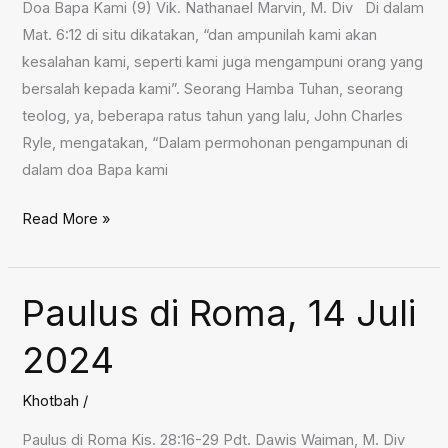
Doa Bapa Kami (9) Vik. Nathanael Marvin, M. Div Di dalam
Mat. 6:12 di situ dikatakan, “dan ampunilah kami akan
kesalahan kami, seperti kami juga mengampuni orang yang
bersalah kepada kami”. Seorang Hamba Tuhan, seorang
teolog, ya, beberapa ratus tahun yang lalu, John Charles
Ryle, mengatakan, “Dalam permohonan pengampunan di
dalam doa Bapa kami
Doa
Read More »
Bapa
Kami
(9),
Paulus di Roma, 14 Juli
21
2024
Juli
2024
Khotbah
/
Paulus di Roma Kis. 28:16-29 Pdt. Dawis Waiman, M. Div