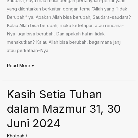
Saudara, saya mau mulai dengan pertanyaan-pertanyaan
yang dilontarkan berkaitan dengan tema “Allah yang Tidak
Berubah,” ya. Apakah Allah bisa berubah, Saudara-saudara?
Kalau Allah bisa berubah, maka ketetapan atau rencana-
Nya juga bisa berubah. Dan apakah hal ini tidak
menakutkan? Kalau Allah bisa berubah, bagaimana janji
atau perkataan-Nya
Allah
Read More »
yang
Tidak
Berubah,
Kasih Setia Tuhan
7
dalam Mazmur 31, 30
Juli
2024
Juni 2024
Khotbah
/