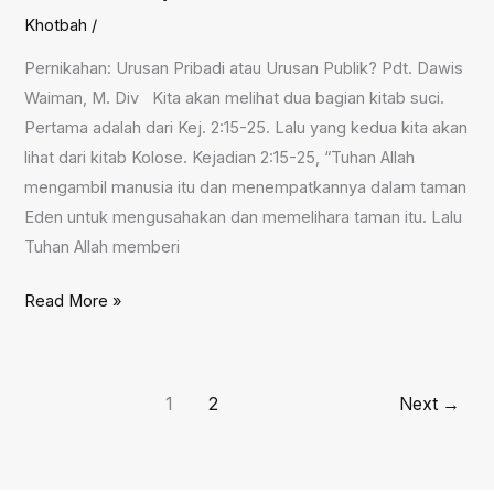
2024
Khotbah
/
Pernikahan: Urusan Pribadi atau Urusan Publik? Pdt. Dawis
Waiman, M. Div Kita akan melihat dua bagian kitab suci.
Pertama adalah dari Kej. 2:15-25. Lalu yang kedua kita akan
lihat dari kitab Kolose. Kejadian 2:15-25, “Tuhan Allah
mengambil manusia itu dan menempatkannya dalam taman
Eden untuk mengusahakan dan memelihara taman itu. Lalu
Tuhan Allah memberi
Pernikahan:
Read More »
Urusan
Pribadi
atau
1
2
Next
→
Urusan
Publik?,
23