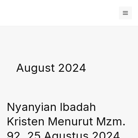
Skip
to
content
August 2024
Nyanyian Ibadah
Kristen Menurut Mzm.
92, 25 Agustus 2024