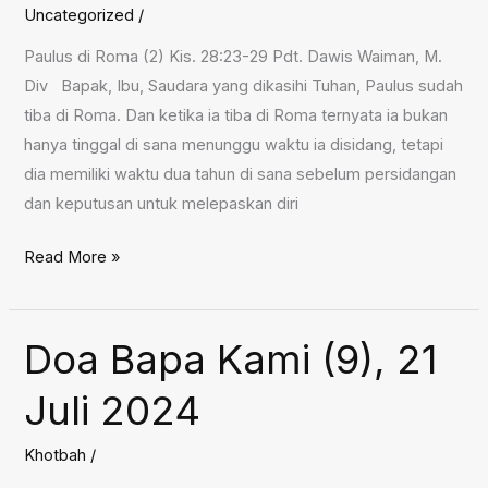
Uncategorized
/
Paulus di Roma (2) Kis. 28:23-29 Pdt. Dawis Waiman, M.
Div Bapak, Ibu, Saudara yang dikasihi Tuhan, Paulus sudah
tiba di Roma. Dan ketika ia tiba di Roma ternyata ia bukan
hanya tinggal di sana menunggu waktu ia disidang, tetapi
dia memiliki waktu dua tahun di sana sebelum persidangan
dan keputusan untuk melepaskan diri
Paulus
Read More »
di
Roma
(2),
Doa Bapa Kami (9), 21
28
Juli 2024
Juli
2024
Khotbah
/