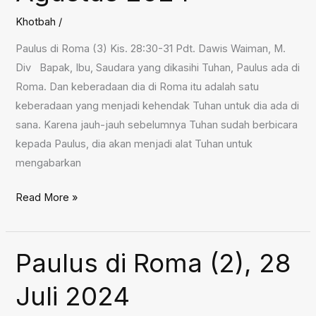
2024
Khotbah
/
Paulus di Roma (3) Kis. 28:30-31 Pdt. Dawis Waiman, M.
Div Bapak, Ibu, Saudara yang dikasihi Tuhan, Paulus ada di
Roma. Dan keberadaan dia di Roma itu adalah satu
keberadaan yang menjadi kehendak Tuhan untuk dia ada di
sana. Karena jauh-jauh sebelumnya Tuhan sudah berbicara
kepada Paulus, dia akan menjadi alat Tuhan untuk
mengabarkan
Paulus
Read More »
di
Roma
(3),
Paulus di Roma (2), 28
4
Juli 2024
Agustus
2024