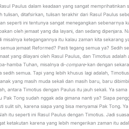
eh Rasul Paulus dalam keadaan yang sangat memprihatinkan
tulisan, ditafsirkan, tulisan terakhir dari Rasul Paulus seb
an seperti ini tentunya sangat menegangkan sebenarnya k
bakan oleh jemaat yang dia layani, dan sedang dipenjara. Na
i misalnya ketegangannya itu kalau zaman kita sekarang ya
 semua jemaat Reformed? Pasti tegang semua ya? Sedih s
emaat yang dilayani oleh Rasul Paulus, dan Timotius adala
mba-hamba Tuhan, misalnya di-
compare
-kan dengan sekar
 sedih semua. Tapi yang lebih khusus lagi adalah, Timoti
ni anak yang masih muda sekali dan masih baru, baru dibimb
hlah, antara Timotius dengan Paulus itu jauh sekali. Ya sam
au Pak Tong sudah nggak ada gimana nanti ya? Siapa pengg
sti sulit sih, karena siapa yang bisa menyamai Pak Tong. 
ah itu seperti ini Rasul Paulus dengan Timotius. Jadi suas
at ketakutan karena yang lebih mengerikan zaman itu adal