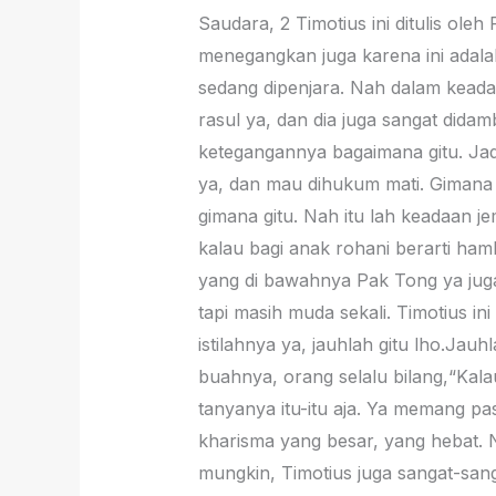
Saudara, 2 Timotius ini ditulis ol
menegangkan juga karena ini adalah 
sedang dipenjara. Nah dalam keada
rasul ya, dan dia juga sangat didam
ketegangannya bagaimana gitu. Jad
ya, dan mau dihukum mati. Gimana
gimana gitu. Nah itu lah keadaan j
kalau bagi anak rohani berarti ha
yang di bawahnya Pak Tong ya juga
tapi masih muda sekali. Timotius i
istilahnya ya, jauhlah gitu lho.Jau
buahnya, orang selalu bilang,“Kal
tanyanya itu-itu aja. Ya memang pa
kharisma yang besar, yang hebat. N
mungkin, Timotius juga sangat-sang