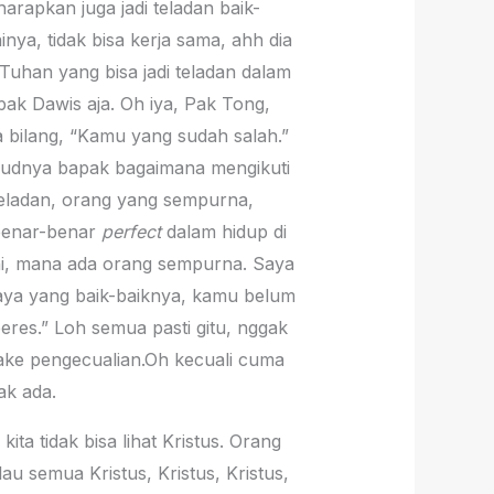
harapkan juga jadi teladan baik-
ya, tidak bisa kerja sama, ahh dia
Tuhan yang bisa jadi teladan dalam
pak Dawis aja. Oh iya, Pak Tong,
a bilang, “Kamu yang sudah salah.”
ksudnya bapak bagaimana mengikuti
teladan, orang yang sempurna,
 benar-benar
perfect
dalam hidup di
ini, mana ada orang sempurna. Saya
saya yang baik-baiknya, kamu belum
beres.” Loh semua pasti gitu, nggak
ake pengecualian.Oh kecuali cuma
ak ada.
ita tidak bisa lihat Kristus. Orang
au semua Kristus, Kristus, Kristus,