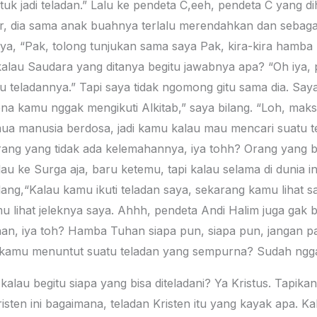
tuk jadi teladan.” Lalu ke pendeta C,eeh, pendeta C yang di
r, dia sama anak buahnya terlalu merendahkan dan sebagain
aya, “Pak, tolong tunjukan sama saya Pak, kira-kira hamba 
alau Saudara yang ditanya begitu jawabnya apa? “Oh iya, 
itu teladannya.” Tapi saya tidak ngomong gitu sama dia. Say
na kamu nggak mengikuti Alkitab,” saya bilang. “Loh, ma
emua manusia berdosa, jadi kamu kalau mau mencari suatu 
rang yang tidak ada kelemahannya, iya tohh? Orang yang
au ke Surga aja, baru ketemu, tapi kalau selama di dunia 
lang,“Kalau kamu ikuti teladan saya, sekarang kamu lihat 
mu lihat jeleknya saya. Ahhh, pendeta Andi Halim juga gak 
an, iya toh? Hamba Tuhan siapa pun, siapa pun, jangan p
au kamu menuntut suatu teladan yang sempurna? Sudah ngg
au begitu siapa yang bisa diteladani? Ya Kristus. Tapikan k
isten ini bagaimana, teladan Kristen itu yang kayak apa. Kal