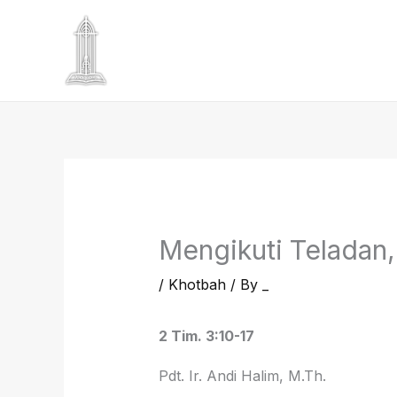
Skip
to
content
Mengikuti Teladan, 
/
Khotbah
/ By
_
2 Tim. 3:10-17
Pdt. Ir. Andi Halim, M.Th.