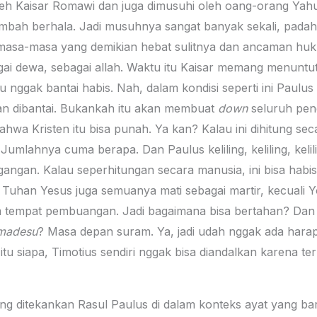
leh Kaisar Romawi dan juga dimusuhi oleh oang-orang Yahu
embah berhala. Jadi musuhnya sangat banyak sekali, padaha
 masa-masa yang demikian hebat sulitnya dan ancaman huk
ai dewa, sebagai allah. Waktu itu Kaisar memang menunt
nggak bantai habis. Nah, dalam kondisi seperti ini Paulus
an dibantai. Bukankah itu akan membuat
down
seluruh pen
wa Kristen itu bisa punah. Ya kan? Kalau ini dihitung sec
mlahnya cuma berapa. Dan Paulus keliling, keliling, kelili
gangan. Kalau seperhitungan secara manusia, ini bisa habis
 Tuhan Yesus juga semuanya mati sebagai martir, kecuali 
am tempat pembuangan. Jadi bagaimana bisa bertahan? Dan
madesu
? Masa depan suram. Ya, jadi udah nggak ada har
u siapa, Timotius sendiri nggak bisa diandalkan karena te
ng ditekankan Rasul Paulus di dalam konteks ayat yang baru 