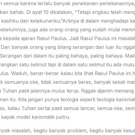
n semua karena terlalu banyak penekanan-penekanannya, jad
akan bahas. Di ayat 10 dikatakan, “Tetapi engkau telah meng
 kasihku dan ketekunanku.”Artinya di dalam menghadapi kes
at sebelumnya, juga ada orang-orang yang sudah mulai meni
a kepada ajaran Rasul Paulus. Jadi Rasul Paulus ini masala
m. Dan banyak orang yang bilang serangan dari luar itu ng
 Serangan dari dalam itu paling bahaya, paling bahaya. Ma
angkan satu selimut tapi di dalam satu selimut itu ada mus
ulus. Waduh, benar-benar kalau kita lihat Rasul Paulus ini 
dak semuanya oke, tidak semuanya beres, banyak sekali mas
tai Tuhan pasti jalannya mulus terus. Nggak dijamin memang
 itu. Kita jangan punya teologia seperti teologia karismatik
es, kalau Tuhan sertai pasti semua lancar, semua oke, sem
 kayak model karismatik justru.
nyak masalah, begitu banyak problem, begitu banyak kesul