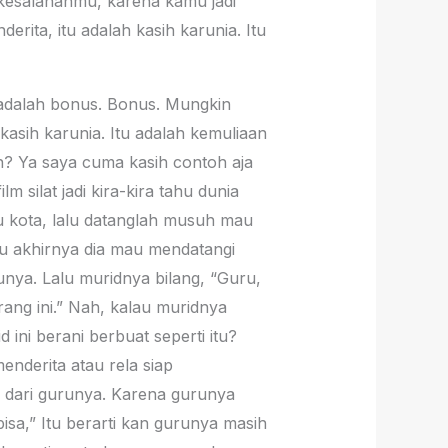
 kesalahanmu, karena kamu jadi
ita, itu adalah kasih karunia. Itu
u adalah bonus. Bonus. Mungkin
kasih karunia. Itu adalah kemuliaan
? Ya saya cuma kasih contoh aja
m silat jadi kira-kira tahu dunia
tu kota, lalu datanglah musuh mau
alu akhirnya dia mau mendatangi
unya. Lalu muridnya bilang, “Guru,
ang ini.” Nah, kalau muridnya
 ini berani berbuat seperti itu?
enderita atau rela siap
n dari gurunya. Karena gurunya
sa,” Itu berarti kan gurunya masih