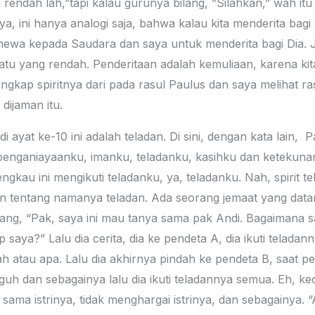
endah lah,”tapi kalau gurunya bilang, ”Silahkan,” wah itu 
ya, ini hanya analogi saja, bahwa kalau kita menderita bagi K
timewa kepada Saudara dan saya untuk menderita bagi Dia. J
tu yang rendah. Penderitaan adalah kemuliaan, karena kit
enangkap spiritnya dari pada rasul Paulus dan saya melihat 
 dijaman itu.
 ayat ke-10 ini adalah teladan. Di sini, dengan kata lain, 
penganiayaanku, imanku, teladanku, kasihku dan ketekunank
ngkau ini mengikuti teladanku, ya, teladanku. Nah, spirit t
n tentang namanya teladan. Ada seorang jemaat yang dat
 bilang, “Pak, saya ini mau tanya sama pak Andi. Bagaiman
p saya?” Lalu dia cerita, dia ke pendeta A, dia ikuti telada
atau apa. Lalu dia akhirnya pindah ke pendeta B, saat pe
guh dan sebagainya lalu dia ikuti teladannya semua. Eh, ke
 sama istrinya, tidak menghargai istrinya, dan sebagainya