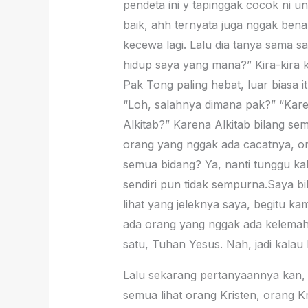
pendeta ini y tapinggak cocok ni un
baik, ahh ternyata juga nggak bena
kecewa lagi. Lalu dia tanya sama s
hidup saya yang mana?” Kira-kira k
Pak Tong paling hebat, luar biasa 
“Loh, salahnya dimana pak?” “Kare
Alkitab?” Karena Alkitab bilang s
orang yang nggak ada cacatnya, o
semua bidang? Ya, nanti tunggu kal
sendiri pun tidak sempurna.Saya bi
lihat yang jeleknya saya, begitu ka
ada orang yang nggak ada kelemah
satu, Tuhan Yesus. Nah, jadi kal
Lalu sekarang pertanyaannya kan, kal
semua lihat orang Kristen, orang Kr