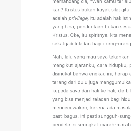
memandang dia, “Wah kamu terlalu r
kan? Kristus bukan kayak silat gitu 
adalah
privilege,
itu adalah hak is
yang hina, penderitaan bukan sesua
Kristus. Oke, itu spiritnya. kita m
sekali jadi teladan bagi orang-orang
Nah, lalu yang mau saya tekankan di
mengikuti ajaranku, cara hidupku, 
disingkat bahwa engkau ini, harap e
terang dari dulu juga menggumulka
kepada saya dari hati ke hati, dia
yang bisa menjadi teladan bagi hidu
mengecewakan, karena ada masalah 
pasti bagus, ini pasti sungguh-sung
pendeta ini seringkali marah-marah