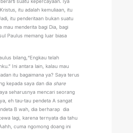
berarti suatu kepercayaan. Iya
ristus, itu adalah kemuliaan, itu
adi, itu penderitaan bukan suatu
a mau menderita bagi Dia, bagi
rasul Paulus memang luar biasa
Paulus bilang,“Engkau telah
u.” Ini antara lain, kalau mau
eladan itu bagaimana ya? Saya terus
ang kepada saya dan dia
share
a saya seharusnya mencari seorang
nnya, eh tau-tau pendeta A sangat
ndeta B wah, dia berharap dia
cewa lagi, karena ternyata dia tahu
. “Aahh, cuma ngomong doang ini