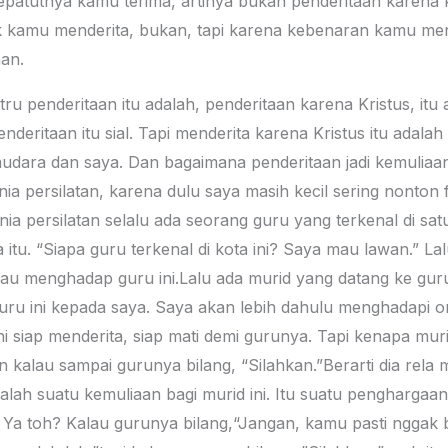
sepatutnya kamu terima, artinya bukan penderitaan karena
 kamu menderita, bukan, tapi karena kebenaran kamu mender
an.
stru penderitaan itu adalah, penderitaan karena Kristus, it
ritaan itu sial. Tapi menderita karena Kristus itu adalah 
dara dan saya. Dan bagaimana penderitaan jadi kemuliaan
nia persilatan, karena dulu saya masih kecil sering nonton fil
nia persilatan selalu ada seorang guru yang terkenal di sa
 itu. “Siapa guru terkenal di kota ini? Saya mau lawan.” L
a mau menghadap guru ini.Lalu ada murid yang datang ke gur
u ini kepada saya. Saya akan lebih dahulu menghadapi or
ni siap menderita, siap mati demi gurunya. Tapi kenapa murid
n kalau sampai gurunya bilang, “Silahkan.”Berarti dia rela m
lah suatu kemuliaan bagi murid ini. Itu suatu penghargaa
 toh? Kalau gurunya bilang,“Jangan, kamu pasti nggak bi