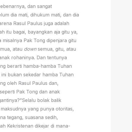
 sebenarnya, dan sangat
elum dia mati, dihukum mati, dan dia
arena Rasul Paulus juga adalah
h itu bagai, bayangkan aja gitu ya,
 misalnya Pak Tong dipenjara gitu
emua, atau
down
semua, gitu, atau
h anak rohaninya. Dan tentunya
ang berarti hamba-hamba Tuhan
us ini bukan sekedar hamba Tuhan
ing oleh Rasul Paulus dan,
a seperti Pak Tong dan anak
antinya?”Selalu bolak balik
Ya maksudnya yang punya otoritas,
ana tegang, suasana sedih,
ah Kekristenan dikejar di mana-