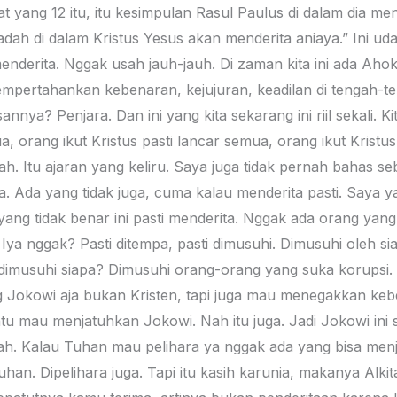
yat yang 12 itu, itu kesimpulan Rasul Paulus di dalam dia m
ah di dalam Kristus Yesus akan menderita aniaya.” Ini udah,
nderita. Nggak usah jauh-jauh. Di zaman kita ini ada Ahok
 mempertahankan kebenaran, kejujuran, keadilan di tengah-t
nnya? Penjara. Dan ini yang kita sekarang ini riil sekali. Kita
ua, orang ikut Kristus pasti lancar semua, orang ikut Kris
h. Itu ajaran yang keliru. Saya juga tidak pernah bahas s
emua. Ada yang tidak juga, cuma kalau menderita pasti. Say
yang tidak benar ini pasti menderita. Nggak ada orang ya
. Iya nggak? Pasti ditempa, pasti dimusuhi. Dimusuhi oleh s
 dimusuhi siapa? Dimusuhi orang-orang yang suka korupsi
g Jokowi aja bukan Kristen, tapi juga mau menegakkan kebe
tu mau menjatuhkan Jokowi. Nah itu juga. Jadi Jokowi ini 
lah. Kalau Tuhan mau pelihara ya nggak ada yang bisa me
han. Dipelihara juga. Tapi itu kasih karunia, makanya Alki